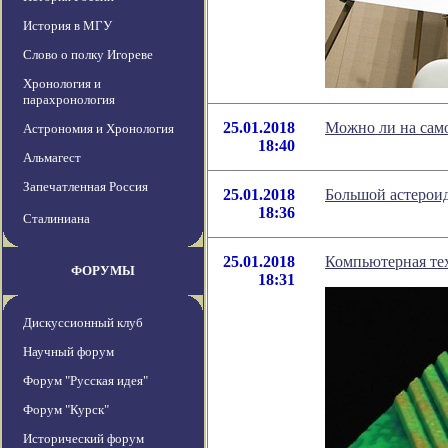
История в МГУ
Слово о полку Игореве
Хронология и
парахронология
25.01.2018
Можно ли на само
Астрономия и Хронология
18:40
Альмагест
Запечатленная Россия
25.01.2018
Большой астероид
18:36
Сталиниана
25.01.2018
Компьютерная тех
ФОРУМЫ
18:31
Дискуссионный клуб
Научный форум
Форум "Русская идея"
Форум "Курск"
Исторический форум