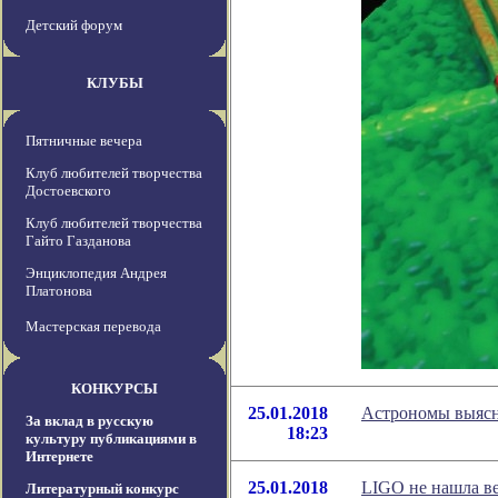
Детский форум
КЛУБЫ
Пятничные вечера
Клуб любителей творчества
Достоевского
Клуб любителей творчества
Гайто Газданова
Энциклопедия Андрея
Платонова
Мастерская перевода
КОНКУРСЫ
25.01.2018
Астрономы выясни
За вклад в русскую
18:23
культуру публикациями в
Интернете
25.01.2018
LIGO не нашла в
Литературный конкурс