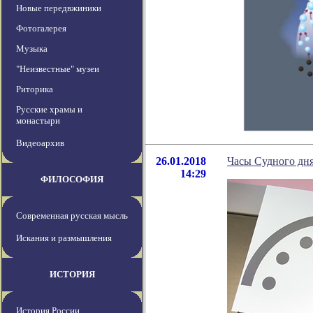
Новые передвжиники
Фотогалерея
Музыка
"Неизвестные" музеи
Риторика
Русские храмы и
монастыри
Видеоархив
26.01.2018
Часы Судного дня
14:29
ФИЛОСОФИЯ
Современная русская мысль
Искания и размышления
ИСТОРИЯ
История России