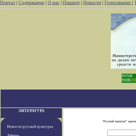
Портал
|
Содержание
|
О нас
|
Пишите
|
Новости
|
Голосование
|
ЛИТЕРАТУРА
"Русский переплет" заре
Новости русской культуры
Афиша