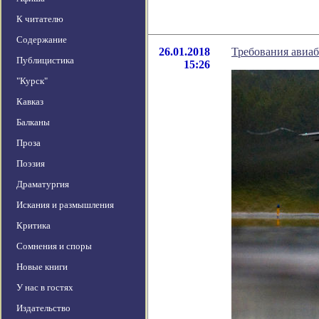
К читателю
Содержание
26.01.2018
Требования авиа
Публицистика
15:26
"Курск"
Кавказ
Балканы
Проза
Поэзия
Драматургия
Искания и размышления
Критика
Сомнения и споры
Новые книги
У нас в гостях
Издательство