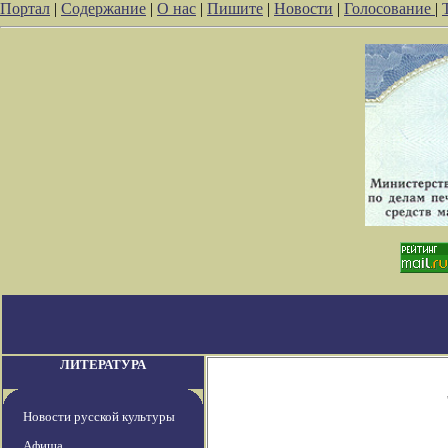
Портал
|
Содержание
|
О нас
|
Пишите
|
Новости
|
Голосование
|
ЛИТЕРАТУРА
Новости русской культуры
Афиша