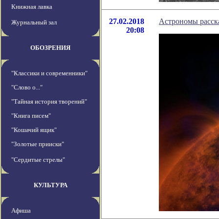
Книжная лавка
27.02.2018
Астрономы расска
Журнальный зал
20:08
ОБОЗРЕНИЯ
"Классики и современники"
"Слово о..."
"Тайная история творений"
"Книга писем"
"Кошачий ящик"
"Золотые прииски"
"Сердитые стрелы"
КУЛЬТУРА
Афиша