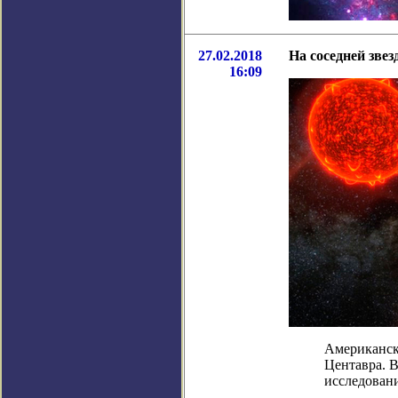
27.02.2018
На соседней зве
16:09
Американск
Центавра. В
исследовани