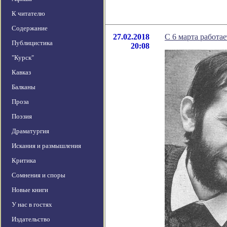
К читателю
Содержание
27.02.2018
С 6 марта работа
Публицистика
20:08
"Курск"
Кавказ
Балканы
Проза
Поэзия
Драматургия
Искания и размышления
Критика
Сомнения и споры
Новые книги
У нас в гостях
Издательство