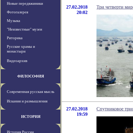
Новые передвжиники
27.02.2018
Три четверти мир
Фотогалерея
20:02
Музыка
"Неизвестные" музеи
Риторика
Русские храмы и
монастыри
Видеоархив
ФИЛОСОФИЯ
Современная русская мысль
Искания и размышления
27.02.2018
Спутниковое трио
19:59
ИСТОРИЯ
История России