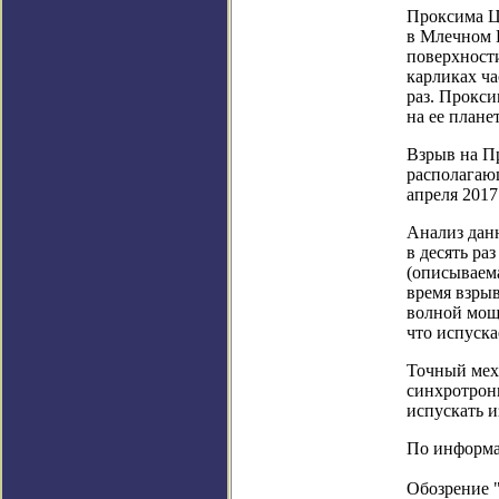
Проксима Ц
в Млечном П
поверхност
карликах ча
раз. Прокси
на ее плане
Взрыв на П
располагающ
апреля 2017
Анализ данн
в десять ра
(описываема
время взрыв
волной мощн
что испуска
Точный меха
синхротронн
испускать и
По информаци
Обозрение 