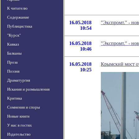
К читателю
Содержание
16.05.2018
"Экспромт." - но
Публицистика
10:54
"Курск"
16.05.2018
"Экспромт." - но
Кавказ
10:46
Балканы
Проза
16.05.2018
Крымский мост о
10:25
Поэзия
Драматургия
Искания и размышления
Критика
Сомнения и споры
Новые книги
У нас в гостях
Издательство