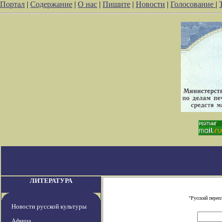
Портал
|
Содержание
|
О нас
|
Пишите
|
Новости
|
Голосование
|
ЛИТЕРАТУРА
"Русский переп
Новости русской культуры
Афиша