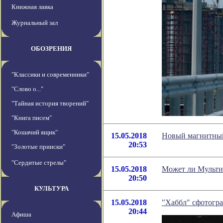
Книжная лавка
Журнальный зал
ОБОЗРЕНИЯ
"Классики и современники"
"Слово о..."
"Тайная история творений"
"Книга писем"
"Кошачий ящик"
15.05.2018
Новый магнитный 
20:53
"Золотые прииски"
"Сердитые стрелы"
15.05.2018
Может ли Мульти
20:50
КУЛЬТУРА
15.05.2018
"Хаббл" сфотогра
20:44
Афиша