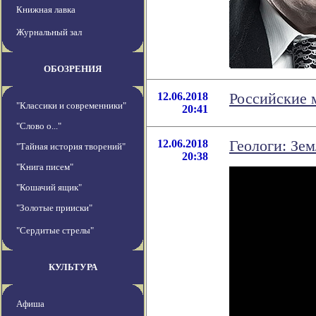
Книжная лавка
Журнальный зал
ОБОЗРЕНИЯ
12.06.2018
Российские 
"Классики и современники"
20:41
"Слово о..."
12.06.2018
Геологи: Зем
"Тайная история творений"
20:38
"Книга писем"
"Кошачий ящик"
"Золотые прииски"
"Сердитые стрелы"
КУЛЬТУРА
Афиша