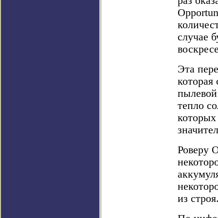
раз оказ
Opportun
количес
случае б
воскресе
Эта пере
которая 
пылевой 
тепло со
которых 
значите
Роверу 
некотор
аккумул
некоторо
из строя