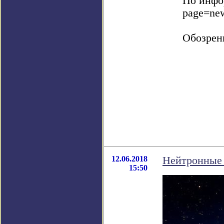
По инфор
page=ne
Обозрен
12.06.2018
Нейтронные 
15:50