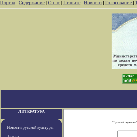
Портал
|
Содержание
|
О нас
|
Пишите
|
Новости
|
Голосование
|
ЛИТЕРАТУРА
"Русский переплет
Новости русской культуры
Афиша