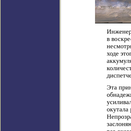
Инженер
в воскре
несмотр
ходе это
аккумул
количес
диспетч
Эта прин
обнадежи
усиливал
окутала
Непрозр
заслоняю