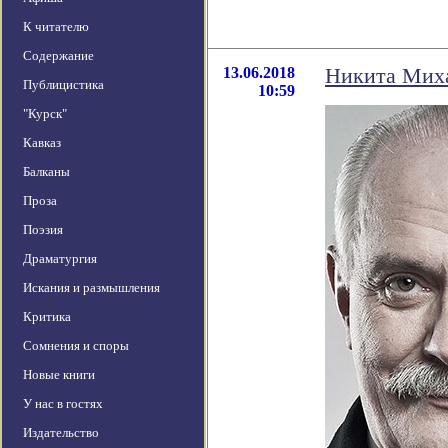
К читателю
Содержание
13.06.2018
Никита Михал
Публицистика
10:59
"Курск"
Кавказ
Балканы
Проза
Поэзия
Драматургия
Искания и размышления
Критика
Сомнения и споры
Новые книги
У нас в гостях
Издательство