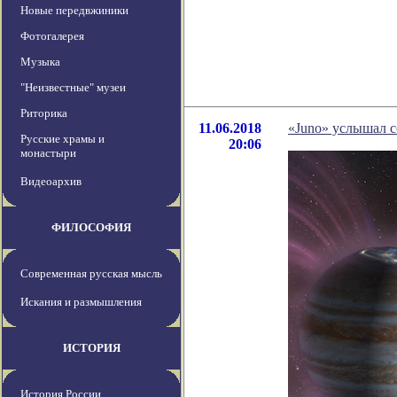
Новые передвжиники
Фотогалерея
Музыка
"Неизвестные" музеи
Риторика
11.06.2018
«Juno» услышал 
Русские храмы и
20:06
монастыри
Видеоархив
ФИЛОСОФИЯ
Современная русская мысль
Искания и размышления
ИСТОРИЯ
История России