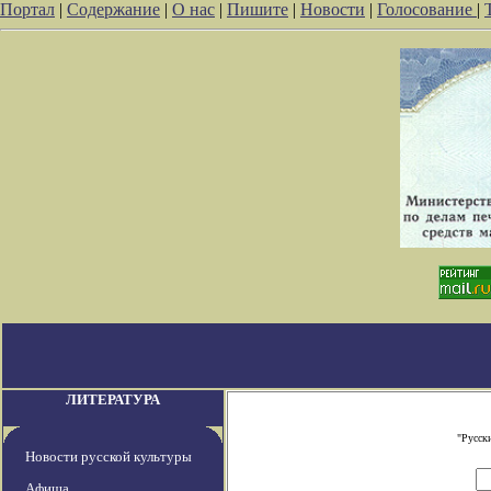
Портал
|
Содержание
|
О нас
|
Пишите
|
Новости
|
Голосование
|
ЛИТЕРАТУРА
"Русск
Новости русской культуры
Афиша