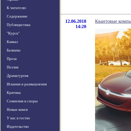
К читателю
Содержание
12.06.2018
Квантовые компь
Публицистика
14:20
"Курск"
Кавказ
Балканы
Проза
Поэзия
Драматургия
Искания и размышления
Критика
Сомнения и споры
Новые книги
У нас в гостях
Издательство