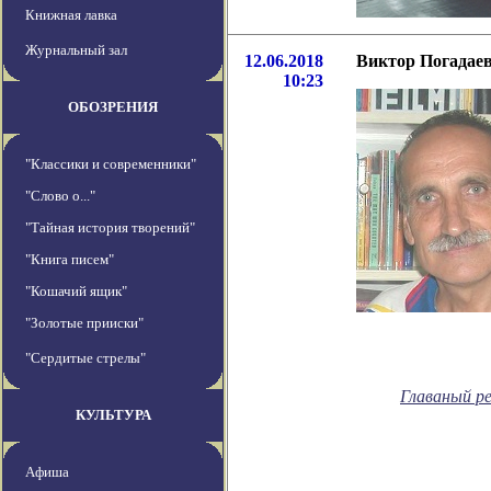
Книжная лавка
Журнальный зал
12.06.2018
Виктор Погадаев
10:23
ОБОЗРЕНИЯ
"Классики и современники"
"Слово о..."
"Тайная история творений"
"Книга писем"
"Кошачий ящик"
"Золотые прииски"
"Сердитые стрелы"
Главаный р
КУЛЬТУРА
Афиша