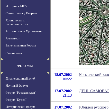
История в МГУ
Слово о полку Игореве
Хронология и
парахронология
Астрономия и Хронология
Альмагест
Запечатленная Россия
Сталиниана
ФОРУМЫ
18.07.2002
Космический кале
Дискуссионный клуб
00:22
Научный форум
17.07.2002
ДЕНЬ САМОВАРА 
Форум "Русская идея"
21:13
Форум "Курск"
Исторический форум
17.07.2002
Юбилей русского