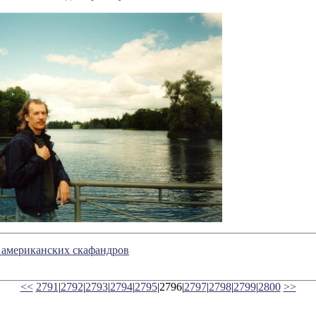
 американских скафандров
<<
2791
|
2792
|
2793
|
2794
|
2795
|2796|
2797
|
2798
|
2799
|
2800
>>