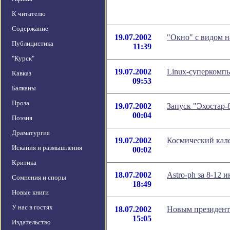
К читателю
Содержание
19.07.2002
"Окно" с видом н
Публицистика
11:39
"Курск"
19.07.2002
Linux-суперкомпь
Кавказ
09:53
Балканы
Проза
19.07.2002
Запуск "Эхостар-8
00:04
Поэзия
Драматургия
19.07.2002
Космический кале
Искания и размышления
00:02
Критика
18.07.2002
Astro-ph за 8-12 
Сомнения и споры
18:49
Новые книги
У нас в гостях
18.07.2002
Новым президент
15:05
Издательство