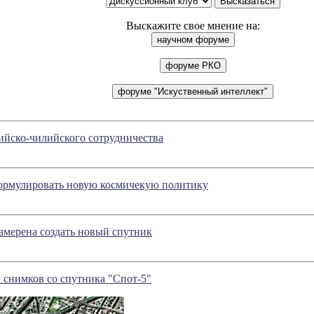
Выскажите свое мнение на:
ийско-чилийского сотрудничества
рмулировать новую космичекую политику
амерена создать новый спутник
 снимков со спутника "Спот-5"