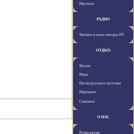
Научпоп
РАДИО
Читают и поют авторы РП
ОТДЫХ
Музеи
Игры
Песни русского застолья
Народное
Смешное
О НАС
Редколлегия