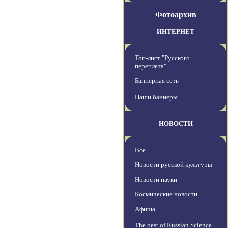
Фотоархив
ИНТЕРНЕТ
Топ-лист "Русского
переплета"
Баннерная сеть
Наши баннеры
НОВОСТИ
Все
Новости русской культуры
Новости науки
Космические новости
Афиша
The best of Russian Science