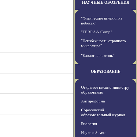
НАУЧНЫЕ ОБОЗРЕНИЯ
"Физические явления на
небесах"
"TERRA & Comp"
"Неизбежность странного
микромира"
"Биология и жизнь"
ОБРАЗОВАНИЕ
Открытое письмо министру
образования
Антиреформа
Соросовский
образовательный журнал
Биология
Науки о Земле