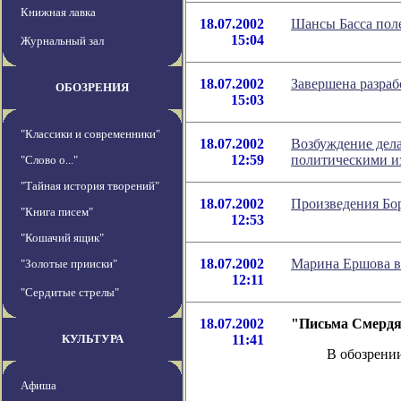
Книжная лавка
18.07.2002
Шансы Басса поле
15:04
Журнальный зал
18.07.2002
Завершена разраб
ОБОЗРЕНИЯ
15:03
"Классики и современники"
18.07.2002
Возбуждение дел
12:59
политическими и
"Слово о..."
"Тайная история творений"
18.07.2002
Произведения Бо
"Книга писем"
12:53
"Кошачий ящик"
18.07.2002
Марина Ершова в
"Золотые прииски"
12:11
"Сердитые стрелы"
18.07.2002
"Письма Смердяк
КУЛЬТУРА
11:41
В обозрени
Афиша