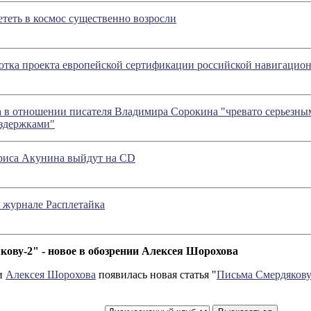
теть в космос существенно возросли
отка проекта европейской сертификации российской навигацио
а в отношении писателя Владимира Сорокина "чревато серьезн
здержками"
риса Акунина выйдут на CD
 журнале Расплетайка
ову-2" - новое в обозрении Алексея Шорохова
и
Алексея Шорохова
появилась новая статья "
Письма Смердякову