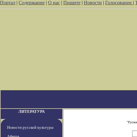
Портал
|
Содержание
|
О нас
|
Пишите
|
Новости
|
Голосование
|
ЛИТЕРАТУРА
"Русски
Новости русской культуры
Афиша