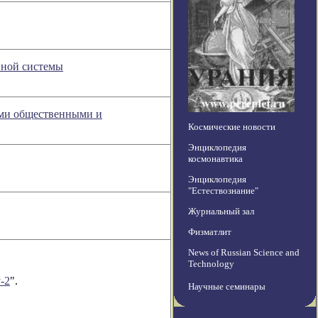
нной системы
ыми общественными и
Космические новости
Энциклопедия
космонавтика
Энциклопедия
"Естествознание"
Журнальный зал
Физматлит
News of Russian Science and
Technology
-2
".
Научные семинары