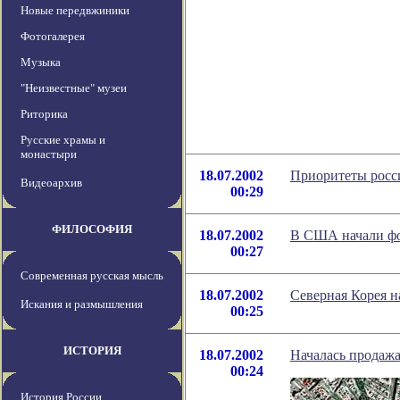
Новые передвжиники
Фотогалерея
Музыка
"Неизвестные" музеи
Риторика
Русские храмы и
монастыри
18.07.2002
Приоритеты росс
Видеоархив
00:29
ФИЛОСОФИЯ
18.07.2002
В США начали фо
00:27
Современная русская мысль
18.07.2002
Северная Корея н
Искания и размышления
00:25
ИСТОРИЯ
18.07.2002
Началась продажа
00:24
История России