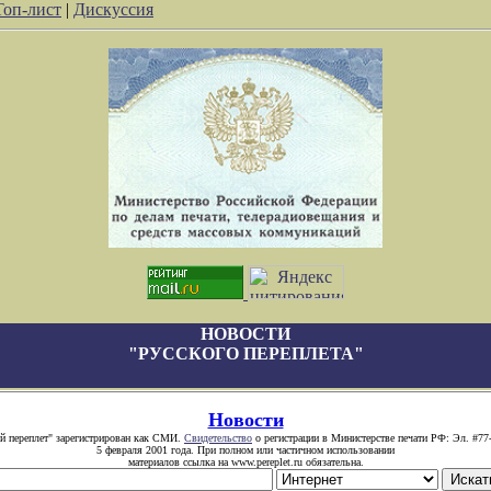
Топ-лист
|
Дискуссия
НОВОСТИ
"РУССКОГО ПЕРЕПЛЕТА"
Новости
й переплет" зарегистрирован как СМИ.
Свидетельство
о регистрации в Министерстве печати РФ: Эл. #77
5 февраля 2001 года. При полном или частичном использовании
материалов ссылка на www.pereplet.ru обязательна.