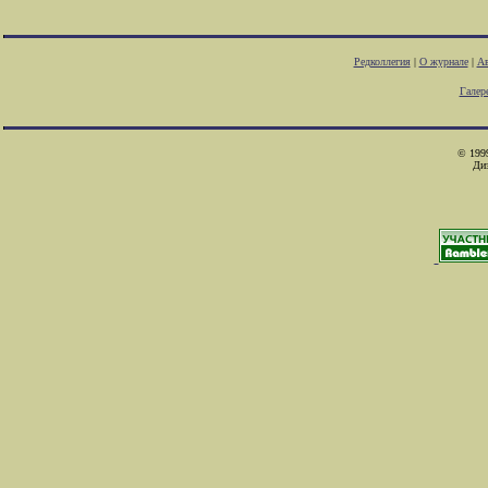
Редколлегия
|
О журнале
|
Ав
Галер
© 1999
Ди