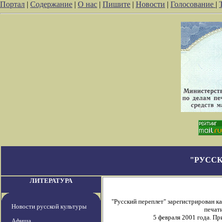
Портал
|
Содержание
|
О нас
|
Пишите
|
Новости
|
Голосование
|
"РУССК
ЛИТЕРАТУРА
"Русский переплет" зарегистрирован 
Новости русской культуры
печати
5 февраля 2001 года. П
Афиша