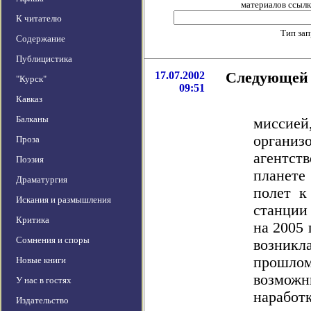
материалов ссылка
К читателю
Тип за
Содержание
Публицистика
17.07.2002
Следующей 
"Курск"
09:51
Кавказ
След
Балканы
мисси
организ
Проза
агентст
Поэзия
планете
Драматургия
полет к
Искания и размышления
станции
Критика
на 2005 
Сомнения и споры
возникл
прошло
Новые книги
возможн
У нас в гостях
наработ
Издательство