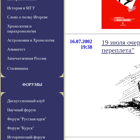
История в МГУ
Слово о полку Игореве
Хронология и
парахронология
Астрономия и Хронология
16.07.2002
19 июля очер
19:38
переплета"
Альмагест
Запечатленная Россия
Сталиниана
ФОРУМЫ
Дискуссионный клуб
Научный форум
Форум "Русская идея"
Форум "Курск"
Исторический форум