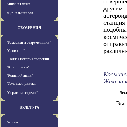
соверш
Книжная лавка
другим
Журнальный зал
астеро
станция
ОБОЗРЕНИЯ
подобн
космич
"Классики и современники"
отправ
различн
"Слово о..."
"Тайная история творений"
"Книга писем"
Космиче
"Кошачий ящик"
Железня
"Золотые прииски"
"Сердитые стрелы"
Выс
КУЛЬТУРА
Афиша