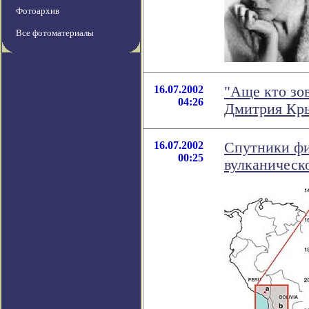
Фотоархив
Все фотоматериалы
16.07.2002
"Аще кто зов
04:26
Дмитрия Кр
16.07.2002
Спутники фи
00:25
вулканическ