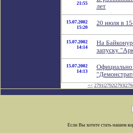
21:55
лет
15.07.2002
20 июля в 15
15:20
15.07.2002
На Байконур
14:14
запуску "Ар
15.07.2002
Официально 
14:13
"Демонстрат
<<
2791
|
2792
|
2793
|
279
Если Вы хотите стать нашим к