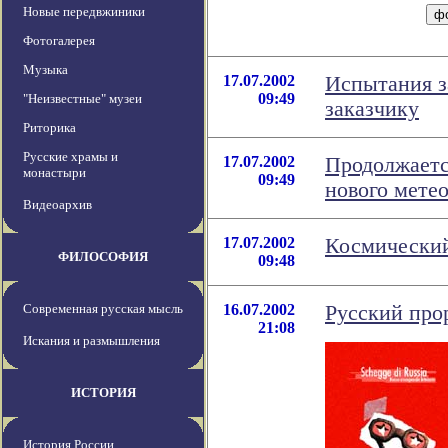
Новые передвжиники
Фотогалерея
Музыка
17.07.2002
Испытания з
09:49
"Неизвестные" музеи
заказчику
Риторика
Русские храмы и
17.07.2002
Продолжаетс
монастыри
09:49
нового мете
Видеоархив
17.07.2002
Космический
ФИЛОСОФИЯ
09:48
Современная русская мысль
16.07.2002
Русский про
21:08
Искания и размышления
ИСТОРИЯ
История России