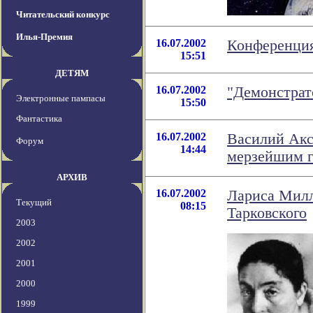
Читательский конкурс
Илья-Премия
16.07.2002
Конференция
15:51
ДЕТЯМ
16.07.2002
"Демонстрат
Электронные пампасы
15:50
Фантастика
16.07.2002
Василий Акс
Форум
14:44
мерзейшим г
АРХИВ
16.07.2002
Лариса Милл
Текущий
08:15
Тарковского
2003
2002
2001
2000
1999