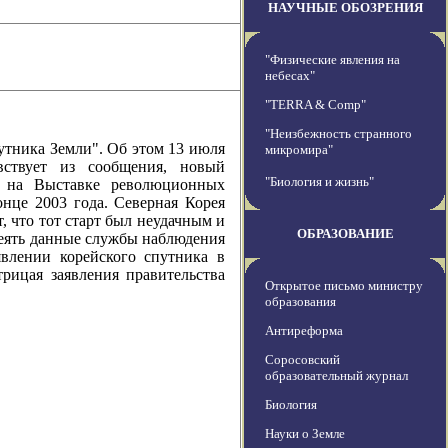
НАУЧНЫЕ ОБОЗРЕНИЯ
"Физические явления на
небесах"
"TERRA & Comp"
"Неизбежность странного
ника Земли". Об этом 13 июля
микромира"
вствует из сообщения, новый
"Биология и жизнь"
) на Выставке революционных
онце 2003 года. Северная Корея
, что тот старт был неудачным и
ОБРАЗОВАНИЕ
звеять данные службы наблюдения
явлении корейского спутника в
трицая заявления правительства
Открытое письмо министру
образования
Антиреформа
Соросовский
образовательный журнал
Биология
Науки о Земле