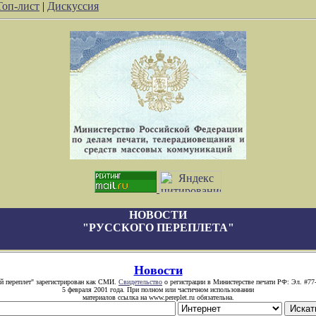
Топ-лист
|
Дискуссия
НОВОСТИ
"РУССКОГО ПЕРЕПЛЕТА"
Новости
й переплет" зарегистрирован как СМИ.
Свидетельство
о регистрации в Министерстве печати РФ: Эл. #77
5 февраля 2001 года. При полном или частичном использовании
материалов ссылка на www.pereplet.ru обязательна.