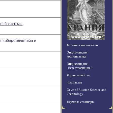
нной системы
ыми общественными и
Космические новости
Энциклопедия
космонавтика
Энциклопедия
"Естествознание"
Журнальный зал
Физматлит
News of Russian Science and
Technology
Научные семинары