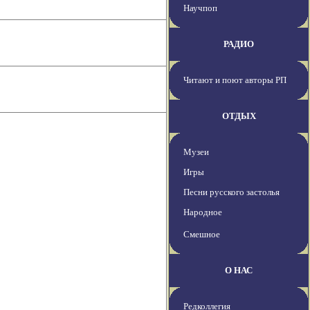
Научпоп
РАДИО
Читают и поют авторы РП
ОТДЫХ
Музеи
Игры
Песни русского застолья
Народное
Смешное
О НАС
Редколлегия