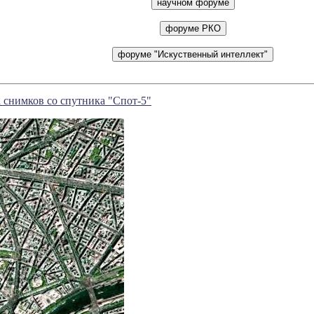
 снимков со спутника "Спот-5"