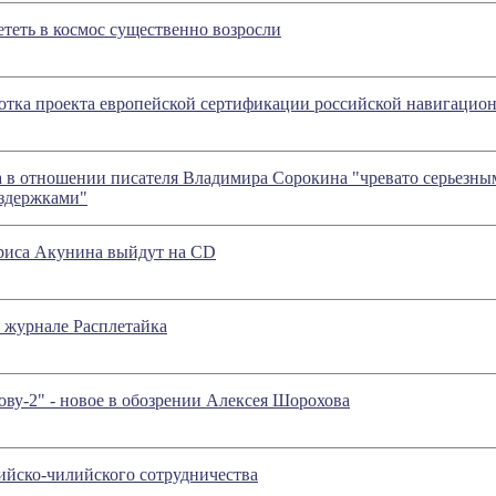
теть в космос существенно возросли
отка проекта европейской сертификации российской навигацио
а в отношении писателя Владимира Сорокина "чревато серьезн
здержками"
риса Акунина выйдут на CD
 журнале Расплетайка
ву-2" - новое в обозрении Алексея Шорохова
ийско-чилийского сотрудничества