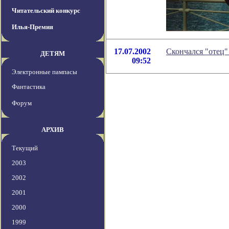
Читательский конкурс
Илья-Премия
17.07.2002
Скончался "отец"
ДЕТЯМ
09:52
Электронные пампасы
Фантастика
Форум
АРХИВ
Текущий
2003
2002
2001
2000
1999