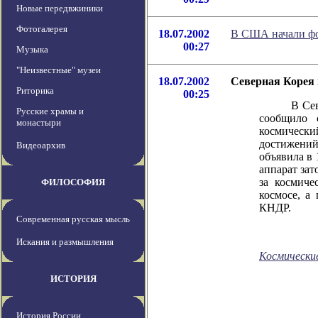
Новые передвжиники
Фотогалерея
18.07.2002
В США начали фо
00:27
Музыка
"Неизвестные" музеи
18.07.2002
Северная Корея 
Риторика
00:25
В Северной
Русские храмы и
сообщило 
монастыри
космическ
достижений
Видеоархив
объявила в 
аппарат зат
за космиче
ФИЛОСОФИЯ
космосе, а
КНДР.
Современная русская мысль
Искания и размышления
Космически
ИСТОРИЯ
История России