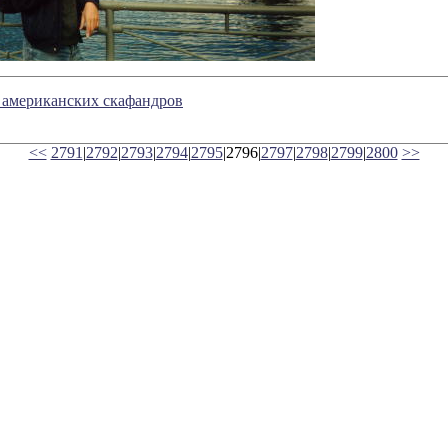
 американских скафандров
<<
2791
|
2792
|
2793
|
2794
|
2795
|2796|
2797
|
2798
|
2799
|
2800
>>