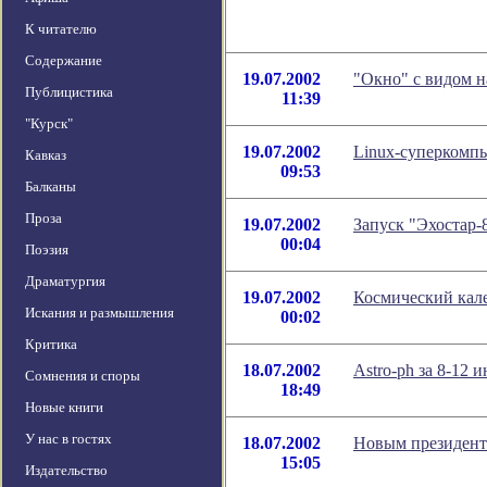
К читателю
Содержание
19.07.2002
"Окно" с видом н
Публицистика
11:39
"Курск"
19.07.2002
Linux-суперкомпь
Кавказ
09:53
Балканы
Проза
19.07.2002
Запуск "Эхостар-8
00:04
Поэзия
Драматургия
19.07.2002
Космический кале
Искания и размышления
00:02
Критика
18.07.2002
Astro-ph за 8-12 
Сомнения и споры
18:49
Новые книги
У нас в гостях
18.07.2002
Новым президент
15:05
Издательство