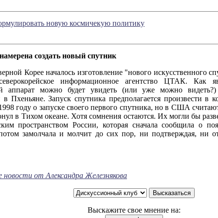
рмулировать новую космичекую политику
намерена создать новый спутник
 Корее началось изготовление "нового искусственного спут
северокорейское информационное агентство ЦТАК. Как я
ий аппарат можно будет увидеть (или уже можно видеть?
 в Пхеньяне. Запуск спутника предполагается произвести в к
1998 году о запуске своего первого спутника, но в США считают
онул в Тихом океане. Хотя сомнения остаются. Их могли бы ра
ским пространством России, которая сначала сообщила о по
 потом замолчала и молчит до сих пор, ни подтверждая, ни о
е новости от Александра Железнякова
Выскажите свое мнение на: