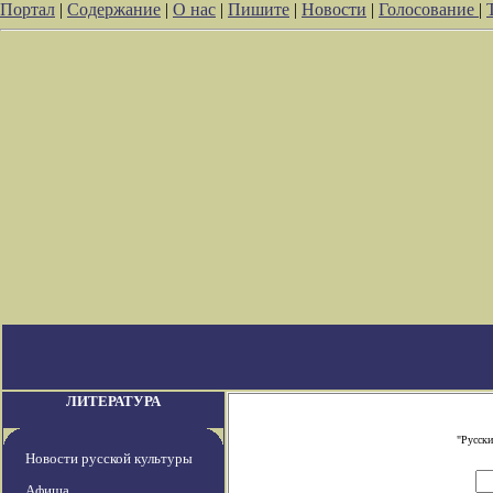
Портал
|
Содержание
|
О нас
|
Пишите
|
Новости
|
Голосование
|
ЛИТЕРАТУРА
"Русски
Новости русской культуры
Афиша