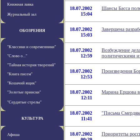
Книжная лавка
18.07.2002
Шансы Басса поле
15:04
Журнальный зал
18.07.2002
Завершена разраб
ОБОЗРЕНИЯ
15:03
"Классики и современники"
18.07.2002
Возбуждение дел
12:59
политическими и
"Слово о..."
"Тайная история творений"
18.07.2002
Произведения Бо
"Книга писем"
12:53
"Кошачий ящик"
18.07.2002
Марина Ершова в
"Золотые прииски"
12:11
"Сердитые стрелы"
18.07.2002
"Письма Смердяко
КУЛЬТУРА
11:41
18.07.2002
Приоритеты росс
Афиша
00:29