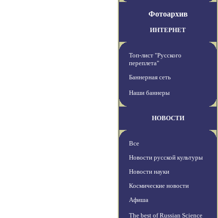
Фотоархив
ИНТЕРНЕТ
Топ-лист "Русского
переплета"
Баннерная сеть
Наши баннеры
НОВОСТИ
Все
Новости русской культуры
Новости науки
Космические новости
Афиша
The best of Russian Science