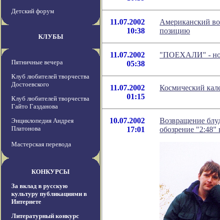
Детский форум
11.07.2002
Американский во
10:38
позицию
КЛУБЫ
11.07.2002
"ПОЕХАЛИ" - нов
Пятничные вечера
05:38
Клуб любителей творчества
Достоевского
11.07.2002
Космический кале
01:15
Клуб любителей творчества
Гайто Газданова
10.07.2002
Возвращение блу
Энциклопедия Андрея
Платонова
17:01
обозрение "2:48"
Мастерская перевода
КОНКУРСЫ
За вклад в русскую
культуру публикациями в
Интернете
Литературный конкурс