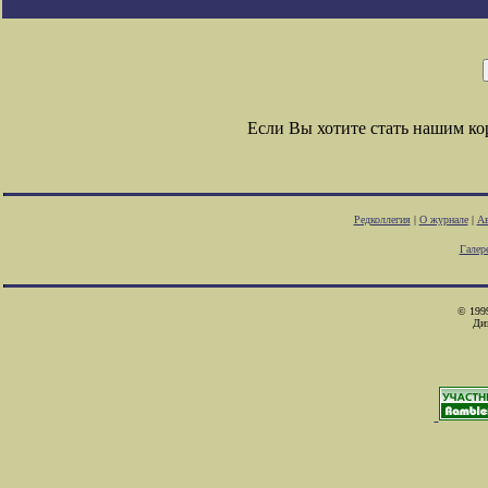
Если Вы хотите стать нашим к
Редколлегия
|
О журнале
|
Ав
Галер
© 1999
Ди