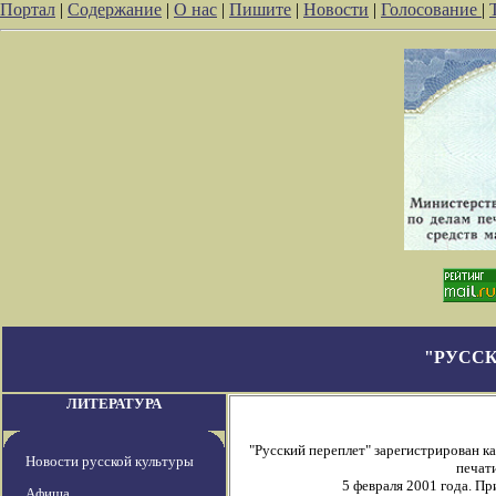
Портал
|
Содержание
|
О нас
|
Пишите
|
Новости
|
Голосование
|
"РУССК
ЛИТЕРАТУРА
"Русский переплет" зарегистрирован 
Новости русской культуры
печати
5 февраля 2001 года. П
Афиша