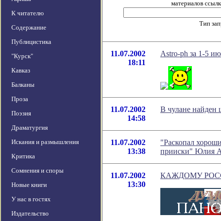
материалов ссылка
К читателю
Тип за
Содержание
Публицистика
11.07.2002
Astro-ph за 1-5 и
"Курск"
18:11
Кавказ
Балканы
Проза
11.07.2002
В чулане найден
Поэзия
14:58
Драматургия
Искания и размышления
11.07.2002
"Раскопал хороши
13:38
прииски" Юлия А
Критика
Сомнения и споры
11.07.2002
КАЖДОМУ РОС
13:30
Новые книги
У нас в гостях
Издательство