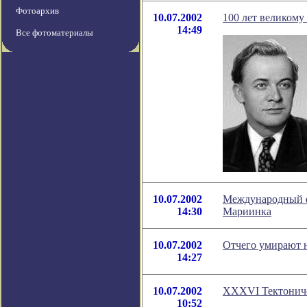
Фотоархив
10.07.2002
100 лет великом
14:49
Все фотоматериалы
10.07.2002
Международный ф
14:30
Мариинка
10.07.2002
Отчего умирают 
14:27
10.07.2002
XXXVI Тектониче
10:52