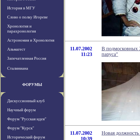
История в МГУ
Слово о полку Игореве
Хронология и
парахронология
Астрономия и Хронология
11.07.2002
В подмосковных 
Альмагест
11:23
паруса"
Запечатленная Россия
Сталиниана
ФОРУМЫ
Дискуссионный клуб
Научный форум
Форум "Русская идея"
Форум "Курск"
11.07.2002
Новая должность 
Исторический форум
10:39