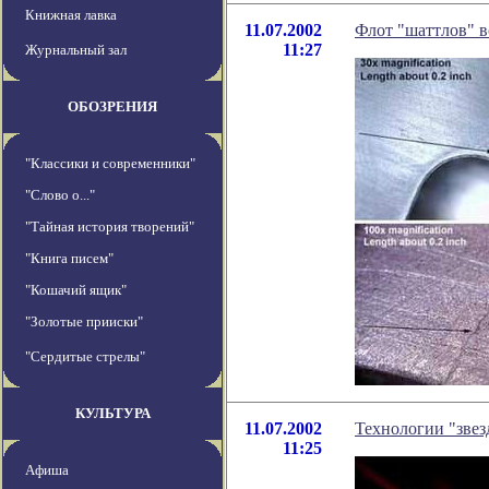
Книжная лавка
11.07.2002
Флот "шаттлов" в
11:27
Журнальный зал
ОБОЗРЕНИЯ
"Классики и современники"
"Слово о..."
"Тайная история творений"
"Книга писем"
"Кошачий ящик"
"Золотые прииски"
"Сердитые стрелы"
КУЛЬТУРА
11.07.2002
Технологии "зве
11:25
Афиша