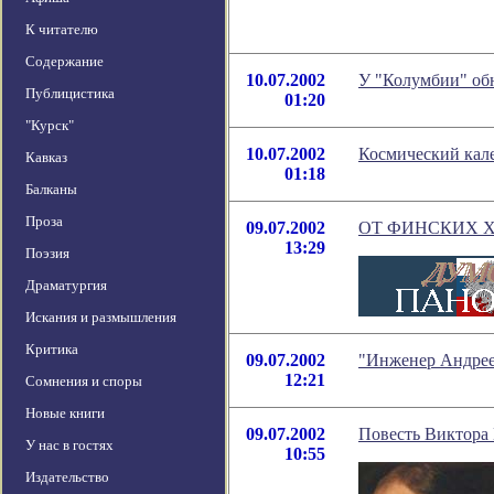
К читателю
Содержание
10.07.2002
У "Колумбии" о
Публицистика
01:20
"Курск"
10.07.2002
Космический кале
Кавказ
01:18
Балканы
Проза
09.07.2002
ОТ ФИНСКИХ 
13:29
Поэзия
Драматургия
Искания и размышления
Критика
09.07.2002
"Инженер Андрее
12:21
Сомнения и споры
Новые книги
09.07.2002
Повесть Виктора 
У нас в гостях
10:55
Издательство