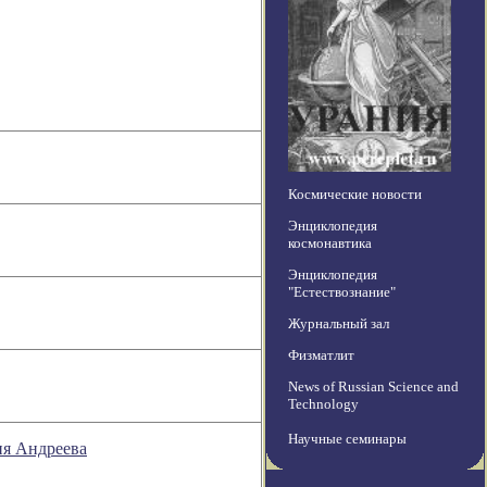
Космические новости
Энциклопедия
космонавтика
Энциклопедия
"Естествознание"
Журнальный зал
Физматлит
News of Russian Science and
Technology
Научные семинары
ия Андреева