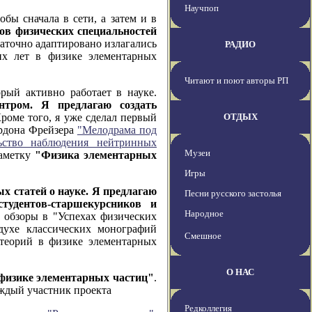
Научпоп
бы сначала в сети, а затем и в
тов физических специальностей
таточно адаптировано излагались
РАДИО
их лет в физике элементарных
Читают и поют авторы РП
рый активно работает в науке.
тром. Я предлагаю создать
Кроме того, я уже сделал первый
ОТДЫХ
ордона Фрейзера
"Мелодрама под
льство наблюдения нейтринных
Музеи
заметку
"Физика элементарных
Игры
х статей о науке. Я предлагаю
Песни русского застолья
студентов-старшекурсников и
Народное
м обзоры в "Успехах физических
духе классических монографий
Смешное
теорий в физике элементарных
О НАС
 физике элементарных частиц"
.
ждый участник проекта
Редколлегия