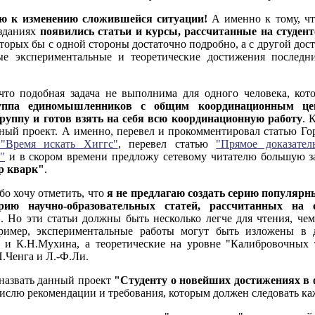
ю к изменению сложившейся ситуации!
А именно к тому, что
зданиях
появились статьи и курсы, рассчитанные на студен
которых бы с одной стороны достаточно подробно, а с другой дос
е экспериментальные и теоретические достижения последн
что подобная задача не выполнима для одного человека, кото
ппа единомышленников с общим координационным цен
руппу и готов взять на себя всю координационную работу
. 
нный проект. А именно, перевел и прокомментировал статью Г
 "Время искать Хиггс"
, перевел статью
"Прямое доказате
"
и в скором времени предложу сетевому читателю большую 
op кварк"
.
бо хочу отметить, что
я не предлагаю создать серию популярны
ерию научно-образовательных статей, рассчитанных на 
в
. Но эти статьи должны быть несколько легче для чтения, че
ример, экспериментальные работы могут быть изложены в 
 и К.Н.Мухина, а теоретические на уровне "Калибровочных 
П.Ченга и Л.-Ф.Ли.
назвать данный проект
"Студенту о новейших достижениях в
ислю рекомендации и требования, которым должен следовать ка