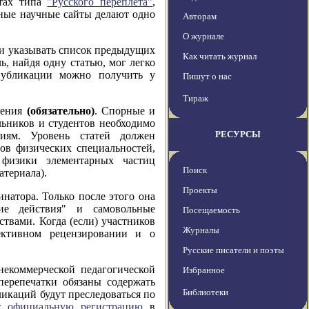
йтах типа
"Русского переплета"
,
чные научные сайты делают одно
Авторам
О журнале
 и указывать список предыдущих
Как читать журнал
ь, найдя одну статью, мог легко
публикации можно получить у
Пишут о нас
Тираж
рения
(обязательно)
. Спорные и
льников и студентов необходимо
РЕСУРСЫ
иям. Уровень статей должен
ов физических специальностей,
 физики элементарных частиц
Поиск
териала).
Проекты
натора. Только после этого она
ие действия" и самовольные
Посещаемость
ствами. Когда (если) участников
Журналы
ективном рецензировании и о
Русские писатели и поэты
некоммерческой педагогической
Избранное
перепечатки обязаны содержать
Библиотеки
ликаций будут преследоваться по
т официальную регистрацию
в