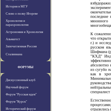
взбудораж
История в МГУ
эксперимен
окончатель
Слово о полку Игореве
последние 
Хронология и
мюонного 
парахронология
многообеща
Астрономия и Хронология
К сожалени
что открыти
Альмагест
г.) и иссл
Запечатленная Россия
русском яз
Шифмана (ру
Сталиниана
"КХД" Инду
эффективно
абсолютно 
ФОРУМЫ
из сугубо 
как в хро
Минимально
Дискуссионный клуб
руководст
Научный форум
нейтральны
специалист 
Форум "Русская идея"
Естественн
Форум "Курск"
процессами
Исторический форум
отразились 