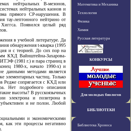
мах нейтральных B-мезонов,
Математика и Механика
системах нейтральных каонов и
Технология
изма прямого СР-нарушения. В
ия тау-лептонного нейтрино от
Физика
Хиггса. Появился целый ряд
лов.
Химия
Русская литература
жения в учебной литературе. Да
ания обнаружения t-кварка (1995
ция и с теорией. До сих пор на
сумм КХД Вайнштейна-Захарова-
КОНКУРСЫ
ИТЭФ (1981 г.) и пара страниц в
нец 1980-х, начало 1990-х) и
ние данными методами является
ке элементарных частиц. Только
ов Редже сопрягается с КХД или
ра. Нет подробного описания
такие высоты? В русскоязычных
Для молодых биологов
ции электрона и позитрона в
субъективен и не полон. Любой
БИБЛИОТЕКИ
 социальными и экономическими
м, как эти процессы негативно
Библиотека Хроноса
.