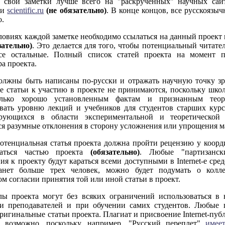
 свои заметки лучше всего на "раскрученных" научных са
и
scientific.ru
(не обязательно)
. В конце концов, все русскоязы
о.
овиях каждой заметке необходимо ссылаться на данный проект
зательно)
. Это делается для того, чтобы потенциальный читател
все остальные. Полный список статей проекта на момент 
а проекта.
олжны быть написаны по-русски и отражать научную точку з
е статьи к участию в проекте не принимаются, поскольку шко
олько хорошо установленным фактам и признанным теор
овать уровню лекций и учебников для студентов старших курс
ирующихся в области экспериментальной и теоретической
ся разумные отклонения в сторону усложнения или упрощения ма
тенциальная статья проекта должна пройти рецензию у коорди
таться частью проекта
(обязательно)
. Любые "партизанск
я к проекту будут караться всеми доступными в Internet-е сред
танет больше трех человек, можно будет подумать о колл
м согласии принятия той или иной статьи в проект.
ы проекта могут без всяких ограничений использоваться в 
ти преподавателей и при обучении самих студентов. Любые 
ригинальные статьи проекта. Плагиат и присвоение Internet-пуб
о возможно, поскольку, например, "Русский переплет"
имее