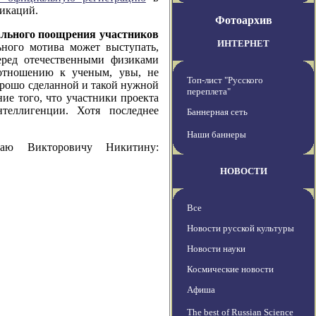
никаций.
Фотоархив
льного поощрения участников
ИНТЕРНЕТ
ьного мотива может выступать,
еред отечественными физиками
 отношению к ученым, увы, не
Топ-лист "Русского
хорошо сделанной и такой нужной
переплета"
ие того, что участники проекта
теллигенции. Хотя последнее
Баннерная сеть
Наши баннеры
аю Викторовичу Никитину:
НОВОСТИ
Все
Новости русской культуры
Новости науки
Космические новости
Афиша
The best of Russian Science