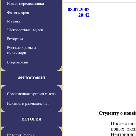
Новые передвжиники
08.07.2002
Фотогалерея
20:42
Музыка
"Неизвестные" музеи
Риторика
Русские храмы и
монастыри
Видеоархив
ФИЛОСОФИЯ
Современная русская мысль
Искания и размышления
Студенту о нове
ИСТОРИЯ
После относ
новых экс
Нейтринно
История России