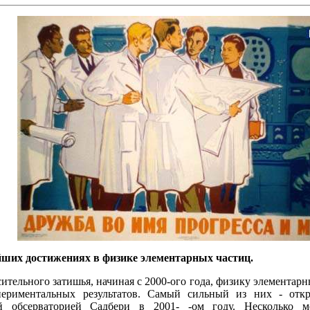
йших достижениях в физике элементарных частиц.
ительного затишья, начиная с 2000-ого года, физику элементарн
периментальных результатов. Самый сильный из них - отк
й обсерваторией Садбери в 2001- -ом году. Несколько м