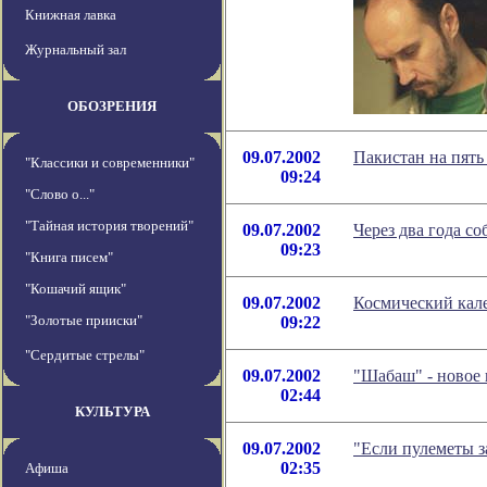
Книжная лавка
Журнальный зал
ОБОЗРЕНИЯ
09.07.2002
Пакистан на пять
"Классики и современники"
09:24
"Слово о..."
"Тайная история творений"
09.07.2002
Через два года с
09:23
"Книга писем"
"Кошачий ящик"
09.07.2002
Космический кале
"Золотые прииски"
09:22
"Сердитые стрелы"
09.07.2002
"Шабаш" - новое
02:44
КУЛЬТУРА
09.07.2002
"Если пулеметы з
02:35
Афиша