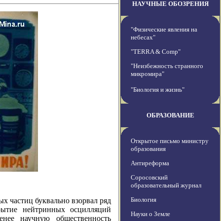
НАУЧНЫЕ ОБОЗРЕНИЯ
"Физические явления на
небесах"
"TERRA & Comp"
"Неизбежность странного
микромира"
"Биология и жизнь"
ОБРАЗОВАНИЕ
Открытое письмо министру
образования
Антиреформа
Соросовский
образовательный журнал
Биология
ых частиц буквально взорвал ряд
рытие нейтринных осцилляций
Науки о Земле
енее научную общественность