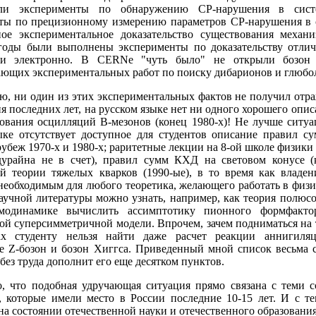
или эксперименты по обнаружению СР-нарушения в систе
ты по прецизионному измерению параметров СР-нарушения в 
ное экспериментальное доказательство существования механ
годы были выполнены эксперименты по доказательству отлич
и электронно. В CERNe "чуть было" не открыли бозон 
ющих экспериментальных работ по поиску дибарионов и глюбо
ю, ни один из этих экспериментальных фактов не получил отра
я последних лет, на русском языке нет ни одного хорошего опис
едования осцилляций B-мезонов (конец 1980-х)! Не лучше ситуа
ыке отсутствует доступное для студентов описание правил 
беж 1970-х и 1980-х; раритетные лекции на 8-ой школе физики 
райна не в счет), правил сумм КХД на световом конусе (ко
й теории тяжелых кварков (1990-ые), в то время как владе
необходимым для любого теоретика, желающего работать в физи
научной литературы можно узнать, например, как теория полюс
модинамике вычислить ассимптотику пионного формфакто
й суперсимметричной модели. Впрочем, зачем подниматься на 
вах студенту нельзя найти даже расчет реакции аннигиля
е Z-бозон и бозон Хиггса. Приведенный мной список весьма 
без труда дополнит его еще десятком пунктов.
о, что подобная удручающая ситуация прямо связана с теми
, которые имели место в России последние 10-15 лет. И с те
на состоянии отечественной науки и отечественного образования