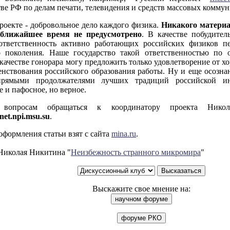
ве РФ по делам печати, телевидения и средств массовых комму
роекте - добровольное дело каждого физика.
Никакого материа
 ближайшее время не предусмотрено
. В качестве побудител
ответственность активно работающих российских физиков п
 поколения. Наше государство такой ответственностью по
 качестве гонорара могу предложить только удовлетворение от 
енствования российского образования работы. Ну и еще осознан
прямыми продолжателями лучших традиций российской ин
 и пафосное, но верное.
вопросам обращаться к координатору проекта Никол
et.npi.msu.su
.
оформления статьи взят с сайта
mina.ru
.
Николая Никитина "
Неизбежность странного микромира
"
Выскажите свое мнение на: