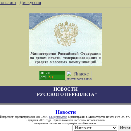
Топ-лист
|
Дискуссия
НОВОСТИ
"РУССКОГО ПЕРЕПЛЕТА"
Новости
й переплет" зарегистрирован как СМИ.
Свидетельство
о регистрации в Министерстве печати РФ: Эл. #77
5 февраля 2001 года. При полном или частичном использовании
материалов ссылка на www.pereplet.ru обязательна.