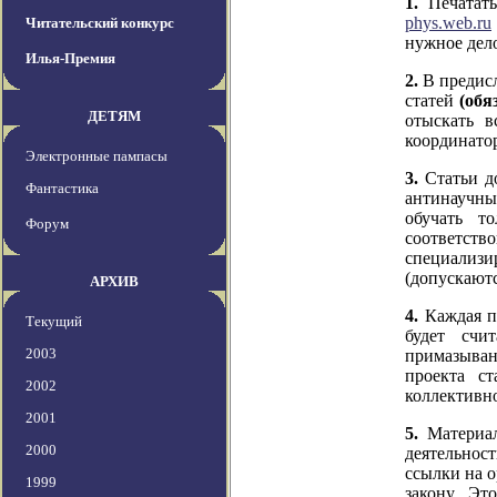
1.
Печатать
phys.web.ru
Читательский конкурс
нужное дел
Илья-Премия
2.
В предисл
статей
(обя
ДЕТЯМ
отыскать 
координатор
Электронные пампасы
3.
Статьи д
Фантастика
антинаучны
обучать т
Форум
соответств
специализ
(допускают
АРХИВ
4.
Каждая по
Текущий
будет счи
2003
примазывани
проекта с
2002
коллективно
2001
5.
Материал
2000
деятельнос
ссылки на о
1999
закону. Эт