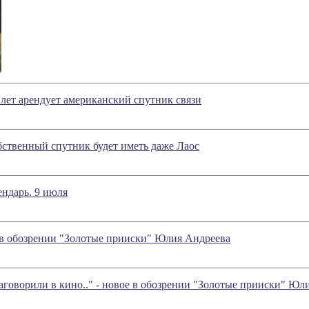
 лет арендует американский спутник связи
обственный спутник будет иметь даже Лаос
ндарь. 9 июля
 в обозрении "Золотые прииски" Юлия Андреева
аговорили в кино.." - новое в обозрении "Золотые прииски" Юл