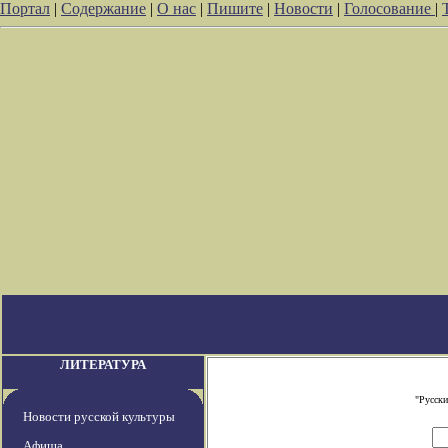
Портал
|
Содержание
|
О нас
|
Пишите
|
Новости
|
Голосование
|
ЛИТЕРАТУРА
"Русски
Новости русской культуры
Афиша