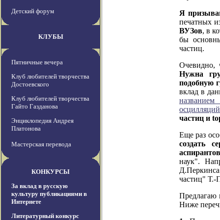
Детский форум
Я призыва
печатных и
ВУЗов
, в 
КЛУБЫ
бы основны
частиц.
Пятничные вечера
Очевидно, 
Нужна гру
Клуб любителей творчества
подобную г
Достоевского
вклад в да
Клуб любителей творчества
названием
Гайто Газданова
осцилляций
частиц и t
Энциклопедия Андрея
Платонова
Еще раз осо
создать с
Мастерская перевода
аспиранто
наук". Нап
Д.Перкинса
КОНКУРСЫ
частиц" Т.-
За вклад в русскую
культуру публикациями в
Предлагаю 
Интернете
Ниже переч
Литературный конкурс