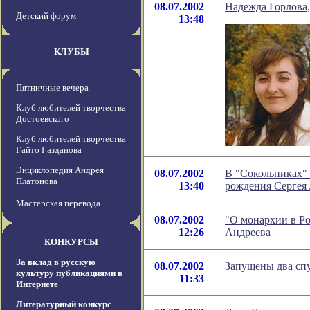
08.07.2002
Надежда Горлова,
Детский форум
13:48
КЛУБЫ
Пятничные вечера
Клуб любителей творчества
Достоевского
Клуб любителей творчества
Гайто Газданова
Энциклопедия Андрея
08.07.2002
В "Сокольниках" 
Платонова
13:40
рождения Сергея
Мастерская перевода
08.07.2002
"О монархии в Ро
12:26
Андреева
КОНКУРСЫ
За вклад в русскую
08.07.2002
Запущены два сп
культуру публикациями в
11:33
Интернете
Литературный конкурс