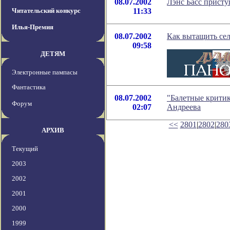
08.07.2002
Лэнс Басс присту
Читательский конкурс
11:33
Илья-Премия
08.07.2002
Как вытащить сел
09:58
ДЕТЯМ
Электронные пампасы
Фантастика
08.07.2002
"Балетные критик
Форум
02:07
Андреева
<<
2801
|
2802
|
280
АРХИВ
Текущий
2003
2002
2001
2000
1999