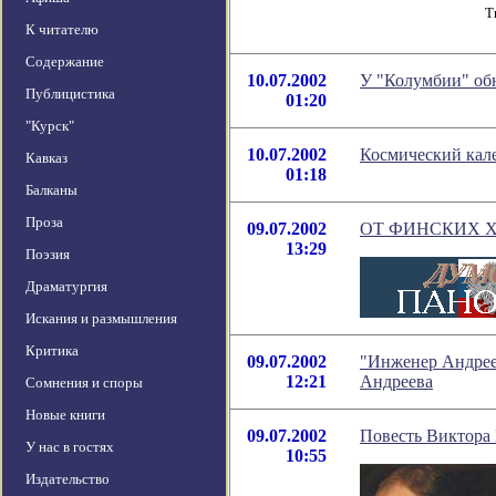
Т
К читателю
Содержание
10.07.2002
У "Колумбии" о
Публицистика
01:20
"Курск"
10.07.2002
Космический кале
Кавказ
01:18
Балканы
Проза
09.07.2002
ОТ ФИНСКИХ 
13:29
Поэзия
Драматургия
Искания и размышления
Критика
09.07.2002
"Инженер Андрее
12:21
Андреева
Сомнения и споры
Новые книги
09.07.2002
Повесть Виктора 
У нас в гостях
10:55
Издательство