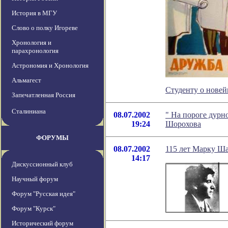
История в МГУ
Слово о полку Игореве
Хронология и
парахронология
Астрономия и Хронология
Альмагест
Студенту о новей
Запечатленная Россия
Сталиниана
08.07.2002
" На пороге дурн
19:24
Шорохова
ФОРУМЫ
08.07.2002
115 лет Марку Ш
14:17
Дискуссионный клуб
Научный форум
Форум "Русская идея"
Форум "Курск"
Исторический форум