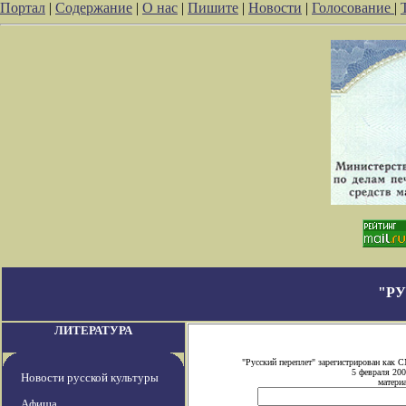
Портал
|
Содержание
|
О нас
|
Пишите
|
Новости
|
Голосование
|
"Р
ЛИТЕРАТУРА
"Русский переплет" зарегистрирован как
5 февраля 200
Новости русской культуры
материа
Афиша