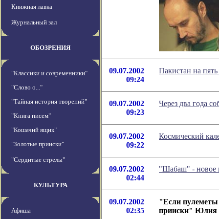
Книжная лавка
Журнальный зал
ОБОЗРЕНИЯ
09.07.2002
Пакистан на пять
"Классики и современники"
09:24
"Слово о..."
"Тайная история творений"
09.07.2002
Через два года с
09:23
"Книга писем"
"Кошачий ящик"
09.07.2002
Космический кале
"Золотые прииски"
09:22
"Сердитые стрелы"
09.07.2002
"Шабаш" - новое
02:44
КУЛЬТУРА
09.07.2002
"Если пулеметы 
02:35
прииски" Юлия 
Афиша