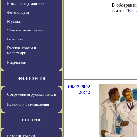
Новые передвжиники
В обозрении
статья "
Если
Фотогалерея
Музыка
"Неизвестные" музеи
Риторика
Русские храмы и
монастыри
Видеоархив
ФИЛОСОФИЯ
08.07.2002
20:42
Современная русская мысль
Искания и размышления
ИСТОРИЯ
История России