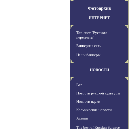
Фотоархив
ИНТЕРНЕТ
Топ-лист "Русского
переплета"
Баннерная сеть
Наши баннеры
НОВОСТИ
Все
Новости русской культуры
Новости науки
Космические новости
Афиша
The best of Russian Science