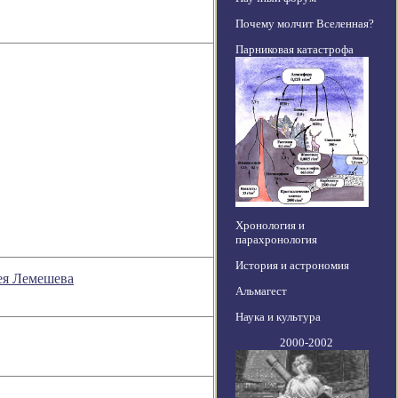
Почему молчит Вселенная?
Парниковая катастрофа
Хронология и
парахронология
История и астрономия
ея Лемешева
Альмагест
Наука и культура
2000-2002