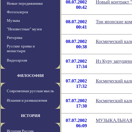
08.07.2002
Новый контракт 
Новые передвжиники
00:42
Фотогалерея
Музыка
08.07.2002
Три японские ком
00:41
"Неизвестные" музеи
Риторика
08.07.2002
Космический кале
Русские храмы и
00:38
монастыри
Видеоархив
07.07.2002
Из Куру запущены
17:34
ФИЛОСОФИЯ
07.07.2002
Космический кале
17:32
Современная русская мысль
Искания и размышления
07.07.2002
Космический кале
17:30
ИСТОРИЯ
07.07.2002
МУЗЫКАЛЬНАЯ
06:09
История России