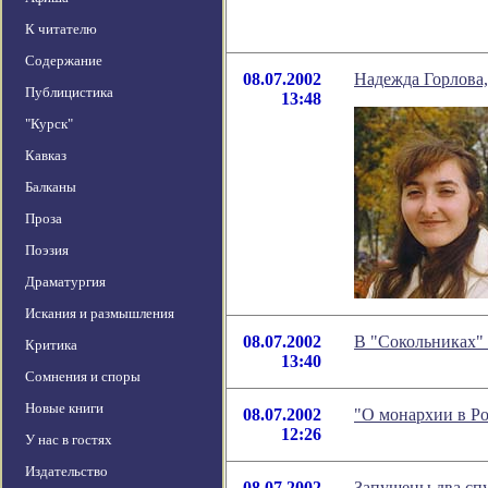
К читателю
Содержание
08.07.2002
Надежда Горлова,
Публицистика
13:48
"Курск"
Кавказ
Балканы
Проза
Поэзия
Драматургия
Искания и размышления
08.07.2002
В "Сокольниках" 
Критика
13:40
Сомнения и споры
Новые книги
08.07.2002
"О монархии в Ро
12:26
У нас в гостях
Издательство
08.07.2002
Запущены два сп