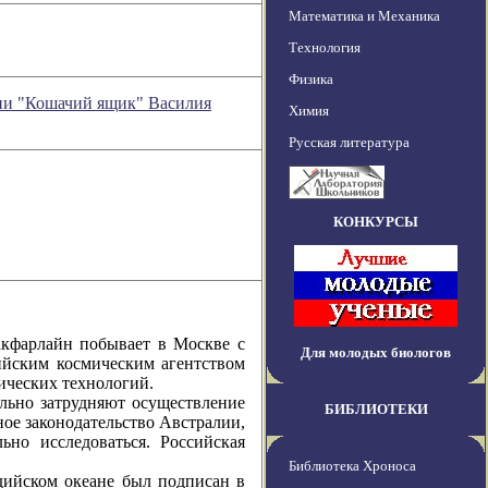
Математика и Механика
Технология
Физика
ении "Кошачий ящик" Василия
Химия
Русская литература
КОНКУРСЫ
арлайн побывает в Москве с
Для молодых биологов
сийским космическим агентством
ических технологий.
но затрудняют осуществление
БИБЛИОТЕКИ
ое законодательство Австралии,
ьно исследоваться. Российская
Библиотека Хроноса
йском океане был подписан в