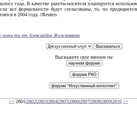
ошлого года. В качестве ракеты-носителя планируется использ
сли все формальности будут согласованы, то, по предварител
ятся в 2004 году. //Reuters
е новости от Александра Железнякова
Выскажите свое мнение на:
<<
2801|
2802
|
2803
|
2804
|
2805
|
2806
|
2807
|
2808
|
2809
|
2810
>>