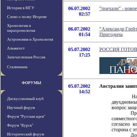
История в МГУ
06.07.2002
"поехали" - ново
02:57
Слово о полку Игореве
Хронология и
06.07.2002
"Александр Глейт
парахронология
01:54
Пригодича
Астрономия и Хронология
Альмагест
05.07.2002
РОССИЯ ГОТОВ
17:25
Запечатленная Россия
Сталиниана
ФОРУМЫ
05.07.2002
Австралия заинт
14:52
На будуще
Дискуссионный клуб
двухдневны
вопрос защ
Научный форум
Противоре
Форум "Русская идея"
совместног
согласно к
Форум "Курск"
сторона с э
Исторический форум
Договор о