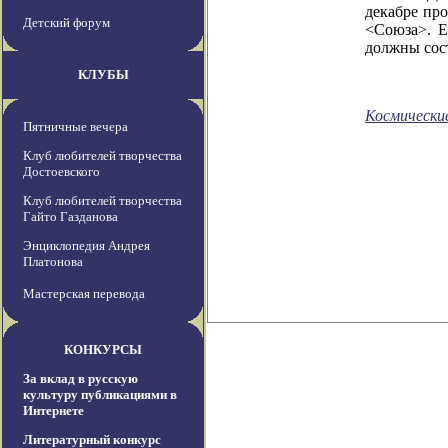
декабре пр
Детский форум
<Союза>. Е
должны состо
КЛУБЫ
Космически
Пятничные вечера
Клуб любителей творчества
Достоевского
Клуб любителей творчества
Гайто Газданова
Энциклопедия Андрея
Платонова
Мастерская перевода
КОНКУРСЫ
За вклад в русскую
культуру публикациями в
Интернете
Литературный конкурс