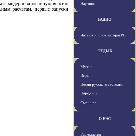
овать модернизированную версию
Научпоп
ьным расчетам, первые запуски
РАДИО
Читают и поют авторы РП
ОТДЫХ
Музеи
Игры
Песни русского застолья
Народное
Смешное
О НАС
Редколлегия