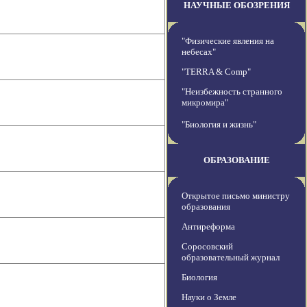
НАУЧНЫЕ ОБОЗРЕНИЯ
"Физические явления на
небесах"
"TERRA & Comp"
"Неизбежность странного
микромира"
"Биология и жизнь"
ОБРАЗОВАНИЕ
Открытое письмо министру
образования
Антиреформа
Соросовский
образовательный журнал
Биология
Науки о Земле