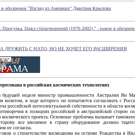
е в обозрении "Взгляд из Америки" Дмитрия Крылова
. Прогулка. Цикл стихотворений (1970-2002)." - новое в обозр
А ДРУЖИТЬ С НАТО, НО НЕ ХОЧЕТ ЕГО РАСШИРЕНИЯ
ересована в российских космических технологиях
й неделе министр промышленности Австралии Ян Макф
м визитом, в ходе которого он попытается согласовать с Рос
иты российской интеллектуальной собственности в области косм
чия в позициях российской и австралийской сторон силь
о космического проекта. Основные проблемы вызывает таможенн
оторому все ввозимое в страну оборудование должно тщател
тим не согласна.
 строительстве космодрома на острове Рождества в Инди