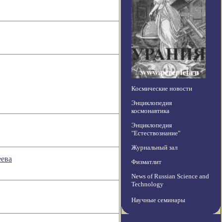
Космические новости
Энциклопедия
космонавтика
Энциклопедия
"Естествознание"
Журнальный зал
еева
Физматлит
News of Russian Science and
Technology
Научные семинары