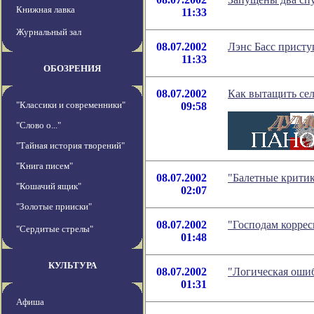
Книжная лавка
11:33
Журнальный зал
08.07.2002
Лэнс Басс присту
11:33
ОБОЗРЕНИЯ
08.07.2002
Как вытащить сел
"Классики и современники"
09:58
"Слово о..."
"Тайная история творений"
"Книга писем"
08.07.2002
"Балетные критик
"Кошачий ящик"
02:07
"Золотые прииски"
08.07.2002
"Господам коррес
"Сердитые стрелы"
01:48
КУЛЬТУРА
08.07.2002
"Логическая ошиб
01:31
Афиша