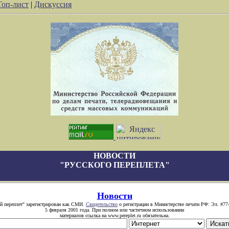
Топ-лист
|
Дискуссия
НОВОСТИ
"РУССКОГО ПЕРЕПЛЕТА"
Новости
й переплет" зарегистрирован как СМИ.
Свидетельство
о регистрации в Министерстве печати РФ: Эл. #77
5 февраля 2001 года. При полном или частичном использовании
материалов ссылка на www.pereplet.ru обязательна.