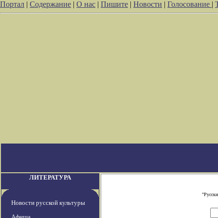
Портал
|
Содержание
|
О нас
|
Пишите
|
Новости
|
Голосование
|
ЛИТЕРАТУРА
"Русски
Новости русской культуры
Афиша