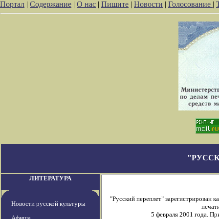
Портал
|
Содержание
|
О нас
|
Пишите
|
Новости
|
Голосование
|
"РУССК
ЛИТЕРАТУРА
"Русский переплет" зарегистрирован 
Новости русской культуры
печати
5 февраля 2001 года. П
Афиша