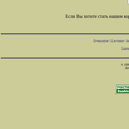
Если Вы хотите стать нашим к
Редколлегия
|
О журнале
|
Ав
Галер
© 1999
Ди