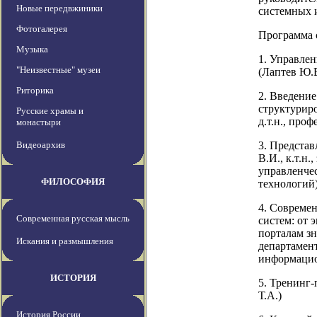
Новые передвжиники
системных и
Фотогалерея
Программа 
Музыка
1. Управле
"Неизвестные" музеи
(Лаптев Ю.В
Риторика
2. Введение
структуриро
Русские храмы и
д.т.н., про
монастыри
Видеоархив
3. Предста
В.И., к.т.н.
управленче
ФИЛОСОФИЯ
технологий)
4. Совреме
Современная русская мысль
систем: от 
порталам зн
Искания и размышления
департамент
информацио
ИСТОРИЯ
5. Тренинг
Т.А.)
История России