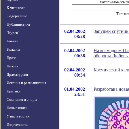
материалов ссылка
К читателю
Тип за
Содержание
Публицистика
02.04.2002
Запущен спутник
"Курск"
08:28
Кавказ
Балканы
02.04.2002
На космодром Пл
00:36
обороны Любовь 
Проза
Поэзия
02.04.2002
Космический кале
Драматургия
00:34
Искания и размышления
01.04.2002
Разработана нова
Критика
23:51
Сомнения и споры
Новые книги
У нас в гостях
Издательство