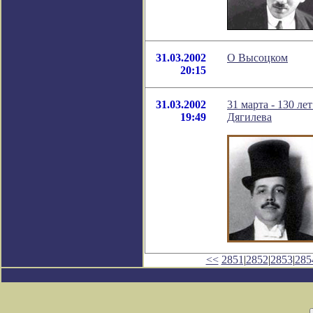
31.03.2002
О Высоцком
20:15
31.03.2002
31 марта - 130 л
19:49
Дягилева
<<
2851
|
2852
|
2853
|
285