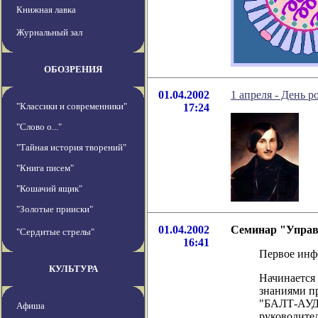
Книжная лавка
Журнальный зал
ОБОЗРЕНИЯ
01.04.2002
1 апреля - День 
"Классики и современники"
17:24
"Слово о..."
"Тайная история творений"
"Книга писем"
"Кошачий ящик"
"Золотые прииски"
01.04.2002
Cеминар "Управ
"Сердитые стрелы"
16:41
Первое инф
КУЛЬТУРА
Начинается
знаниями п
"БАЛТ-АУДИ
Афиша
руководител