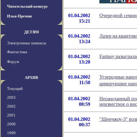
Читательский конкурс
01.04.2002
Очередной семина
Илья-Премия
15:21
ДЕТЯМ
01.04.2002
Лазер на квантов
13:24
Электронные пампасы
Фантастика
01.04.2002
Fantasy разыгралас
Форум
13:20
01.04.2002
Углеродные нано
АРХИВ
11:50
армирующие напо
Текущий
2003
01.04.2002
Неожиданный пом
08:59
неизвестное о ви
2002
2001
01.04.2002
"Шенчжоу-3" возв
2000
00:37
1999