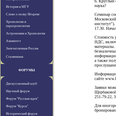
6. Круглый 
наука?
История в МГУ
Слово о полку Игореве
Семинар сос
Московский 
Хронология и
институт").
парахронология
17.30. Нача
Астрономия и Хронология
Стоимость у
Альмагест
НДС, включ
материалы.
Запечатленная Россия
безналичны
информацио
Сталиниана
а также по
прослушанн
ФОРУМЫ
Информация
сайте www.b
Дискуссионный клуб
Заявки можн
Научный форум
Щербаковой 
251-79-22, 3
Форум "Русская идея"
Для иногор
Форум "Курск"
бронирован
Исторический форум