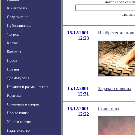
материалов ссылка
К читателю
Тип за
Содержание
Публицистика
15.12.2001
Изобретение новы
"Курск"
12:33
Кавказ
Балканы
Проза
Поэзия
Драматургия
Искания и размышления
15.12.2001
Задача о шляпах
12:31
Критика
Сомнения и споры
15.12.2001
Солитоны
Новые книги
12:22
У нас в гостях
Издательство