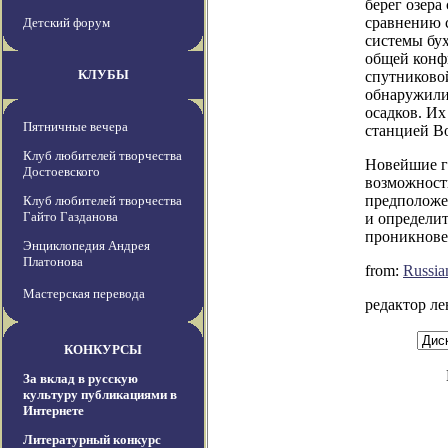
берег озера
сравнению 
Детский форум
системы бух
общей конф
КЛУБЫ
спутниково
обнаружили
осадков. Их
Пятничные вечера
станцией В
Клуб любителей творчества
Новейшие г
Достоевского
возможность
предположе
Клуб любителей творчества
Гайто Газданова
и определит
проникновен
Энциклопедия Андрея
Платонова
from:
Russia
Мастерская перевода
редактор л
КОНКУРСЫ
За вклад в русскую
культуру публикациями в
Интернете
Литературный конкурс