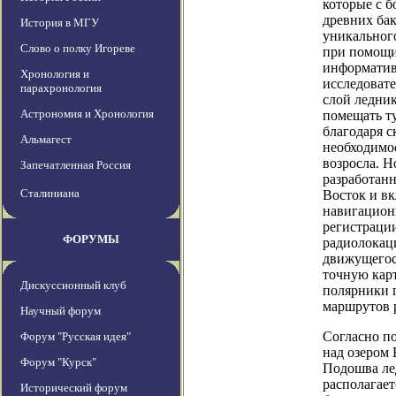
которые с 
древних бак
История в МГУ
уникальног
Слово о полку Игореве
при помощи
информатив
Хронология и
исследоват
парахронология
слой ледник
Астрономия и Хронология
помещать ту
благодаря с
Альмагест
необходимос
возросла. 
Запечатленная Россия
разработанн
Сталиниана
Восток и в
навигацион
регистраци
ФОРУМЫ
радиолокац
движущегос
точную карт
Дискуссионный клуб
полярники 
маршрутов 
Научный форум
Согласно п
Форум "Русская идея"
над озером 
Форум "Курск"
Подошва ле
располагает
Исторический форум