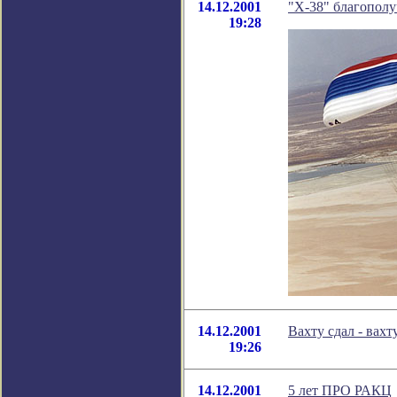
14.12.2001
"Х-38" благополу
19:28
14.12.2001
Вахту сдал - вахт
19:26
14.12.2001
5 лет ПРО РАКЦ