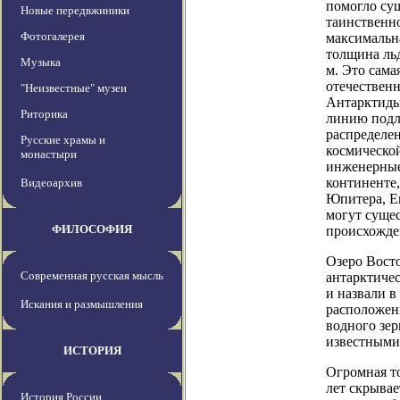
помогло су
Новые передвжиники
таинственн
Фотогалерея
максимальна
толщина ль
Музыка
м. Это сама
отечествен
"Неизвестные" музеи
Антарктиды
Риторика
линию подл
распределе
Русские храмы и
космической
монастыри
инженерные
континенте,
Видеоархив
Юпитера, Ев
могут суще
ФИЛОСОФИЯ
происхожде
Озеро Восто
Современная русская мысль
антарктичес
и назвали в
Искания и размышления
расположен
водного зер
известными 
ИСТОРИЯ
Огромная т
лет скрывае
История России