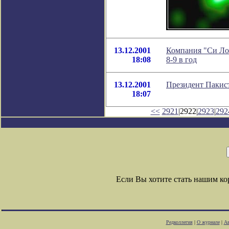
13.12.2001
Компания "Си Лон
18:08
8-9 в год
13.12.2001
Президент Пакис
18:07
<<
2921
|2922|
2923
|
292
Если Вы хотите стать нашим к
Редколлегия
|
О журнале
|
Ав