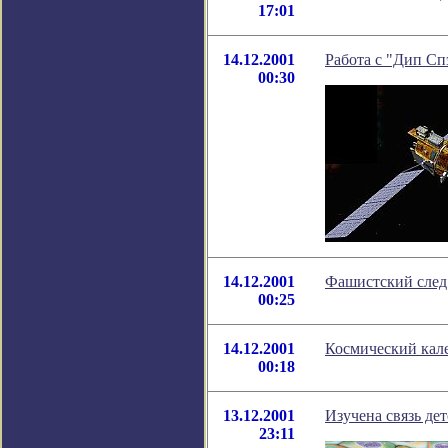
17:01
14.12.2001
Работа с "Дип Сп
00:30
14.12.2001
Фашистский след
00:25
14.12.2001
Космический кале
00:18
13.12.2001
Изучена связь де
23:11