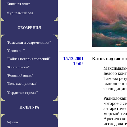
Книжная лавка
Журнальный зал
ОБОЗРЕНИЯ
"Классики и современники"
"Слово о..."
15.12.2001
Каток над восто
"Тайная история творений"
12:02
"Книга писем"
Максимальн
Белого конт
"Кошачий ящик"
Таковы резу
выполненны
"Золотые прииски"
экспедиции
"Сердитые стрелы"
Радиолокац
которое с с
КУЛЬТУРА
антарктиче
морской ге
Арктическог
Афиша
исследовате