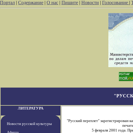
Портал
|
Содержание
|
О нас
|
Пишите
|
Новости
|
Голосование
|
"РУССК
ЛИТЕРАТУРА
"Русский переплет" зарегистрирован 
Новости русской культуры
печати
5 февраля 2001 года. П
Афиша