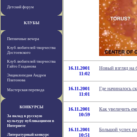
Детский форум
КЛУБЫ
Пятничные вечера
Клуб любителей творчества
Достоевского
Клуб любителей творчества
Гайто Газданова
16.11.2001
Новый взгляд на 
11:02
Энциклопедия Андрея
Платонова
16.11.2001
Где начиналось с
Мастерская перевода
11:01
КОНКУРСЫ
16.11.2001
Как увеличить ем
10:59
За вклад в русскую
культуру публикациями в
Интернете
16.11.2001
Большой успех р
Литературный конкурс
10:51