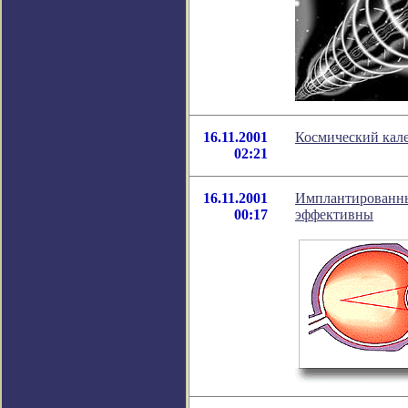
16.11.2001
Космический кале
02:21
16.11.2001
Имплантирова
00:17
эффективны