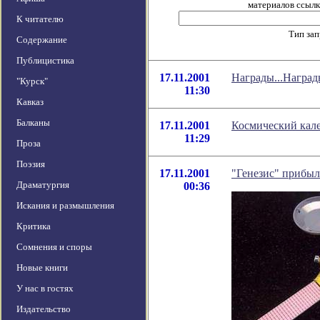
материалов ссылка
К читателю
Тип за
Содержание
Публицистика
17.11.2001
Награды...Награды
"Курск"
11:30
Кавказ
Балканы
17.11.2001
Космический кале
11:29
Проза
Поэзия
17.11.2001
"Генезис" прибыл
Драматургия
00:36
Искания и размышления
Критика
Сомнения и споры
Новые книги
У нас в гостях
Издательство