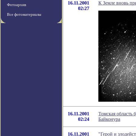
16.11.2001
К Земле вновь п
Фотоархив
02:27
Все фотоматериалы
16.11.2001
Томская область 
02:24
Байконура
16.11.2001
"Герой и злодейст