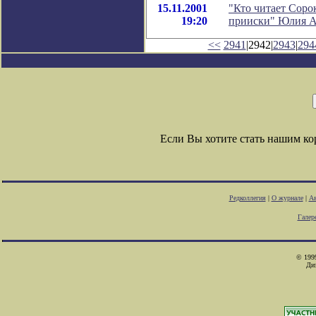
15.11.2001
"Кто читает Соро
19:20
прииски" Юлия А
<<
2941
|2942|
2943
|
294
Если Вы хотите стать нашим к
Редколлегия
|
О журнале
|
Ав
Галер
© 1999
Ди