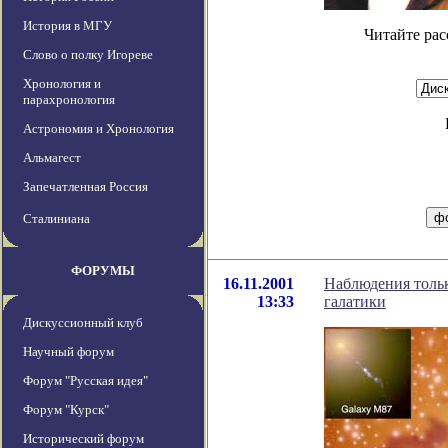
История в МГУ
Читайте рас
Слово о полку Игореве
Хронология и
парахронология
Астрономия и Хронология
Альмагест
Запечатленная Россия
Сталиниана
ФОРУМЫ
16.11.2001
Наблюдения тольк
13:33
галатики
Дискуссионный клуб
Научный форум
Форум "Русская идея"
Форум "Курск"
Исторический форум