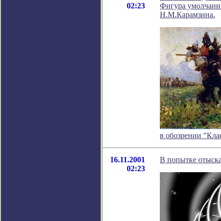
02:23
Фигура умолчания
Н.М.Карамзина.
в обозрении "Кла
16.11.2001
В попытке отыск
02:23