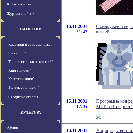
Книжная лавка
Журнальный зал
16.11.2001
Обнаружен ген, 
ОБОЗРЕНИЯ
21:47
костей
"Классики и современники"
"Слово о..."
"Тайная история творений"
"Книга писем"
"Кошачий ящик"
"Золотые прииски"
"Сердитые стрелы"
16.11.2001
Программа конфе
17:05
МГУ в Интернет"
КУЛЬТУРА
Афиша
16.11.2001
У природы есть и