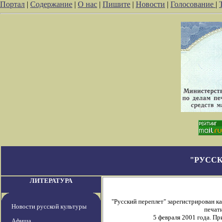
Портал
|
Содержание
|
О нас
|
Пишите
|
Новости
|
Голосование
|
"РУССК
ЛИТЕРАТУРА
"Русский переплет" зарегистрирован 
Новости русской культуры
печати
5 февраля 2001 года. П
Афиша