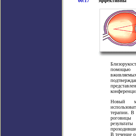
00:17
эффективны
Близоруко
помощью 
вживляем
подтвержда
представле
конференци
Новый ме
использова
терапии. В
роговицы 
результа
проходивши
В течение о