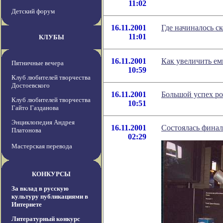
11:02
Детский форум
16.11.2001
Где начиналось с
11:01
КЛУБЫ
16.11.2001
Как увеличить ем
Пятничные вечера
10:59
Клуб любителей творчества
Достоевского
16.11.2001
Большой успех р
Клуб любителей творчества
10:51
Гайто Газданова
Энциклопедия Андрея
16.11.2001
Состоялась фина
Платонова
02:29
Мастерская перевода
КОНКУРСЫ
За вклад в русскую
культуру публикациями в
Интернете
Литературный конкурс