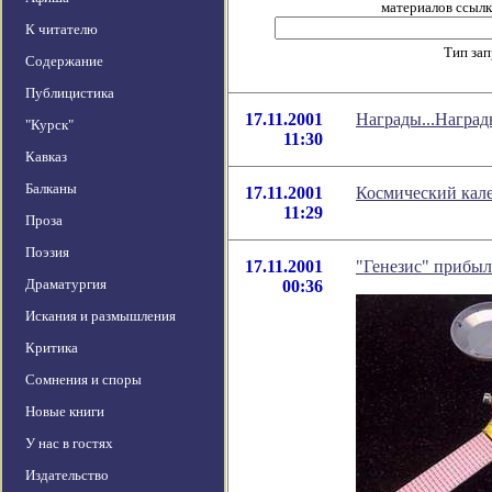
материалов ссылка
К читателю
Тип за
Содержание
Публицистика
17.11.2001
Награды...Награды
"Курск"
11:30
Кавказ
Балканы
17.11.2001
Космический кале
11:29
Проза
Поэзия
17.11.2001
"Генезис" прибыл
Драматургия
00:36
Искания и размышления
Критика
Сомнения и споры
Новые книги
У нас в гостях
Издательство