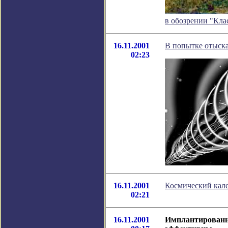
в обозрении "Кла
16.11.2001
В попытке отыск
02:23
16.11.2001
Космический кале
02:21
16.11.2001
Имплантирова