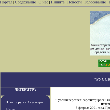
Портал
|
Содержание
|
О нас
|
Пишите
|
Новости
|
Голосование
|
"РУССК
ЛИТЕРАТУРА
"Русский переплет" зарегистрирован 
Новости русской культуры
печати
5 февраля 2001 года. П
Афиша