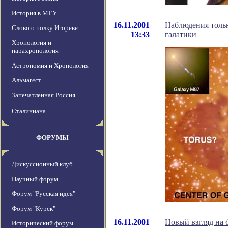
История в МГУ
16.11.2001
Наблюдения тольк
Слово о полку Игореве
13:33
галатики
Хронология и
парахронология
Астрономия и Хронология
Альмагест
Запечатленная Россия
Сталиниана
ФОРУМЫ
Дискуссионный клуб
Научный форум
Форум "Русская идея"
Форум "Курск"
16.11.2001
Новый взгляд на 
Исторический форум