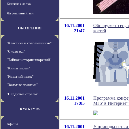
Книжная лавка
Журнальный зал
16.11.2001
Обнаружен ген, 
ОБОЗРЕНИЯ
21:47
костей
"Классики и современники"
"Слово о..."
"Тайная история творений"
"Книга писем"
"Кошачий ящик"
"Золотые прииски"
"Сердитые стрелы"
16.11.2001
Программа конфе
17:05
МГУ в Интернет"
КУЛЬТУРА
Афиша
16.11.2001
У природы есть и