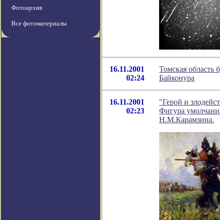
Фотоархив
Все фотоматериалы
16.11.2001
Томская область 
02:24
Байконура
16.11.2001
"Герой и злодейст
02:23
Фигура умолчания
Н.М.Карамзина.