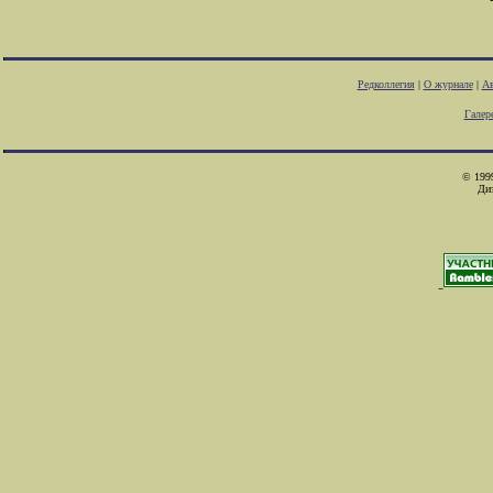
Редколлегия
|
О журнале
|
Ав
Галер
© 1999
Ди