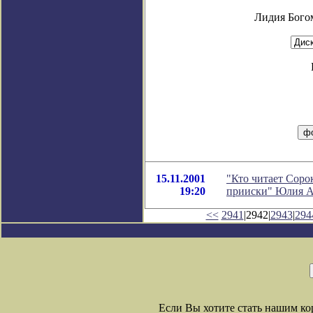
Лидия Бого
15.11.2001
"Кто читает Соро
19:20
прииски" Юлия А
<<
2941
|2942|
2943
|
294
Если Вы хотите стать нашим к