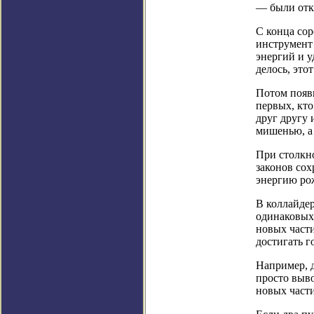
— были отк
С конца со
инструмент 
энергий и у
делось, это
Потом появ
первых, кто
друг другу 
мишенью, а 
При столкн
законов сох
энергию ро
В коллайде
одинаковых 
новых части
достигать г
Например, д
просто выв
новых части