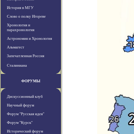
История в МГУ
Слово о полку Игореве
Хронология и
парахронология
Астрономия и Хронология
Альмагест
Запечатленная Россия
Сталиниана
ФОРУМЫ
Дискуссионный клуб
Научный форум
Форум "Русская идея"
Форум "Курск"
Исторический форум