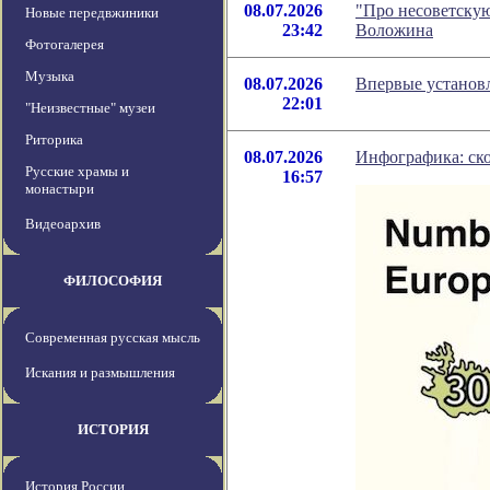
08.07.2026
"Про несоветскую
Новые передвжиники
23:42
Воложина
Фотогалерея
Музыка
08.07.2026
Впервые установл
22:01
"Неизвестные" музеи
Риторика
08.07.2026
Инфографика: ско
Русские храмы и
16:57
монастыри
Видеоархив
ФИЛОСОФИЯ
Современная русская мысль
Искания и размышления
ИСТОРИЯ
История России