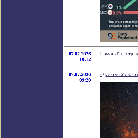
07.07.2026
Научный центр на
10:12
07.07.2026
«Джеймс Уэбб» сн
09:20