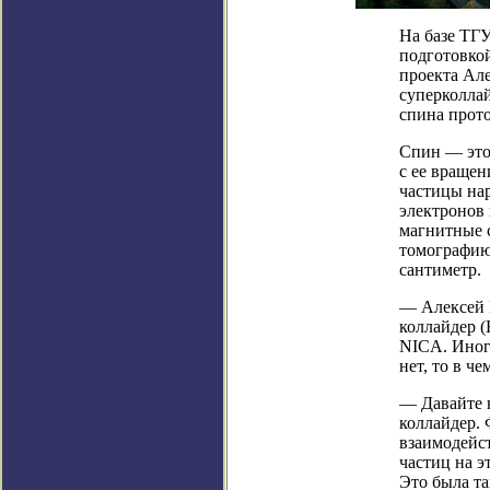
На базе ТГ
подготовкой
проекта Але
суперколлай
спина прото
Спин — это
с ее вращен
частицы нар
электронов 
магнитные 
томографию
сантиметр.
— Алексей 
коллайдер (
NICA. Иног
нет, то в ч
— Давайте н
коллайдер. 
взаимодейст
частиц на э
Это была т