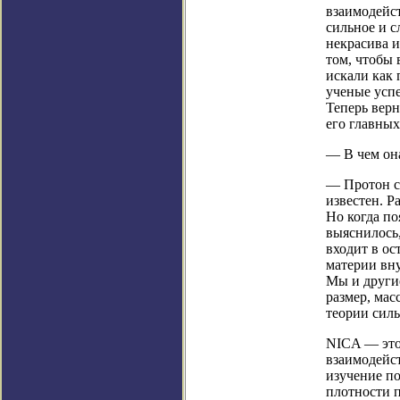
взаимодейс
сильное и с
некрасива и
том, чтобы 
искали как
ученые успе
Теперь верн
его главных
— В чем он
— Протон с
известен. Р
Но когда по
выяснилось,
входит в о
материи вну
Мы и другие
размер, мас
теории силь
NICA — это
взаимодейст
изучение п
плотности п