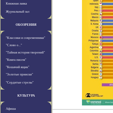
Книжная лавка
Журнальный зал
ОБОЗРЕНИЯ
"Классики и современники"
"Слово о..."
"Тайная история творений"
"Книга писем"
"Кошачий ящик"
"Золотые прииски"
"Сердитые стрелы"
КУЛЬТУРА
Афиша