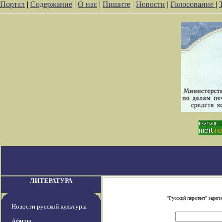
Портал
|
Содержание
|
О нас
|
Пишите
|
Новости
|
Голосование
|
ЛИТЕРАТУРА
"Русский переплет" заре
Новости русской культуры
Афиша