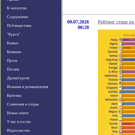
К читателю
Содержание
09.07.2026
Рейтинг стран по
Публицистика
08:28
"Курск"
Кавказ
Балканы
Проза
Поэзия
Драматургия
Искания и размышления
Критика
Сомнения и споры
Новые книги
У нас в гостях
Издательство