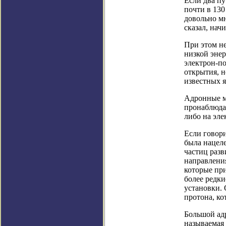
Если два пу
почти в 130
довольно мн
сказал, нач
При этом не
низкой энер
электрон-п
открытия, 
известных 
Адронные м
пронаблюдат
либо на эл
Если говори
была нацеле
частиц разв
направления
которые при
более редки
установки. 
протона, к
Большой адр
называемая