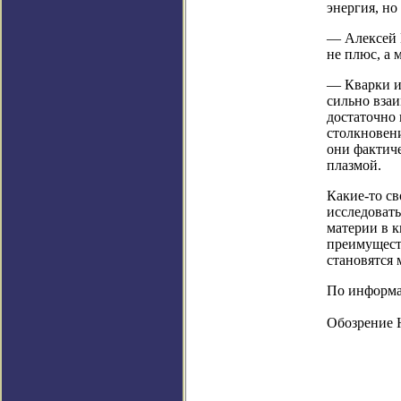
энергия, но
— Алексей В
не плюс, а 
— Кварки и
сильно вза
достаточно 
столкновени
они фактич
плазмой.
Какие-то св
исследоват
материи в 
преимущест
становятся 
По информаци
Обозрение 