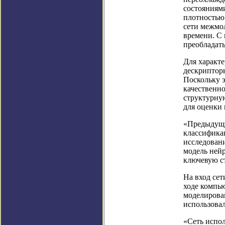
состояниям
плотностью
сети межмо
времени. С
преобладат
Для характ
дескрипторы
Поскольку 
качественн
структурну
для оценки 
«Предыдущи
классифика
исследован
модель нейр
ключевую с
На вход се
ходе компь
моделирован
использовал
«Сеть испол