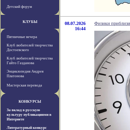
Детский форум
КЛУБЫ
08.07.2026
Физики приблизи
16:44
Пятничные вечера
Клуб любителей творчества
Достоевского
Клуб любителей творчества
Гайто Газданова
Энциклопедия Андрея
Платонова
Мастерская перевода
КОНКУРСЫ
За вклад в русскую
культуру публикациями в
Интернете
Литературный конкурс