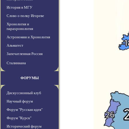
История в МГУ
Слово о полку Игореве
Хронология и
парахронология
Астрономия и Хронология
Альмагест
Запечатленная Россия
Сталиниана
ФОРУМЫ
Дискуссионный клуб
Научный форум
Форум "Русская идея"
Форум "Курск"
Исторический форум