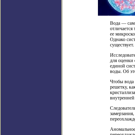
Вода — сама
отличается 
ее микроско
Однако сис
существует.
Исследоват
для оценки 
единой сис
воды. Об э
Чтобы вода
решетку, ка
кристаллиза
внутренней
Следователь
замерзания,
переохлажд
Аномальное
переохлажд