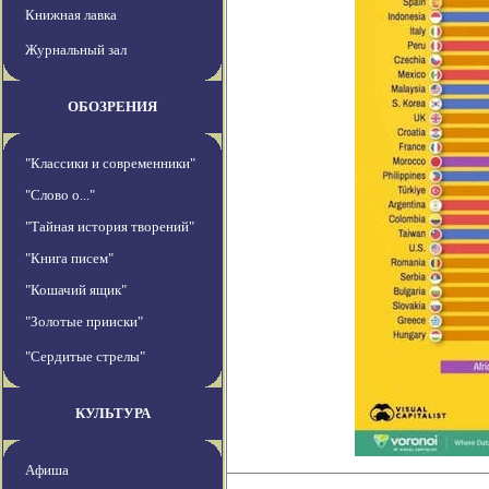
Книжная лавка
Журнальный зал
ОБОЗРЕНИЯ
"Классики и современники"
"Слово о..."
"Тайная история творений"
"Книга писем"
"Кошачий ящик"
"Золотые прииски"
"Сердитые стрелы"
КУЛЬТУРА
Афиша