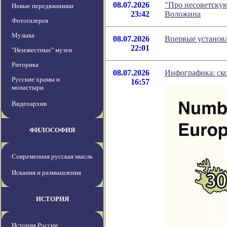
08.07.2026
"Про несоветскую
Новые передвжиники
23:42
Воложина
Фотогалерея
Музыка
08.07.2026
Впервые установл
22:01
"Неизвестные" музеи
Риторика
08.07.2026
Инфографика: ско
Русские храмы и
16:57
монастыри
Видеоархив
ФИЛОСОФИЯ
Современная русская мысль
Искания и размышления
ИСТОРИЯ
История России