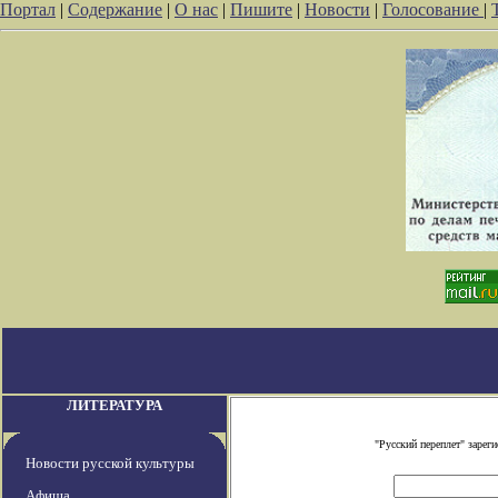
Портал
|
Содержание
|
О нас
|
Пишите
|
Новости
|
Голосование
|
ЛИТЕРАТУРА
"Русский переплет" заре
Новости русской культуры
Афиша