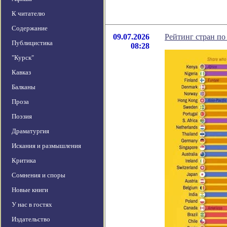
К читателю
Содержание
09.07.2026
Рейтинг стран по
Публицистика
08:28
"Курск"
Кавказ
Балканы
Проза
Поэзия
Драматургия
Искания и размышления
Критика
Сомнения и споры
Новые книги
У нас в гостях
Издательство