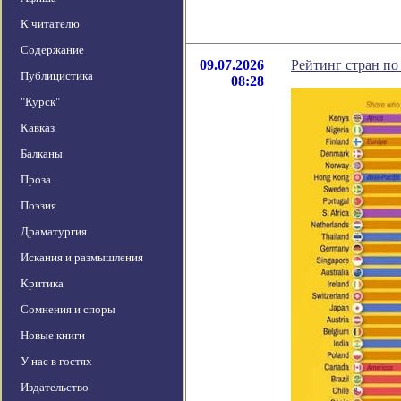
К читателю
Содержание
09.07.2026
Рейтинг стран по
Публицистика
08:28
"Курск"
Кавказ
Балканы
Проза
Поэзия
Драматургия
Искания и размышления
Критика
Сомнения и споры
Новые книги
У нас в гостях
Издательство