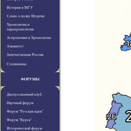
История в МГУ
Слово о полку Игореве
Хронология и
парахронология
Астрономия и Хронология
Альмагест
Запечатленная Россия
Сталиниана
ФОРУМЫ
Дискуссионный клуб
Научный форум
Форум "Русская идея"
Форум "Курск"
Исторический форум