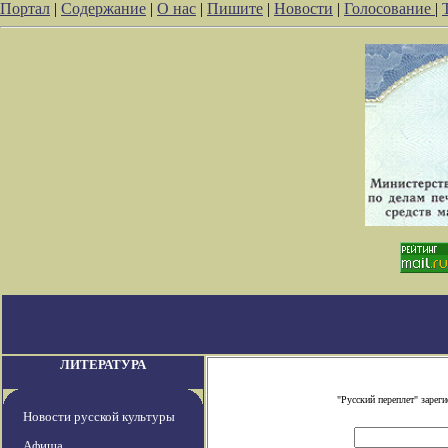
Портал
|
Содержание
|
О нас
|
Пишите
|
Новости
|
Голосование
|
ЛИТЕРАТУРА
"Русский переплет" заре
Новости русской культуры
Афиша