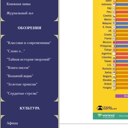
Книжная лавка
Журнальный зал
ОБОЗРЕНИЯ
"Классики и современники"
"Слово о..."
"Тайная история творений"
"Книга писем"
"Кошачий ящик"
"Золотые прииски"
"Сердитые стрелы"
КУЛЬТУРА
Афиша