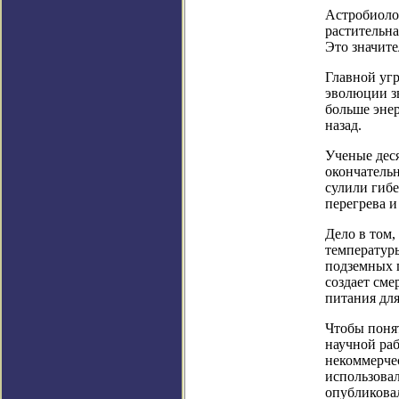
Астробиоло
растительна
Это значит
Главной угр
эволюции зв
больше энер
назад.
Ученые деся
окончательн
сулили гибе
перегрева и
Дело в том
температуры
подземных г
создает сме
питания для
Чтобы понят
научной раб
некоммерче
использовал
опубликовал