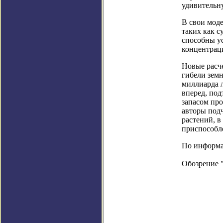
удивительн
В свои мод
таких как с
способны у
концентраци
Новые расч
гибели земн
миллиарда л
вперед, по
запасом про
авторы под
растений, в
приспособл
По информаци
Обозрение 