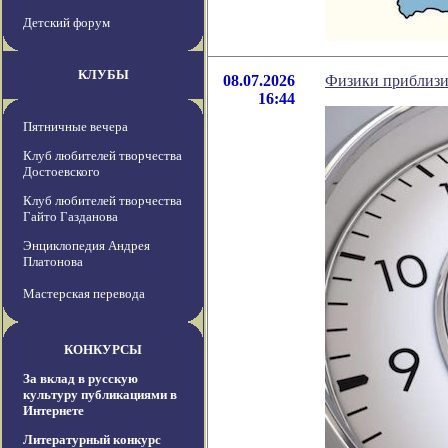
Детский форум
КЛУБЫ
08.07.2026
Физики приблизи
16:44
Пятничные вечера
Клуб любителей творчества
Достоевского
Клуб любителей творчества
Гайто Газданова
Энциклопедия Андрея
Платонова
Мастерская перевода
КОНКУРСЫ
За вклад в русскую
культуру публикациями в
Интернете
Литературный конкурс