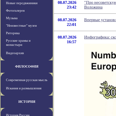
08.07.2026
"Про несоветскую
Новые передвжиники
23:42
Воложина
Фотогалерея
Музыка
08.07.2026
Впервые установл
22:01
"Неизвестные" музеи
Риторика
08.07.2026
Инфографика: ско
Русские храмы и
16:57
монастыри
Видеоархив
ФИЛОСОФИЯ
Современная русская мысль
Искания и размышления
ИСТОРИЯ
История России