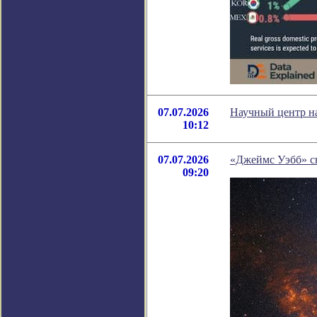
07.07.2026
Научный центр на
10:12
07.07.2026
«Джеймс Уэбб» сн
09:20