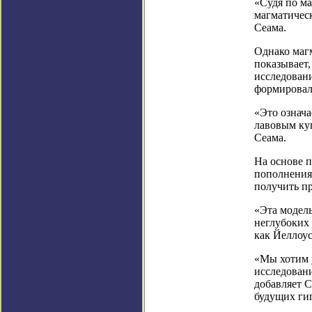
«Судя по ма
магматическ
Сеама.
Однако магм
показывает,
исследовани
формировал
«Это означа
лавовым куп
Сеама.
На основе 
пополнения 
получить пр
«Эта модел
неглубоких
как Йеллоус
«Мы хотим 
исследован
добавляет 
будущих ги