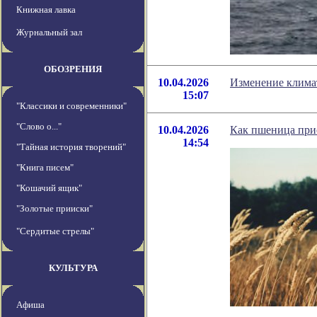
Книжная лавка
Журнальный зал
ОБОЗРЕНИЯ
10.04.2026
Изменение климат
15:07
"Классики и современники"
"Слово о..."
10.04.2026
Как пшеница прио
14:54
"Тайная история творений"
"Книга писем"
"Кошачий ящик"
"Золотые прииски"
"Сердитые стрелы"
КУЛЬТУРА
Афиша