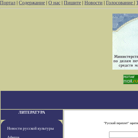
Портал
|
Содержание
|
О нас
|
Пишите
|
Новости
|
Голосование
|
ЛИТЕРАТУРА
"Русский переплет" заре
Новости русской культуры
Афиша