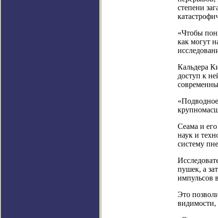
степени заг
катастрофи
«Чтобы поня
как могут 
исследован
Кальдера Ки
доступ к не
современны
«Подводное
крупномасш
Сеама и его
наук и техн
систему пн
Исследоват
пушек, а за
импульсов в
Это позвол
видимости,