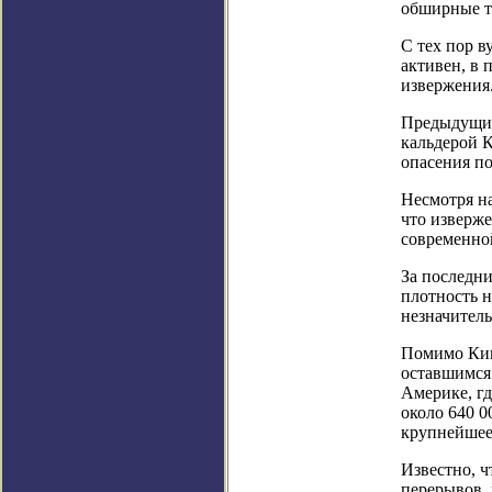
обширные т
С тех пор в
активен, в 
извержения
Предыдущие
кальдерой 
опасения п
Несмотря на
что изверж
современной
За последн
плотность н
незначитель
Помимо Кик
оставшимся
Америке, г
около 640 0
крупнейшее
Известно, 
перерывов, 