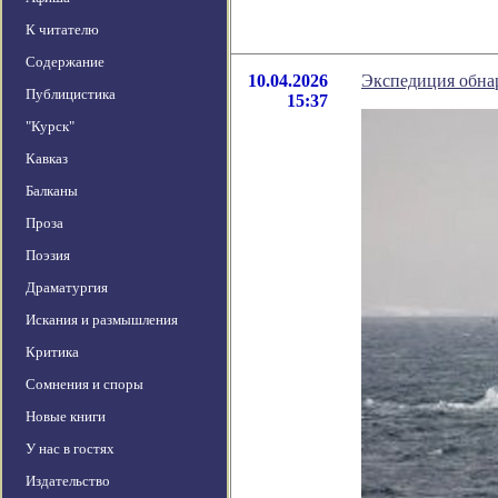
К читателю
Содержание
10.04.2026
Экспедиция обнар
Публицистика
15:37
"Курск"
Кавказ
Балканы
Проза
Поэзия
Драматургия
Искания и размышления
Критика
Сомнения и споры
Новые книги
У нас в гостях
Издательство