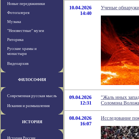
Новые передвжиники
10.04.2026
Ученые обнаружи
Фотогалерея
14:40
Музыка
"Неизвестные" музеи
Риторика
Русские храмы и
монастыри
Видеоархив
ФИЛОСОФИЯ
Современная русская мысль
09.04.2026
"Жаль иных запад
12:31
Соломона Волож
Искания и размышления
08.04.2026
Исследование пок
ИСТОРИЯ
16:07
История России