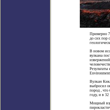
Примерно 73
до сих пор
геологическ
В новом исс
вулкана пос
извержений 
человечест
Результаты 
Environment
Вулкан Кика
выбросил о
пород , что
году, и в 3
Мощный взр
пирокластич