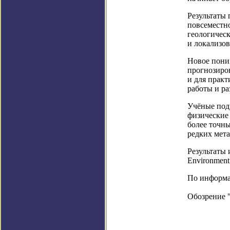
Результаты 
повсеместн
геологическ
и локализов
Новое пони
прогнозиров
и для практ
работы и р
Учёные под
физические
более точны
редких мета
Результаты 
Environment
По информаци
Обозрение 