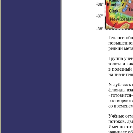
Геологи обн
повышенног
редкий мета
Группа учё
золота и ка
в полезный 
на значител
Углубляясь 
флюиды вза
«готовится»
растворяют
со временем
Учёные отм
потоков, д
Именно эти 
начинает об