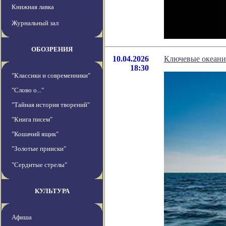
Книжная лавка
Журнальный зал
ОБОЗРЕНИЯ
10.04.2026
Ключевые океанич
18:30
"Классики и современники"
"Слово о..."
"Тайная история творений"
"Книга писем"
"Кошачий ящик"
"Золотые прииски"
"Сердитые стрелы"
КУЛЬТУРА
Афиша