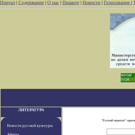
Портал
|
Содержание
|
О нас
|
Пишите
|
Новости
|
Голосование
|
ЛИТЕРАТУРА
"Русский переплет" заре
Новости русской культуры
Афиша