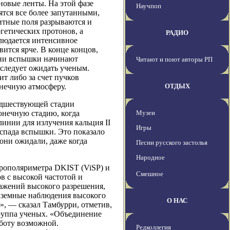
новые ленты. На этой фазе
Научпоп
ятся все более запутанными,
итные поля разрываются и
гетических протонов, а
РАДИО
блюдается интенсивное
ится ярче. В конце концов,
овни вспышки начинают
Читают и поют авторы РП
 следует ожидать ученым.
т либо за счет пучков
лнечную атмосферу.
ОТДЫХ
едшествующей стадии
онечную стадию, когда
Музеи
инии для излучения кальция II
Игры
 спада вспышки. Это показало
они ожидали, даже когда
Песни русского застолья
Народное
рополяриметра DKIST (ViSP) и
Смешное
в с высокой частотой и
ажений высокого разрешения,
аземные наблюдения высокого
О НАС
, — сказал Тамбурри, отметив,
группа ученых. «Объединение
аботу возможной.
Редколлегия