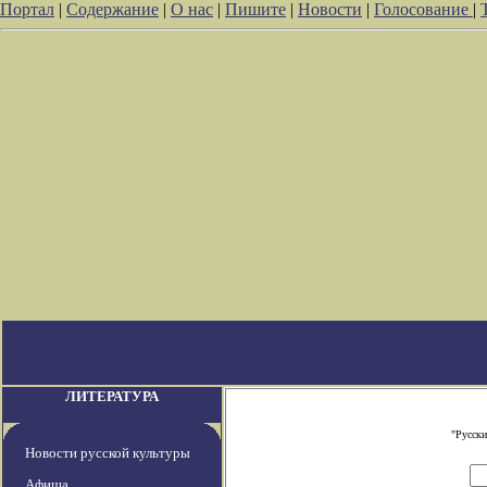
Портал
|
Содержание
|
О нас
|
Пишите
|
Новости
|
Голосование
|
ЛИТЕРАТУРА
"Русски
Новости русской культуры
Афиша