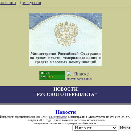
Топ-лист
|
Дискуссия
НОВОСТИ
"РУССКОГО ПЕРЕПЛЕТА"
Новости
й переплет" зарегистрирован как СМИ.
Свидетельство
о регистрации в Министерстве печати РФ: Эл. #77
5 февраля 2001 года. При полном или частичном использовании
материалов ссылка на www.pereplet.ru обязательна.