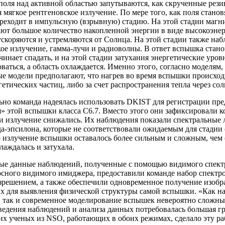
оля над активной областью запутываются, как скрученные рези
 мягкое рентгеновское излучение. По мере того, как поля станов
реходит в импульсную (взрывную) стадию. На этой стадии магн
ют большое количество накопленной энергии в виде высокоэнер
скоряются и устремляются от Солнца. На этой стадии также на
ое излучение, гамма-лучи и радиоволны. В ответ вспышка станов
инает спадать, и на этой стадии затухания энергетические ур
ваться, а область охлаждается. Именно этого, согласно моделям,
 модели предполагают, что нагрев во время вспышки происходи
етических частиц, либо за счет распространения тепла через со
ьно команда надеялась использовать DKIST для регистрации пр
» этой вспышки класса C6.7. Вместо этого они зафиксировали к
и излучение снижались. Их наблюдения показали спектральные л
а-эпсилона, которые не соответствовали ожидаемым для стадии
 излучение вспышки оставалось более сильным и сложным, чем 
аждалась и затухала.
ые данные наблюдений, полученные с помощью видимого спект
сного видимого имиджера, предоставили команде набор спектро
зрешением, а также обеспечили одновременное получение изобр
х для выявления физической структуры самой вспышки. «Как н
, так и современное моделирование вспышек невероятно сложны»
оведения наблюдений и анализа данных потребовалась большая 
их ученых из NSO, работающих в обоих режимах, сделало эту р