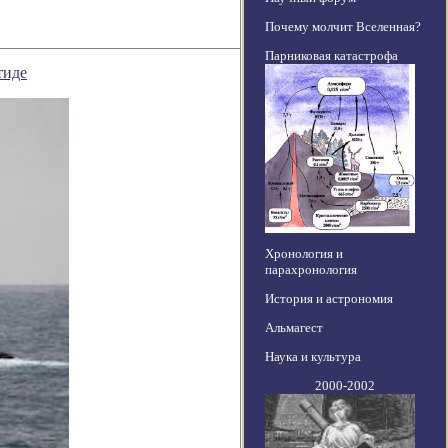
Почему молчит Вселенная?
Парниковая катастрофа
тиде
Хронология и
парахронология
История и астрономия
Альмагест
Наука и культура
2000-2002