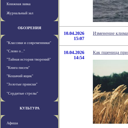
Книжная лавка
Журнальный зал
ОБОЗРЕНИЯ
10.04.2026
Изменение климат
15:07
"Классики и современники"
"Слово о..."
10.04.2026
Как пшеница прио
14:54
"Тайная история творений"
"Книга писем"
"Кошачий ящик"
"Золотые прииски"
"Сердитые стрелы"
КУЛЬТУРА
Афиша