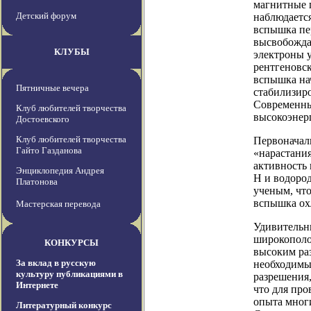
магнитные п
Детский форум
наблюдается
вспышка пе
высвобожда
КЛУБЫ
электроны у
рентгеновск
вспышка нач
Пятничные вечера
стабилизиро
Современные
Клуб любителей творчества
высокоэнерг
Достоевского
Клуб любителей творчества
Первоначал
Гайто Газданова
«нарастания
активность 
Энциклопедия Андрея
H и водород
Платонова
ученым, что
вспышка охл
Мастерская перевода
Удивительн
широкополо
КОНКУРСЫ
высоким ра
За вклад в русскую
необходимы
культуру публикациями в
разрешения
Интернете
что для пр
опыта мног
Литературный конкурс