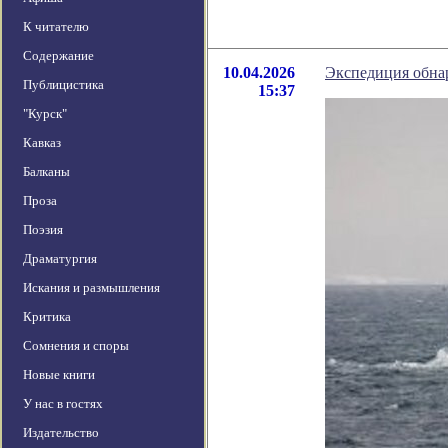
К читателю
Содержание
10.04.2026
Экспедиция обнар
Публицистика
15:37
"Курск"
Кавказ
Балканы
Проза
Поэзия
Драматургия
Искания и размышления
Критика
Сомнения и споры
Новые книги
У нас в гостях
Издательство