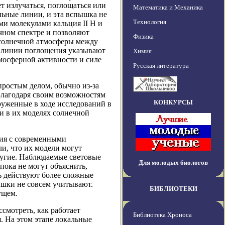
т излучаться, поглощаться или
Математика и Механика
льные линии, и эта вспышка не
Технология
ми молекулами кальция II H и
ечном спектре и позволяют
Физика
й солнечной атмосферы между
и линии поглощения указывают
Химия
мосферной активности и силе
Русская литература
ростым делом, обычно из-за
Благодаря своим возможностям
КОНКУРСЫ
руженные в ходе исследований в
ки в их моделях солнечной
ния с современными
, что их модели могут
ругие. Наблюдаемые световые
Для молодых биологов
пока не могут объяснить,
ь действуют более сложные
шки не совсем учитывают.
БИБЛИОТЕКИ
ущем.
смотреть, как работает
Библиотека Хроноса
я. На этом этапе локальные