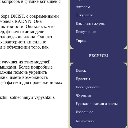
я вопросов в физике вспышек с
Авторам
О журнале
ибора DKIST, с современными
ю модель RADYN. Она
Как читать журнал
активности. Оказалось, что
ер, физические модели
Пишут о нас
одорода-эпсилона. Однако
Тираж
 характеристики сильно
л в объяснении того, как
РЕСУРСЫ
я улучшения этих моделей
пышками. Более подробные
Поиск
олжны помочь укрепить
лжны иметь возможность
Проекты
щей фазами для проверки новых
Посещаемость
Журналы
zhili-solnechnuyu-vspyshku-s-
Русские писатели и поэты
Избранное
Библиотеки