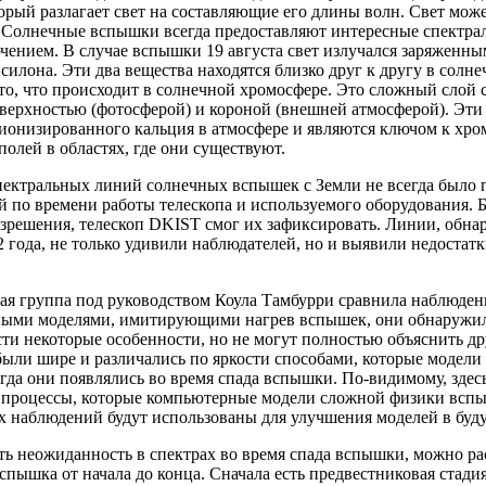
орый разлагает свет на составляющие его длины волн. Свет може
. Солнечные вспышки всегда предоставляют интересные спектра
чением. В случае вспышки 19 августа свет излучался заряженны
силона. Эти два вещества находятся близко друг к другу в солн
 то, что происходит в солнечной хромосфере. Это сложный сло
верхностью (фотосферой) и короной (внешней атмосферой). Эт
 ионизированного кальция в атмосфере и являются ключом к хро
олей в областях, где они существуют.
пектральных линий солнечных вспышек с Земли не всегда было п
й по времени работы телескопа и используемого оборудования. 
зрешения, телескоп DKIST смог их зафиксировать. Линии, обна
2 года, не только удивили наблюдателей, но и выявили недостат
ная группа под руководством Коула Тамбурри сравнила наблюде
ыми моделями, имитирующими нагрев вспышек, они обнаружили
сти некоторые особенности, но не могут полностью объяснить д
ыли шире и различались по яркости способами, которые модели 
гда они появлялись во время спада вспышки. По-видимому, здес
 процессы, которые компьютерные модели сложной физики вспы
х наблюдений будут использованы для улучшения моделей в буд
ь неожиданность в спектрах во время спада вспышки, можно рас
спышка от начала до конца. Сначала есть предвестниковая стади