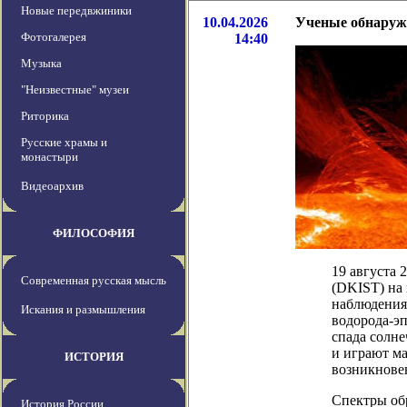
Новые передвжиники
10.04.2026
Ученые обнаруж
Фотогалерея
14:40
Музыка
"Неизвестные" музеи
Риторика
Русские храмы и
монастыри
Видеоархив
ФИЛОСОФИЯ
19 августа 
Современная русская мысль
(DKIST) на
наблюдения 
Искания и размышления
водорода-эп
спада солн
и играют м
ИСТОРИЯ
возникновен
Спектры обр
История России