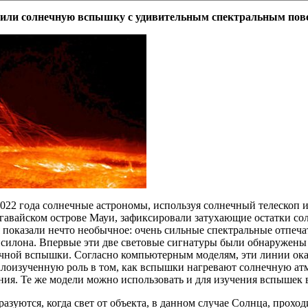
или солнечную вспышку с удивительным спектральным пов
2022 года солнечные астрономы, используя солнечный телескоп 
 гавайском острове Мауи, зафиксировали затухающие остатки со
показали нечто необычное: очень сильные спектральные отпечат
силона. Впервые эти две световые сигнатуры были обнаружены 
ечной вспышки. Согласно компьютерным моделям, эти линии оказ
алоизученную роль в том, как вспышки нагревают солнечную атм
ия. Те же модели можно использовать и для изучения вспышек в
азуются, когда свет от объекта, в данном случае Солнца, прохо