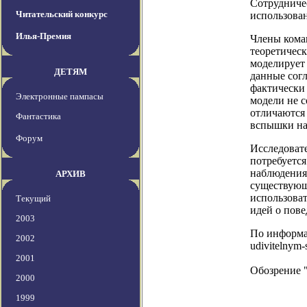
Сотрудничес
Читательский конкурс
использова
Илья-Премия
Члены кома
теоретичес
моделирует 
ДЕТЯМ
данные согл
фактически
Электронные пампасы
модели не с
отличаются 
Фантастика
вспышки на
Форум
Исследовате
потребуетс
наблюдения
АРХИВ
существующ
использова
Текущий
идей о пове
2003
По информаци
2002
udivitelnym
2001
Обозрение 
2000
1999