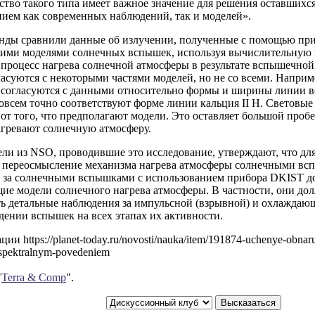
тво такого типа имеет важное значение для решения оставшихс
нием как современных наблюдений, так и моделей».
нды сравнили данные об излучении, полученные с помощью пр
кими моделями солнечных вспышек, используя вычислительну
процесс нагрева солнечной атмосферы в результате вспышечной 
асуются с некоторыми частями моделей, но не со всеми. Наприм
 согласуются с данными относительно формы и ширины линии в
овсем точно соответствуют форме линии кальция II H. Световые
от того, что предполагают модели. Это оставляет большой пробе
гревают солнечную атмосферу.
ли из NSO, проводившие это исследование, утверждают, что дл
я переосмысление механизма нагрева атмосферы солнечными вс
 за солнечными вспышками с использованием прибора DKIST д
ие модели солнечного нагрева атмосферы. В частности, они до
ть детальные наблюдения за импульсной (взрывной) и охлаждаю
дении вспышек на всех этапах их активности.
и https://planet-today.ru/novosti/nauka/item/191874-uchenye-obnaru
-spektralnym-povedeniem
"
Terra & Comp
".