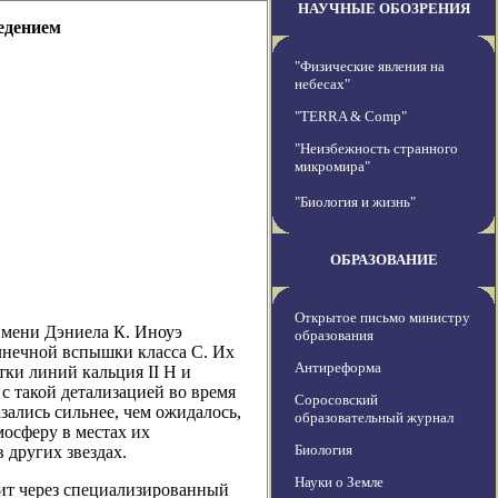
НАУЧНЫЕ ОБОЗРЕНИЯ
едением
"Физические явления на
небесах"
"TERRA & Comp"
"Неизбежность странного
микромира"
"Биология и жизнь"
ОБРАЗОВАНИЕ
Открытое письмо министру
имени Дэниела К. Иноуэ
образования
лнечной вспышки класса C. Их
Антиреформа
ки линий кальция II H и
с такой детализацией во время
Соросовский
ались сильнее, чем ожидалось,
образовательный журнал
осферу в местах их
Биология
 других звездах.
Науки о Земле
дит через специализированный