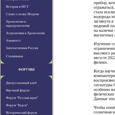
прибор, кот
История в МГУ
отражаться
стала исклю
Слово о полку Игореве
водорода-эп
заглянуть в
Хронология и
парахронология
видимой по
на наличие
Астрономия и Хронология
магнитных п
Альмагест
Изучение с
Запечатленная Россия
ограничени
высокого ра
Сталиниана
августе 202
физики.
ФОРУМЫ
Когда науч
компьютерн
воспроизве
Дискуссионный клуб
сигнатуры б
особенно ко
Научный форум
физические
Форум "Русская идея"
Данные эти
Форум "Курск"
Чтобы понят
солнечная в
Исторический форум