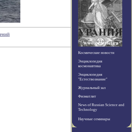
лений
Космические новости
Энциклопедия
космонавтика
Энциклопедия
"Естествознание"
Журнальный зал
Физматлит
News of Russian Science and
Technology
Научные семинары