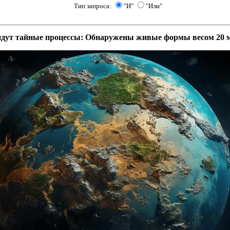
Тип запроса:
"И"
"Или"
идут тайные процессы: Обнаружены живые формы весом 20 