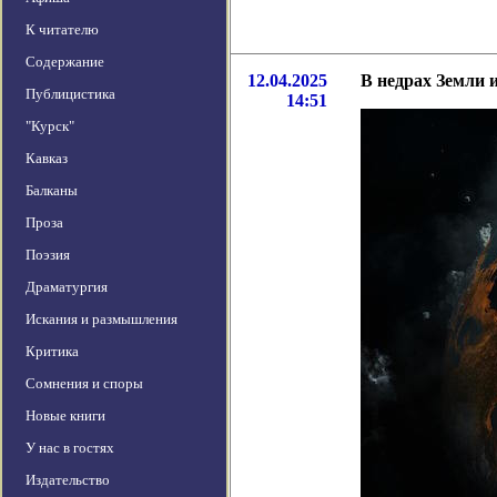
К читателю
Содержание
12.04.2025
В недрах Земли 
Публицистика
14:51
"Курск"
Кавказ
Балканы
Проза
Поэзия
Драматургия
Искания и размышления
Критика
Сомнения и споры
Новые книги
У нас в гостях
Издательство