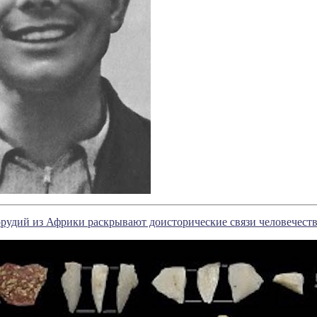
рудий из Африки раскрывают доисторические связи человечест