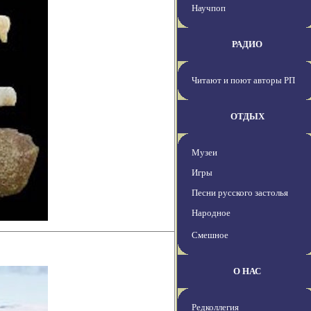
Научпоп
РАДИО
Читают и поют авторы РП
ОТДЫХ
Музеи
Игры
Песни русского застолья
Народное
Смешное
О НАС
Редколлегия