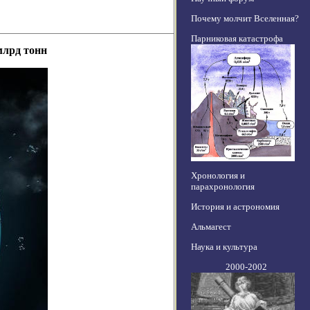
Почему молчит Вселенная?
Парниковая катастрофа
млрд тонн
Хронология и
парахронология
История и астрономия
Альмагест
Наука и культура
2000-2002