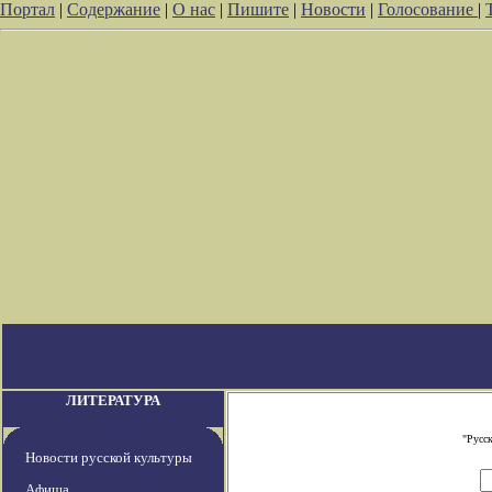
Портал
|
Содержание
|
О нас
|
Пишите
|
Новости
|
Голосование
|
ЛИТЕРАТУРА
"Русс
Новости русской культуры
Афиша