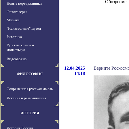
Обозрение 
Новые передвжиники
Фотогалерея
Музыка
"Неизвестные" музеи
Риторика
Русские храмы и
монастыри
Видеоархив
12.04.2025
Верните Роскоcмо
14:18
ФИЛОСОФИЯ
Современная русская мысль
Искания и размышления
ИСТОРИЯ
История России