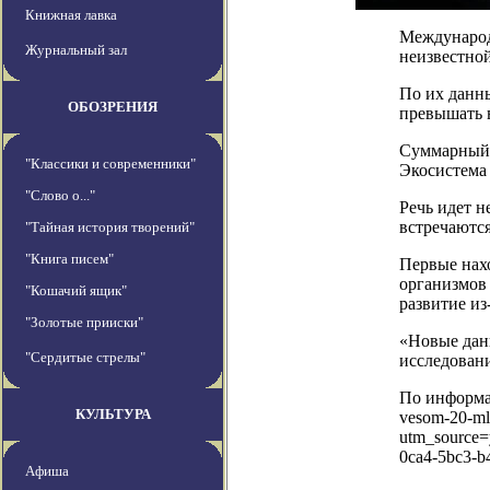
Книжная лавка
Международ
Журнальный зал
неизвестной
По их данн
ОБОЗРЕНИЯ
превышать в
Суммарный в
"Классики и современники"
Экосистема
"Слово о..."
Речь идет н
встречаются
"Тайная история творений"
"Книга писем"
Первые нахо
организмов 
"Кошачий ящик"
развитие из
"Золотые прииски"
«Новые дан
"Сердитые стрелы"
исследовани
По информаци
КУЛЬТУРА
vesom-20-ml
utm_source
0ca4-5bc3-b
Афиша