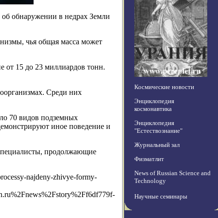
 об обнаружении в недрах Земли
низмы, чья общая масса может
 от 15 до 23 миллиардов тонн.
Космические новости
кроорганизмах. Среди них
Энциклопедия
космонавтика
оло 70 видов подземных
Энциклопедия
 демонстрируют иное поведение и
"Естествознание"
Журнальный зал
 специалисты, продолжающие
Физматлит
News of Russian Science and
rocessy-najdeny-zhivye-formy-
Technology
n.ru%2Fnews%2Fstory%2Ff6df779f-
Научные семинары