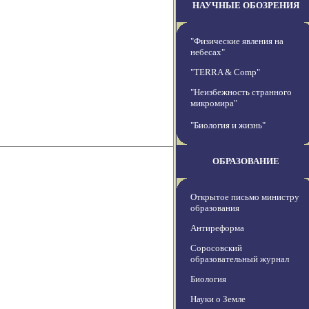
НАУЧНЫЕ ОБОЗРЕНИЯ
"Физические явления на
небесах"
"TERRA & Comp"
"Неизбежность странного
микромира"
"Биология и жизнь"
ОБРАЗОВАНИЕ
Открытое письмо министру
образования
Антиреформа
Соросовский
образовательный журнал
Биология
Науки о Земле