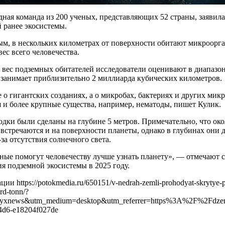
ная команда из 200 ученых, представляющих 52 страны, заявила
 ранее экосистемы.
ым, в нескольких километрах от поверхности обитают микроорга
ес всего человечества.
ес подземных обитателей исследователи оценивают в диапазоне
 занимает приблизительно 2 миллиарда кубических километров.
е о гигантских созданиях, а о микробах, бактериях и других ми
 и более крупные существа, например, нематоды, пишет Кулик.
дки были сделаны на глубине 5 метров. Примечательно, что ок
встречаются и на поверхности планеты, однако в глубинах они
-за отсутствия солнечного света.
ные помогут человечеству лучше узнать планету», — отмечают
я подземной экосистемы в 2025 году.
и https://potokmedia.ru/650151/v-nedrah-zemli-prohodyat-skrytye-p
rd-tonn/?
=yxnews&utm_medium=desktop&utm_referrer=https%3A%2F%2Fdze
4d6-e18204f027de