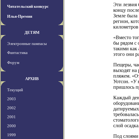
Эти лезвия 
Читательский конкурс
концу после
Земле была 
Илья-Премия
регион, ко
километров 
ДЕТЯМ
«Вместо тог
бы рядом с
Электронные пампасы
такими как 
Фантастика
этого они р
Форум
Пещеры, час
выходят на
пляжем. «О
АРХИВ
Уотсон. «У 
пришлось пр
Текущий
Каждый ден
2003
оборудовани
2002
датируемых 
требовалась
2001
стоматолог
слой осадка
2000
1999
Под слоями