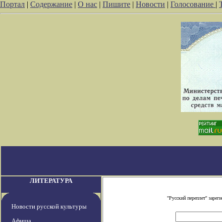
Портал
|
Содержание
|
О нас
|
Пишите
|
Новости
|
Голосование
|
ЛИТЕРАТУРА
"Русский переплет" заре
Новости русской культуры
Афиша