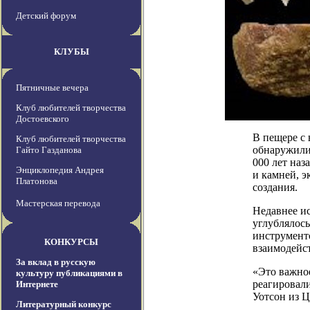
Детский форум
КЛУБЫ
Пятничные вечера
Клуб любителей творчества
Достоевского
В пещере с
Клуб любителей творчества
обнаружили
Гайто Газданова
000 лет наз
Энциклопедия Андрея
и камней, э
Платонова
создания.
Мастерская перевода
Недавнее ис
углублялось
инструмент
КОНКУРСЫ
взаимодейс
За вклад в русскую
«Это важное
культуру публикациями в
реагировал
Интернете
Уотсон из 
Литературный конкурс