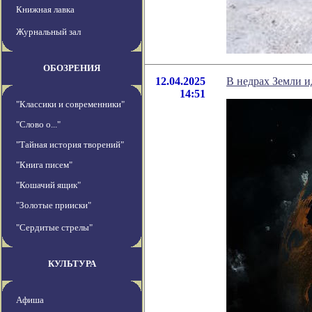
Книжная лавка
Журнальный зал
ОБОЗРЕНИЯ
12.04.2025
В недрах Земли 
14:51
"Классики и современники"
"Слово о..."
"Тайная история творений"
"Книга писем"
"Кошачий ящик"
"Золотые прииски"
"Сердитые стрелы"
КУЛЬТУРА
Афиша