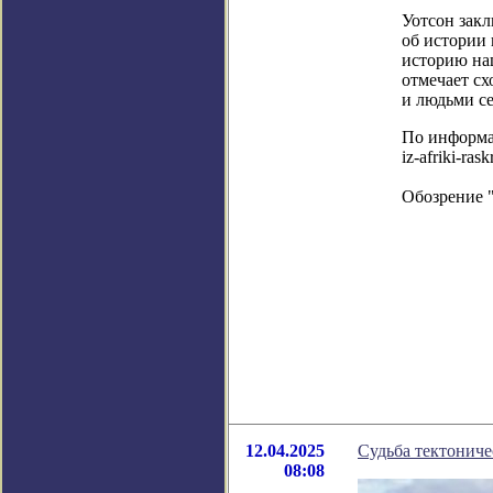
Уотсон закл
об истории 
историю на
отмечает с
и людьми с
По информаци
iz-afriki-ras
Обозрение 
12.04.2025
Судьба тектониче
08:08