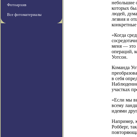
небольшие о
Фотоархив
которых был
людей, дума
Все фотоматериалы
лезвия и от
конкретные
«Когда сред
сосредотачи
меня — это 
операций, к
Уотсон.
Команда Уо
преобразова
в себя опре
Наблюдение
участках пр
«Если мы в
всему ландш
идеями друг
Например, 
Робберг, та
повторяющая