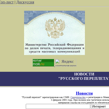
Топ-лист
|
Дискуссия
НОВОСТИ
"РУССКОГО ПЕРЕПЛЕТА
Новости
"Русский переплет" зарегистрирован как СМИ.
Свидетельство
о регистрации в Минис
5 февраля 2001 года. При полном или частичном испол
материалов ссылка на www.pereplet.ru обязательн