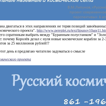
ана двигаться в этих направлениях не теряя позиций завоёванн
осмического проекта".
http://www.pereplet.ru/text/lipunov10apr11.ht
 его соратникам выбрать между "Буранным полустанком" и "З
: почему Королёв делал с нуля новые космические корабли за 2
тов за 25 миллионов рублей!?
 этот день я предлягаю читателю задуматься о смысле
смического проекта