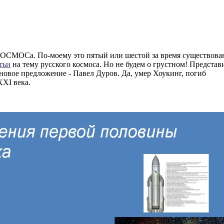
КОСМОСа. По-моему это пятый или шестой за время существова
тьи
на тему русского космоса. Но не будем о грустном! Представ
 новое предложение - Павел Дуров. Да, умер Хоукинг, погиб
XI века.