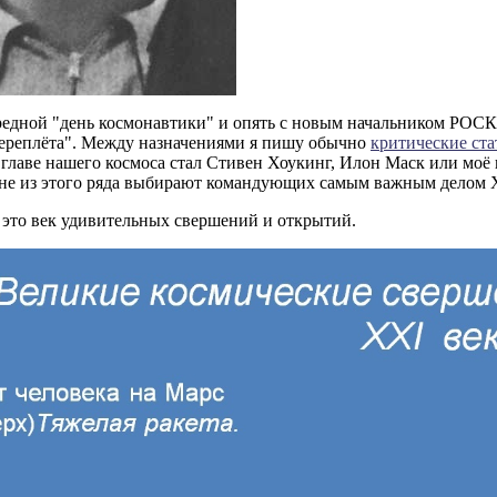
ередной "день космонавтики" и опять с новым начальником РОС
переплёта". Между назначениями я пишу обычно
критические ста
о главе нашего космоса стал Стивен Хоукинг, Илон Маск или моё
 не из этого ряда выбирают командующих самым важным делом X
- это век удивительных свершений и открытий.