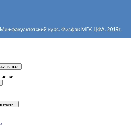
ие на:
ва