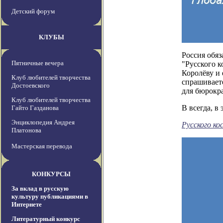
Детский форум
КЛУБЫ
Россия обяз
Пятничные вечера
"Русского к
Королёву и
Клуб любителей творчества
спрашиваете
Достоевского
для бюрокра
Клуб любителей творчества
B всегда, в
Гайто Газданова
Энциклопедия Андрея
Русского ко
Платонова
Мастерская перевода
КОНКУРСЫ
За вклад в русскую
культуру публикациями в
Интернете
Литературный конкурс