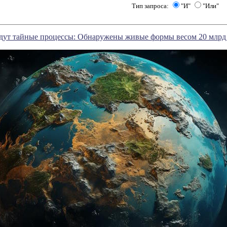
Тип запроса:
"И"
"Или"
идут тайные процессы: Обнаружены живые формы весом 20 млрд