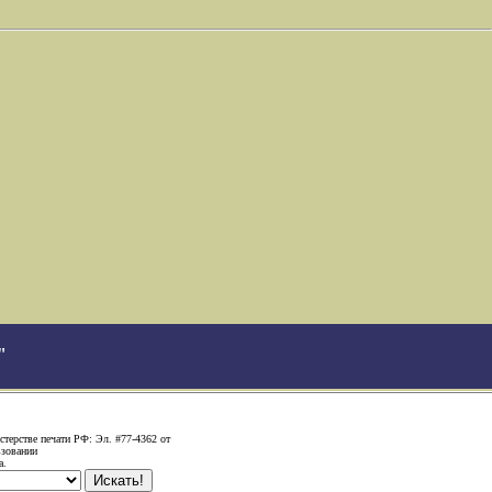
"
терстве печати РФ: Эл. #77-4362 от
ьзовании
а.