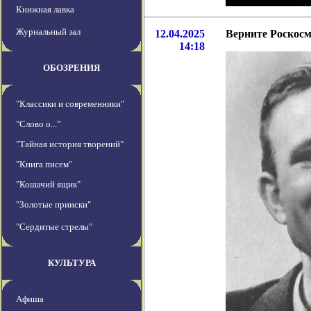
Книжная лавка
Журнальный зал
12.04.2025
Верните Роскоcм
14:18
ОБОЗРЕНИЯ
"Классики и современники"
"Слово о..."
"Тайная история творений"
"Книга писем"
"Кошачий ящик"
"Золотые прииски"
"Сердитые стрелы"
КУЛЬТУРА
Афиша