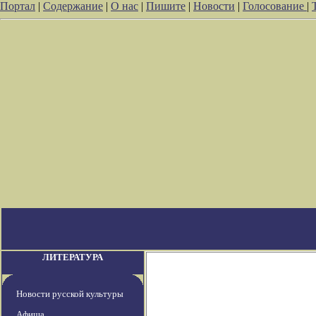
Портал
|
Содержание
|
О нас
|
Пишите
|
Новости
|
Голосование
|
ЛИТЕРАТУРА
Новости русской культуры
Афиша