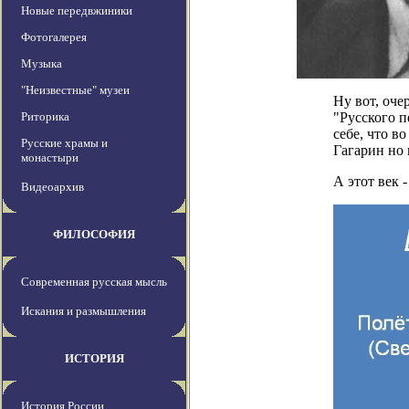
Новые передвжиники
Фотогалерея
Музыка
"Неизвестные" музеи
Ну вот, оч
Риторика
"Русского 
себе, что в
Русские храмы и
Гагарин но
монастыри
А этот век 
Видеоархив
ФИЛОСОФИЯ
Современная русская мысль
Искания и размышления
ИСТОРИЯ
История России