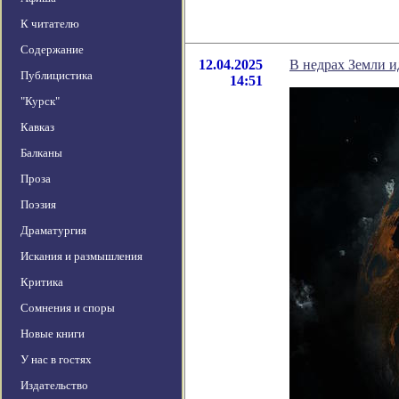
К читателю
Содержание
12.04.2025
В недрах Земли 
Публицистика
14:51
"Курск"
Кавказ
Балканы
Проза
Поэзия
Драматургия
Искания и размышления
Критика
Сомнения и споры
Новые книги
У нас в гостях
Издательство