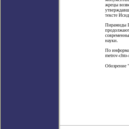
жрецы возв
утверждавше
тексте Исид
Пирамиды Г
продолжают 
современны
науки.
По информаци
metrov-chto-
Обозрение 