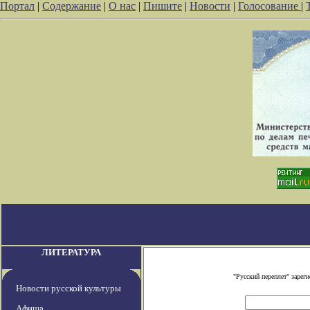
Портал
|
Содержание
|
О нас
|
Пишите
|
Новости
|
Голосование
|
ЛИТЕРАТУРА
"Русский переплет" заре
Новости русской культуры
Афиша