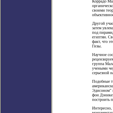
Коррадо Ма
органическо
своими тео
объективно
Другой уча
затем увле
под пирами
египтян. Св
факт, что э
Гизы.
Научное соо
рецензируе
группа Мала
учеными чер
серьезной н
Подобные т
американск
Эдисоном" 
фон Дэникен
построить 
Интересно, 
монументах