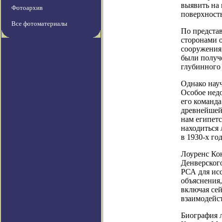
выявить на 
Фотоархив
поверхност
Все фотоматериалы
По предста
сторонами о
сооружения,
были получ
глубинного
Однако науч
Особое нед
его команд
древнейшей 
нам египетс
находиться 
в 1930-х го
Лоуренс Кон
Денверского
РСА для исс
объяснения,
включая се
взаимодейст
Биография 