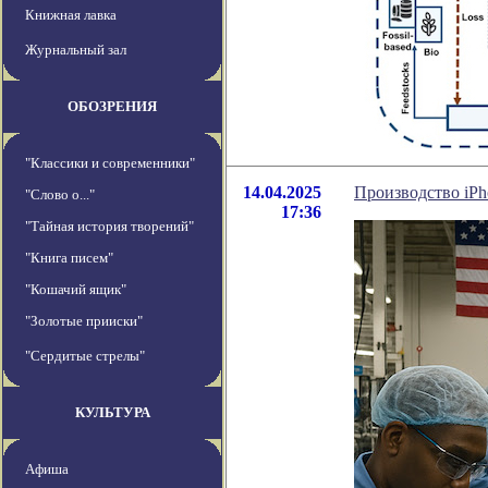
Книжная лавка
Журнальный зал
ОБОЗРЕНИЯ
"Классики и современники"
14.04.2025
Производство iP
"Слово о..."
17:36
"Тайная история творений"
"Книга писем"
"Кошачий ящик"
"Золотые прииски"
"Сердитые стрелы"
КУЛЬТУРА
Афиша