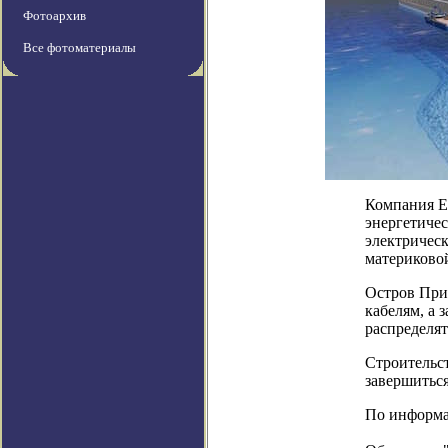
Фотоархив
Все фотоматериалы
Компания El
энергетиче
электрическ
материково
Остров При
кабелям, а 
распределят
Строительст
завершиться
По информац