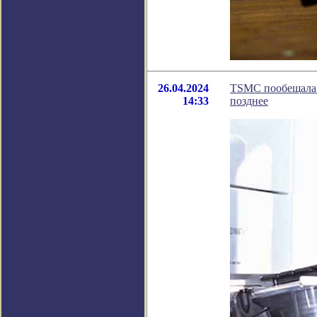
26.04.2024
TSMC пообещала о
14:33
позднее