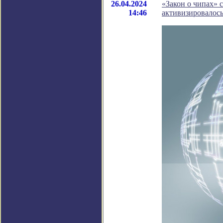
26.04.2024
«Закон о чипах» 
14:46
активизировалось