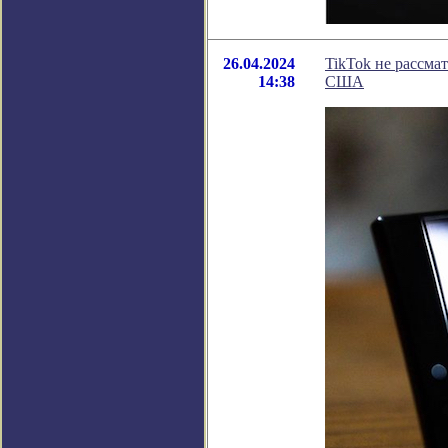
26.04.2024
TikTok не рассма
14:38
США