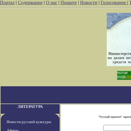
Портал
|
Содержание
|
О нас
|
Пишите
|
Новости
|
Голосование
|
ЛИТЕРАТУРА
"Русский переплет" заре
Новости русской культуры
Афиша