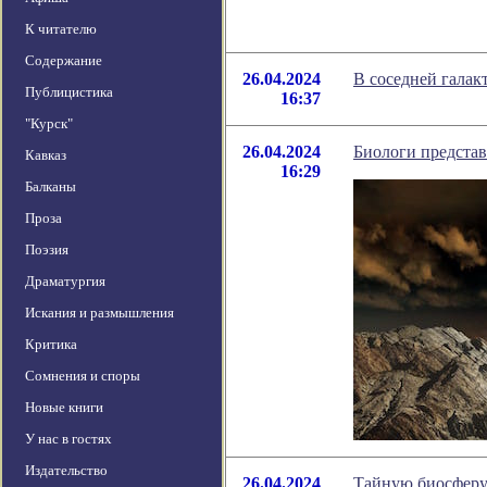
К читателю
Содержание
26.04.2024
В соседней гала
Публицистика
16:37
"Курск"
26.04.2024
Биологи предста
Кавказ
16:29
Балканы
Проза
Поэзия
Драматургия
Искания и размышления
Критика
Сомнения и споры
Новые книги
У нас в гостях
Издательство
26.04.2024
Тайную биосферу 