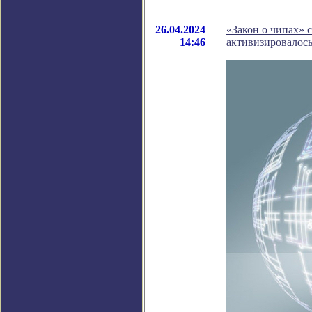
26.04.2024
«Закон о чипах» 
14:46
активизировалось