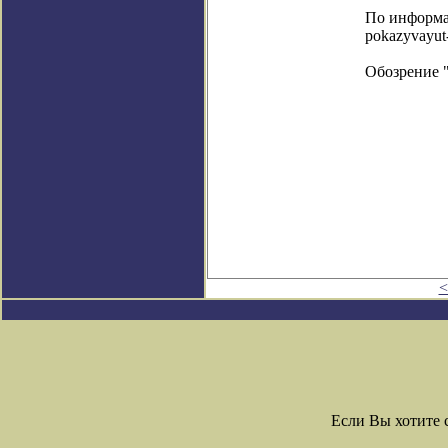
По информаци
pokazyvayut
Обозрение 
<
Если Вы хотите