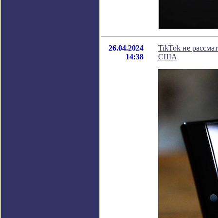
26.04.2024
TikTok не рассма
14:38
США