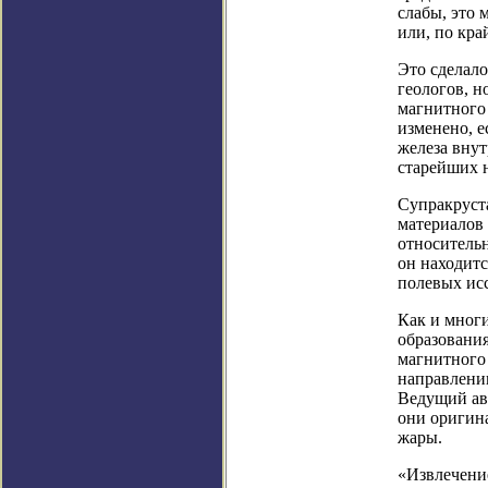
слабы, это 
или, по кра
Это сделал
геологов, н
магнитного 
изменено, е
железа внут
старейших 
Супракруст
материалов 
относительн
он находитс
полевых ис
Как и мног
образования
магнитного 
направлении
Ведущий авт
они оригина
жары.
«Извлечение