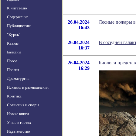
К читателю
Содержание
26.04.2024
Лесные пожары в 
Публицистика
16:43
"Курск"
26.04.2024
В соседней гала
Кавказ
16:37
Балканы
Проза
26.04.2024
Биологи предста
16:29
Поэзия
Драматургия
Искания и размышления
Критика
Сомнения и споры
Новые книги
У нас в гостях
Издательство