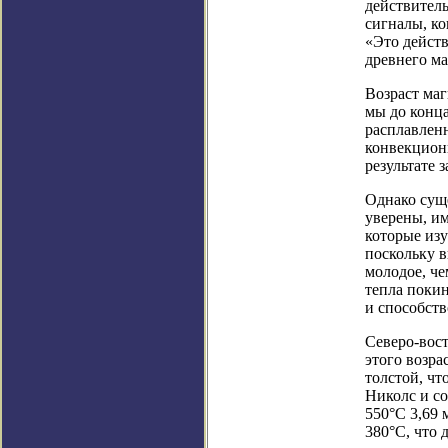
действител
сигналы, ко
«Это дейст
древнего ма
Возраст маг
мы до конца
расплавленн
конвекционн
результате 
Однако сущ
уверены, им
которые изу
поскольку в
молодое, че
тепла покин
и способств
Северо-вост
этого возра
толстой, чт
Николс и с
550°C 3,69 
380°C, что