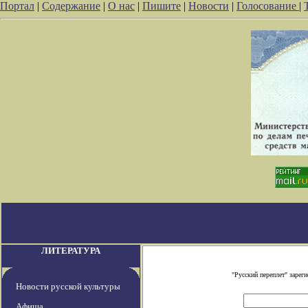
Портал
|
Содержание
|
О нас
|
Пишите
|
Новости
|
Голосование
|
ЛИТЕРАТУРА
"Русский переплет" заре
Новости русской культуры
Афиша