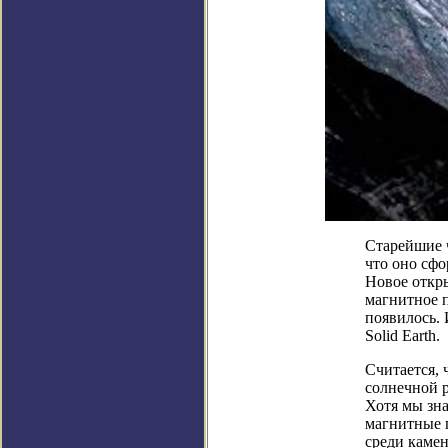
Старейшие 
что оно сфо
Новое откры
магнитное п
появилось. 
Solid Earth.
Считается,
солнечной 
Хотя мы зна
магнитные п
среди каме