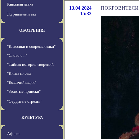
Книжная лавка
13.04.2024
ПОКРОВИТЕЛИ
15:32
Журнальный зал
ОБОЗРЕНИЯ
"Классики и современники"
"Слово о..."
"Тайная история творений"
"Книга писем"
"Кошачий ящик"
"Золотые прииски"
"Сердитые стрелы"
КУЛЬТУРА
Афиша