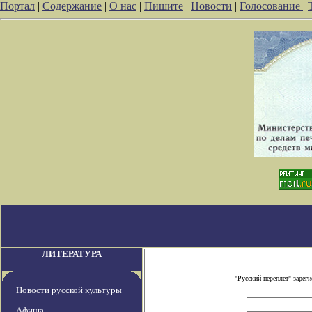
Портал
|
Содержание
|
О нас
|
Пишите
|
Новости
|
Голосование
|
ЛИТЕРАТУРА
"Русский переплет" заре
Новости русской культуры
Афиша