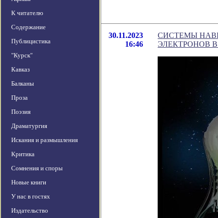
К читателю
Содержание
30.11.2023
СИСТЕМЫ НАВИ
Публицистика
16:46
ЭЛЕКТРОНОВ 
"Курск"
Кавказ
Балканы
Проза
Поэзия
Драматургия
Искания и размышления
Критика
Сомнения и споры
Новые книги
У нас в гостях
Издательство