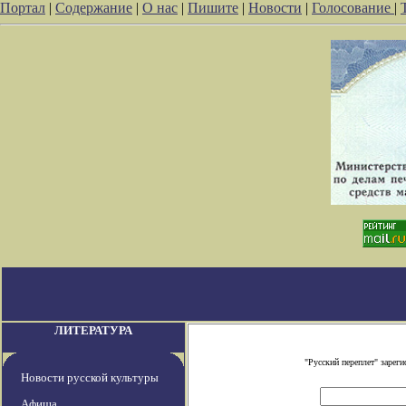
Портал
|
Содержание
|
О нас
|
Пишите
|
Новости
|
Голосование
|
ЛИТЕРАТУРА
"Русский переплет" заре
Новости русской культуры
Афиша