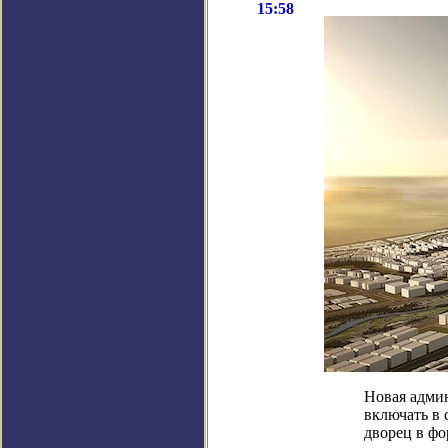
15:58
Новая админ
включать в 
дворец в фо