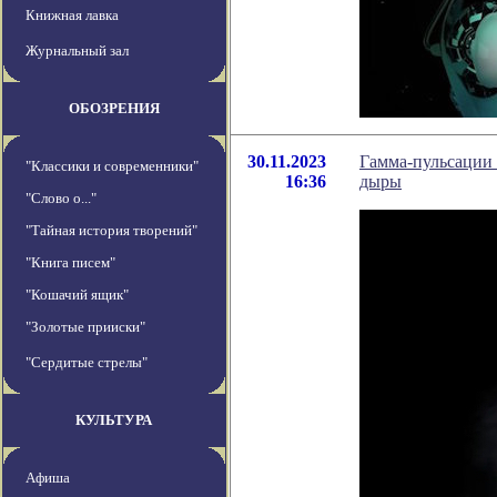
Книжная лавка
Журнальный зал
ОБОЗРЕНИЯ
30.11.2023
Гамма-пульсации
"Классики и современники"
16:36
дыры
"Слово о..."
"Тайная история творений"
"Книга писем"
"Кошачий ящик"
"Золотые прииски"
"Сердитые стрелы"
КУЛЬТУРА
Афиша