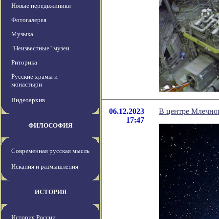
Новые передвжиники
Фотогалерея
Музыка
"Неизвестные" музеи
Риторика
Русские храмы и
монастыри
Видеоархив
06.12.2023
В центре Млечно
17:47
ФИЛОСОФИЯ
Современная русская мысль
Искания и размышления
ИСТОРИЯ
История России