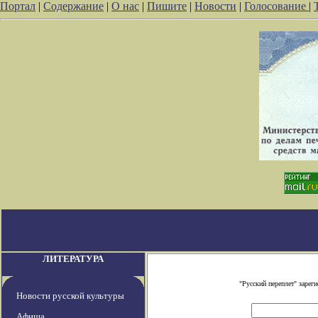
Портал
|
Содержание
|
О нас
|
Пишите
|
Новости
|
Голосование
|
ЛИТЕРАТУРА
"Русский переплет" заре
Новости русской культуры
Афиша