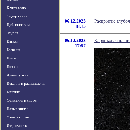
К читателю
Содержание
06.12.2023
Раскрытие глубоч
Публицистика
18:15
"Курск"
06.12.2023
Карликовая плане
Кавказ
17:57
Балканы
Проза
Поэзия
Драматургия
Искания и размышления
Критика
Сомнения и споры
Новые книги
У нас в гостях
Издательство