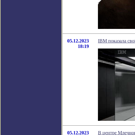
05.12.2023
IBM показала св
18:19
05.12.2023
В центре Млечно