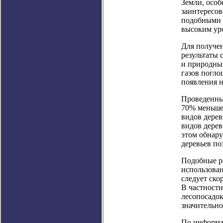
Земли, особ
заинтересов
подобными 
высоким уро
Для получе
результаты 
и природных
газов погло
появления н
Проведенный
70% меньше 
видов дерев
видов дерев
этом обнару
деревьев по
Подобные ре
использова
следует ско
В частности
лесопосадок
значительно
По информаци