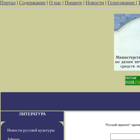
Портал
|
Содержание
|
О нас
|
Пишите
|
Новости
|
Голосование
|
ЛИТЕРАТУРА
"Русский переплет" заре
Новости русской культуры
Афиша