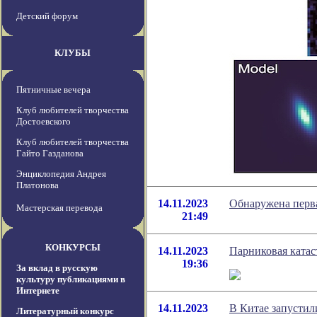
Детский форум
КЛУБЫ
Пятничные вечера
Клуб любителей творчества
Достоевского
Клуб любителей творчества
Гайто Газданова
Энциклопедия Андрея
Платонова
14.11.2023
Обнаружена перва
Мастерская перевода
21:49
КОНКУРСЫ
14.11.2023
Парниковая катаст
19:36
За вклад в русскую
культуру публикациями в
Интернете
14.11.2023
В Китае запустил
Литературный конкурс