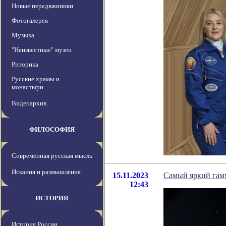
Новые передвжиники
Фотогалерея
Музыка
"Неизвестные" музеи
Риторика
Русские храмы и
монастыри
Видеоархив
ФИЛОСОФИЯ
Современная русская мысль
Искания и размышления
15.11.2023
Самый яркий гам
12:43
ИСТОРИЯ
История России