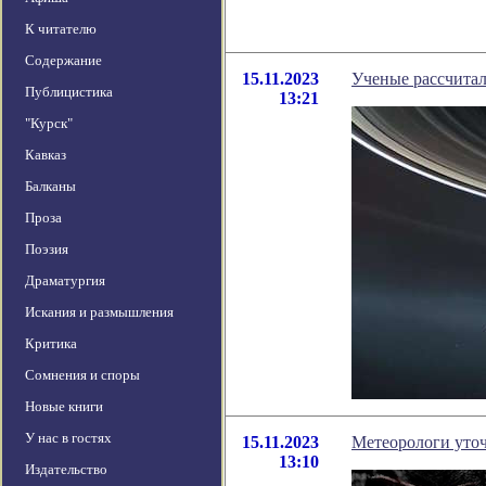
К читателю
Содержание
15.11.2023
Ученые рассчитал
Публицистика
13:21
"Курск"
Кавказ
Балканы
Проза
Поэзия
Драматургия
Искания и размышления
Критика
Сомнения и споры
Новые книги
У нас в гостях
15.11.2023
Метеорологи уточ
13:10
Издательство