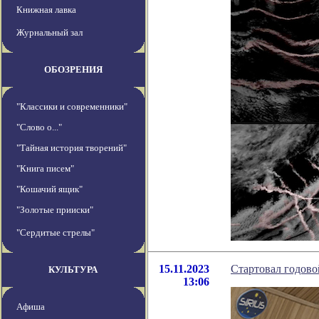
Книжная лавка
Журнальный зал
ОБОЗРЕНИЯ
"Классики и современники"
"Слово о..."
"Тайная история творений"
"Книга писем"
"Кошачий ящик"
"Золотые прииски"
"Сердитые стрелы"
15.11.2023
Стартовал годов
КУЛЬТУРА
13:06
Афиша