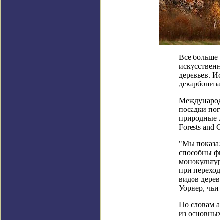
Все больше 
искусственн
деревьев. И
декарбониз
Международ
посадки пог
природные л
Forests and 
"Мы показал
способны фи
монокультур
при переход
видов дерев
Уорнер, чьи
По словам а
из основны