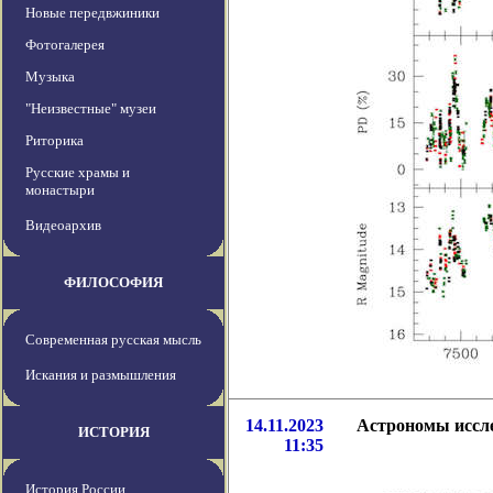
Новые передвжиники
Фотогалерея
Музыка
"Неизвестные" музеи
Риторика
Русские храмы и
монастыри
Видеоархив
ФИЛОСОФИЯ
Современная русская мысль
Искания и размышления
14.11.2023
Астрономы иссл
ИСТОРИЯ
11:35
История России