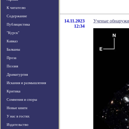
К читателю
Содержание
14.11.2023
Ученые обнаружил
Публицистика
12:34
"Курск"
Кавказ
Балканы
Проза
Поэзия
Драматургия
Искания и размышления
Критика
Сомнения и споры
Новые книги
У нас в гостях
Издательство