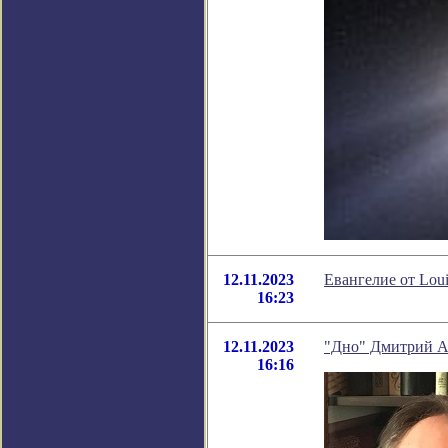
12.11.2023
Евангелие от Louis
16:23
12.11.2023
"Дно" Дмитрий 
16:16