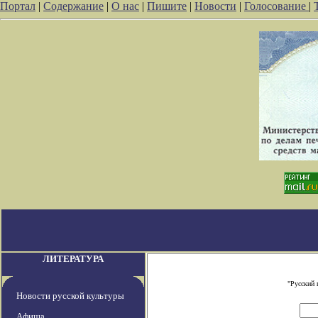
Портал
|
Содержание
|
О нас
|
Пишите
|
Новости
|
Голосование
|
ЛИТЕРАТУРА
"Русский 
Новости русской культуры
Афиша