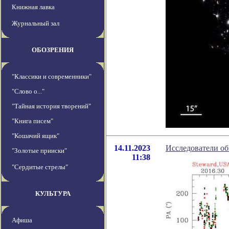
Книжная лавка
Журнальный зал
ОБОЗРЕНИЯ
"Классики и современники"
"Слово о..."
"Тайная история творений"
"Книга писем"
"Кошачий ящик"
14.11.2023
Исследователи об
"Золотые прииски"
11:38
"Сердитые стрелы"
КУЛЬТУРА
Афиша