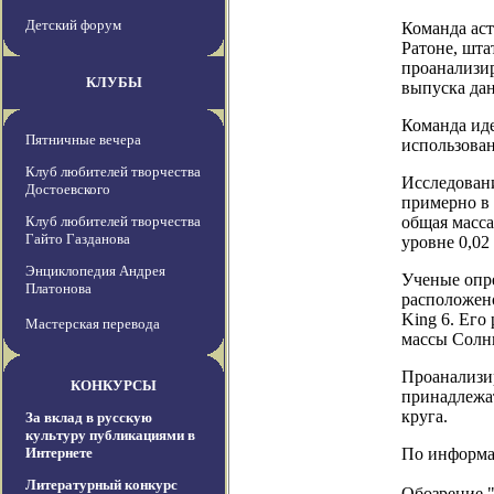
Детский форум
Команда аст
Ратоне, шта
проанализи
КЛУБЫ
выпуска да
Команда иде
Пятничные вечера
использован
Клуб любителей творчества
Исследовани
Достоевского
примерно в 
Клуб любителей творчества
общая масса
Гайто Газданова
уровне 0,02 
Энциклопедия Андрея
Ученые опре
Платонова
расположено
King 6. Его
Мастерская перевода
массы Солнц
Проанализир
КОНКУРСЫ
принадлежат
круга.
За вклад в русскую
культуру публикациями в
Интернете
По информац
Литературный конкурс
Обозрение 