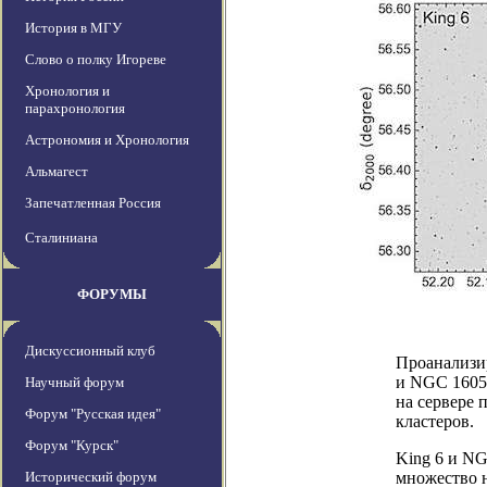
История в МГУ
Слово о полку Игореве
Хронология и
парахронология
Астрономия и Хронология
Альмагест
Запечатленная Россия
Сталиниана
ФОРУМЫ
Дискуссионный клуб
Проанализи
и NGC 1605 
Научный форум
на сервере 
Форум "Русская идея"
кластеров.
Форум "Курск"
King 6 и N
Исторический форум
множество н