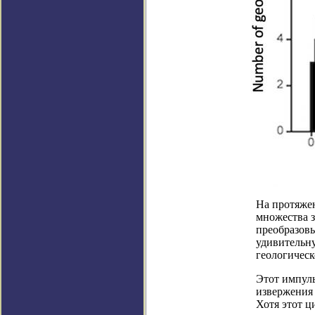
На протяже
множества 
преобразовы
удивительну
геологическ
Этот импул
извержения
Хотя этот ц