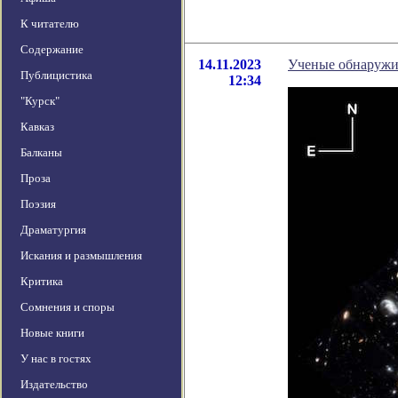
К читателю
Содержание
14.11.2023
Ученые обнаружил
Публицистика
12:34
"Курск"
Кавказ
Балканы
Проза
Поэзия
Драматургия
Искания и размышления
Критика
Сомнения и споры
Новые книги
У нас в гостях
Издательство