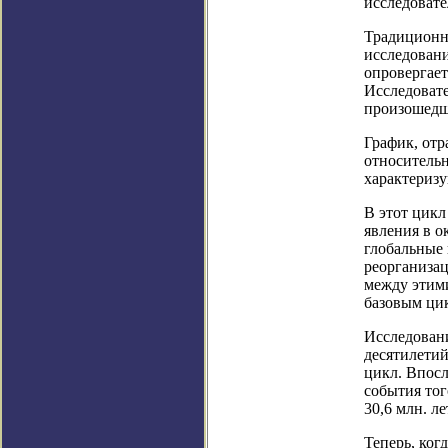
исследовате
Традиционно
исследовани
опровергает
Исследовате
произошедши
График, отр
относительн
характериз
В этот цикл
явления в о
глобальные 
реорганизац
между этими
базовым цик
Исследован
десятилетий
цикл. Впосл
события тог
30,6 млн. ле
Теперь, ког