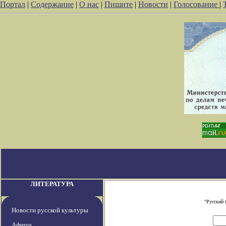
Портал
|
Содержание
|
О нас
|
Пишите
|
Новости
|
Голосование
|
ЛИТЕРАТУРА
"Русский 
Новости русской культуры
Афиша