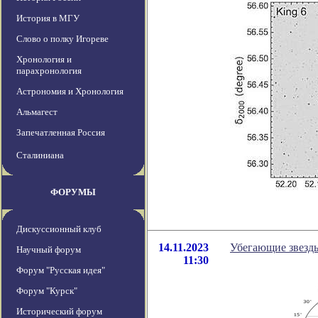
История в МГУ
Слово о полку Игореве
Хронология и
парахронология
Астрономия и Хронология
Альмагест
Запечатленная Россия
Сталиниана
ФОРУМЫ
Дискуссионный клуб
14.11.2023
Убегающие звезды
Научный форум
11:30
Форум "Русская идея"
Форум "Курск"
Исторический форум