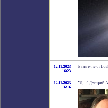
12.11.2023
Евангелие от Louis
16:23
12.11.2023
"Дно" Дмитрий 
16:16