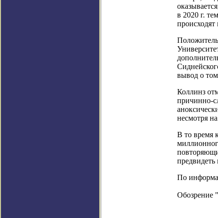
оказывается
в 2020 г. т
происходят
Положительн
Университет
дополнитель
Сиднейского
вывод о том
Коллинз отм
причинно-сл
аноксически
несмотря на
В то время 
миллионног
повторяющи
предвидеть 
По информаци
Обозрение 