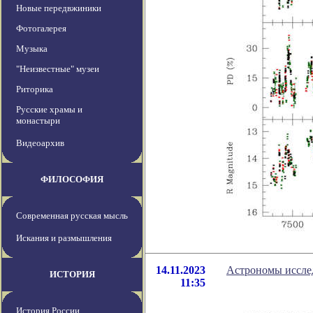
Новые передвжиники
Фотогалерея
Музыка
"Неизвестные" музеи
Риторика
Русские храмы и
монастыри
Видеоархив
ФИЛОСОФИЯ
Современная русская мысль
Искания и размышления
14.11.2023
Астрономы иссле
ИСТОРИЯ
11:35
История России