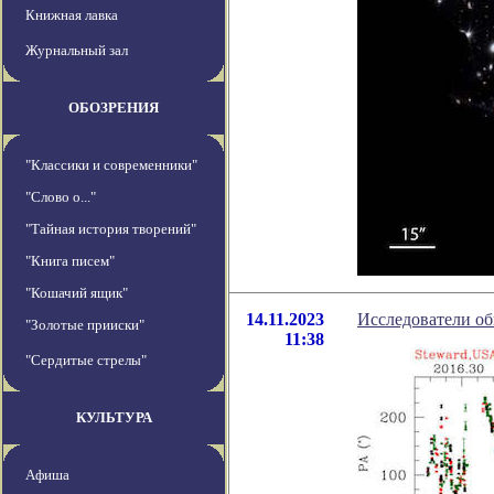
Книжная лавка
Журнальный зал
ОБОЗРЕНИЯ
"Классики и современники"
"Слово о..."
"Тайная история творений"
"Книга писем"
"Кошачий ящик"
14.11.2023
Исследователи об
"Золотые прииски"
11:38
"Сердитые стрелы"
КУЛЬТУРА
Афиша