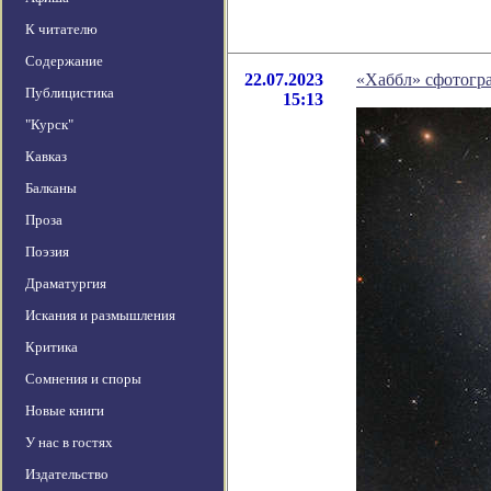
К читателю
Содержание
22.07.2023
«Хаббл» сфотогр
Публицистика
15:13
"Курск"
Кавказ
Балканы
Проза
Поэзия
Драматургия
Искания и размышления
Критика
Сомнения и споры
Новые книги
У нас в гостях
Издательство