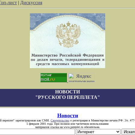
Топ-лист
|
Дискуссия
НОВОСТИ
"РУССКОГО ПЕРЕПЛЕТА"
Новости
й переплет" зарегистрирован как СМИ.
Свидетельство
о регистрации в Министерстве печати РФ: Эл. #77
5 февраля 2001 года. При полном или частичном использовании
материалов ссылка на www.pereplet.ru обязательна.