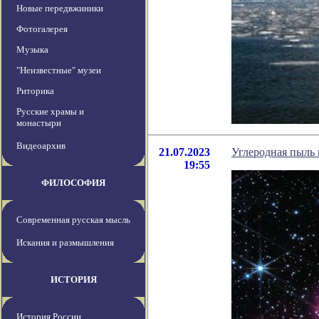
Новые передвжиники
Фотогалерея
Музыка
"Неизвестные" музеи
Риторика
Русские храмы и
монастыри
Видеоархив
21.07.2023
Углеродная пыль 
19:55
ФИЛОСОФИЯ
Современная русская мысль
Искания и размышления
ИСТОРИЯ
История России