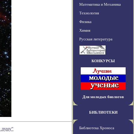
Математика и Механика
Технология
Физика
Химия
Русская литература
КОНКУРСЫ
Для молодых биологов
БИБЛИОТЕКИ
Библиотека Хроноса
ю луну"