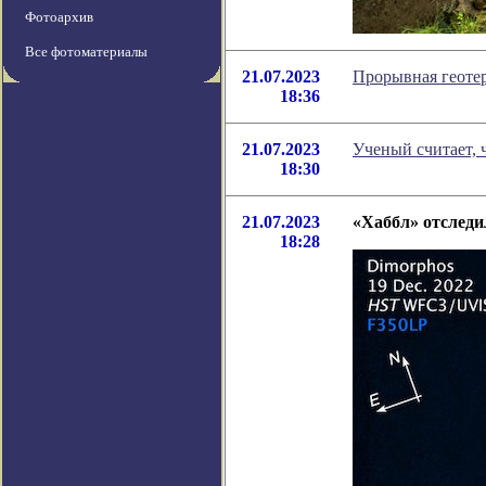
Фотоархив
Все фотоматериалы
21.07.2023
Прорывная геотер
18:36
21.07.2023
Ученый считает, 
18:30
21.07.2023
«Хаббл» отследи
18:28