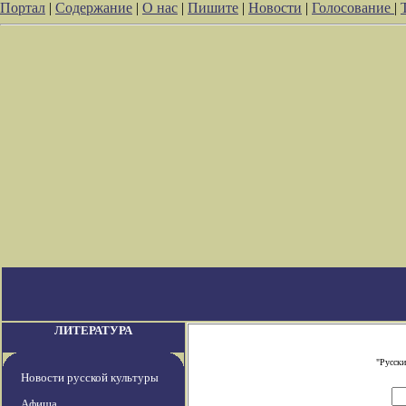
Портал
|
Содержание
|
О нас
|
Пишите
|
Новости
|
Голосование
|
ЛИТЕРАТУРА
"Русски
Новости русской культуры
Афиша