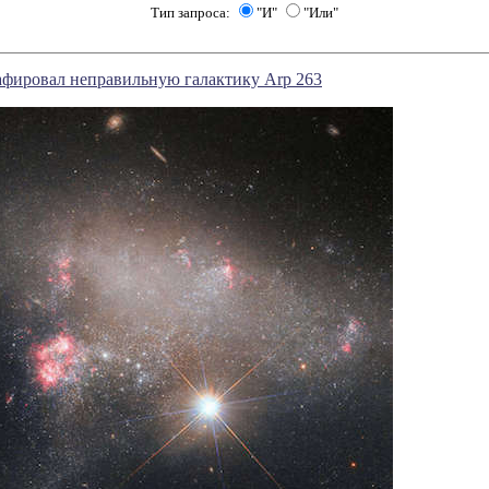
Тип запроса:
"И"
"Или"
афировал неправильную галактику Arp 263