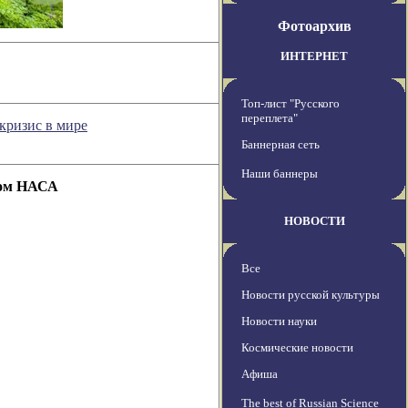
Фотоархив
ИНТЕРНЕТ
Топ-лист "Русского
переплета"
кризис в мире
Баннерная сеть
Наши баннеры
дом НАСА
НОВОСТИ
Все
Новости русской культуры
Новости науки
Космические новости
Афиша
The best of Russian Science