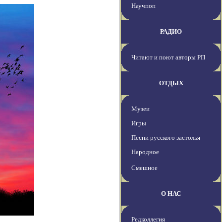
Научпоп
РАДИО
Читают и поют авторы РП
ОТДЫХ
Музеи
Игры
Песни русского застолья
Народное
Смешное
О НАС
Редколлегия