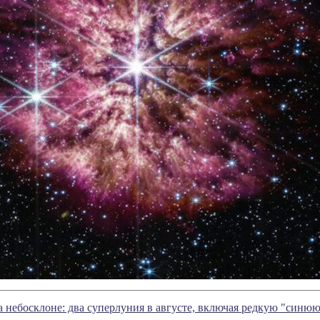
а небосклоне: два суперлуния в августе, включая редкую "синю