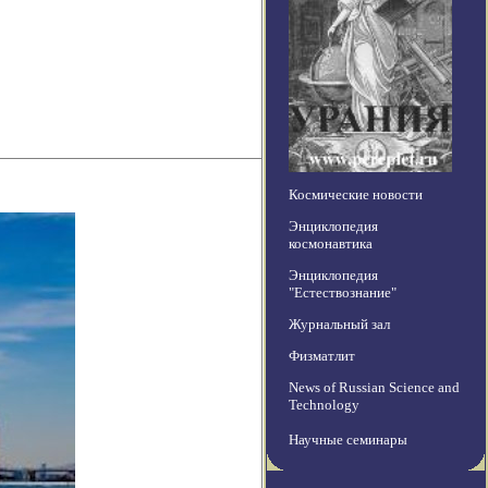
Космические новости
Энциклопедия
космонавтика
Энциклопедия
"Естествознание"
Журнальный зал
Физматлит
News of Russian Science and
Technology
Научные семинары