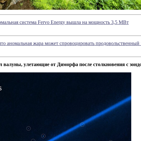
мальная система Fervo Energy вышла на мощность 3,5 МВт
что аномальная жара может спровоцировать продовольственный 
л валуны, улетающие от Диморфа после столкновения с зон