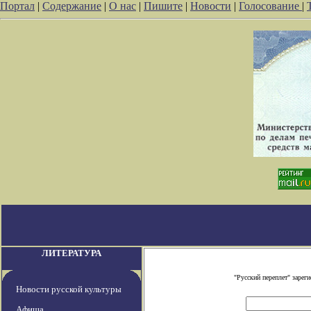
Портал
|
Содержание
|
О нас
|
Пишите
|
Новости
|
Голосование
|
ЛИТЕРАТУРА
"Русский переплет" заре
Новости русской культуры
Афиша