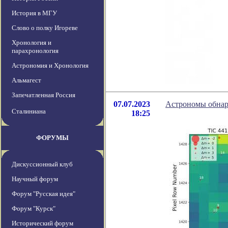
История в МГУ
Слово о полку Игореве
Хронология и
парахронология
Астрономия и Хронология
Альмагест
Запечатленная Россия
07.07.2023
Астрономы обнар
Сталиниана
18:25
ФОРУМЫ
Дискуссионный клуб
Научный форум
Форум "Русская идея"
Форум "Курск"
Исторический форум