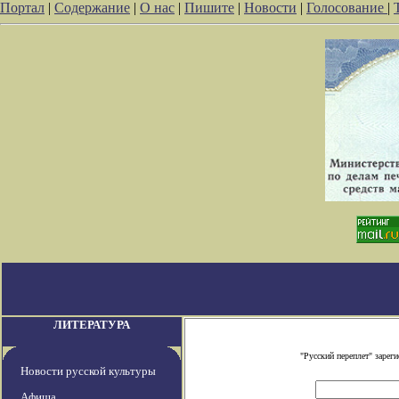
Портал
|
Содержание
|
О нас
|
Пишите
|
Новости
|
Голосование
|
ЛИТЕРАТУРА
"Русский переплет" заре
Новости русской культуры
Афиша