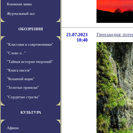
Книжная лавка
Журнальный зал
ОБОЗРЕНИЯ
21.07.2023
Гренландия: поте
18:40
"Классики и современники"
"Слово о..."
"Тайная история творений"
"Книга писем"
"Кошачий ящик"
"Золотые прииски"
"Сердитые стрелы"
КУЛЬТУРА
Афиша