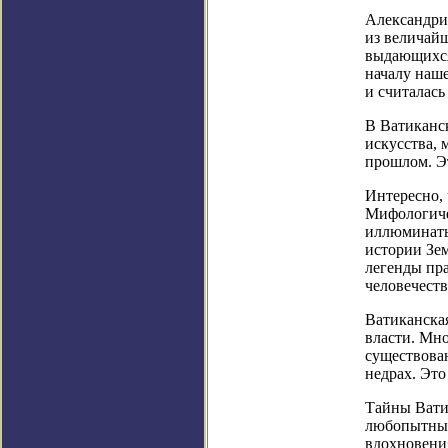
Александри
из величайш
выдающихся
началу наш
и считалас
В Ватиканск
искусства,
прошлом. Э
Интересно, 
Мифологичес
иллюминаты
истории Зе
легенды пра
человечеств
Ватиканская
власти. Мно
существова
недрах. Это
Тайны Вати
любопытных
вдохновени