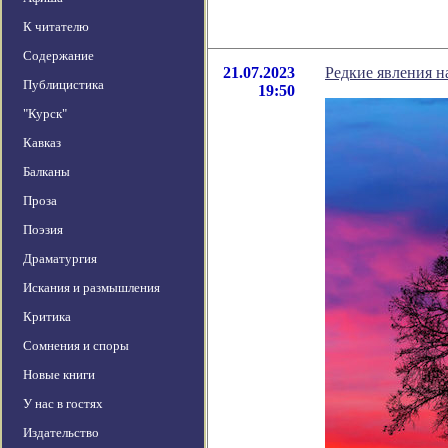
К читателю
Содержание
21.07.2023
Редкие явления н
Публицистика
19:50
"Курск"
Кавказ
Балканы
Проза
Поэзия
Драматургия
Искания и размышления
Критика
Сомнения и споры
Новые книги
У нас в гостях
Издательство