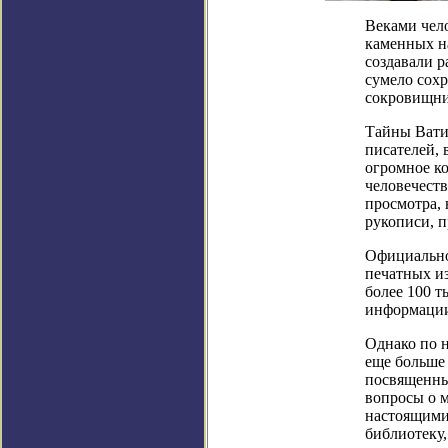
Веками чело
каменных н
создавали р
сумело сохр
сокровищни
Тайны Вати
писателей, 
огромное ко
человечеств
просмотра, 
рукописи, 
Официально
печатных из
более 100 т
информации,
Однако по 
еще больше
посвященны
вопросы о 
настоящими
библиотеку