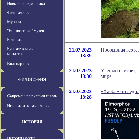
Новые передвжиники
Фотогалерея
Музыка
"Неизвестные" музеи
Риторика
Русские храмы и
21.07.2023
Прорывная геотер
монастыри
18:36
Видеоархив
21.07.2023
Ученый считает, 
18:30
мире
ФИЛОСОФИЯ
21.07.2023
«Хаббл» отследи
Современная русская мысль
18:28
Искания и размышления
ИСТОРИЯ
История России