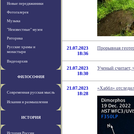
Новые передвжиники
Фотогалерея
Музыка
"Неизвестные" музеи
Риторика
Русские храмы и
21.07.2023
Прорывная геотер
монастыри
18:36
Видеоархив
21.07.2023
Ученый считает, 
18:30
ФИЛОСОФИЯ
21.07.2023
«Хаббл» отследи
Современная русская мысль
18:28
Искания и размышления
ИСТОРИЯ
История России