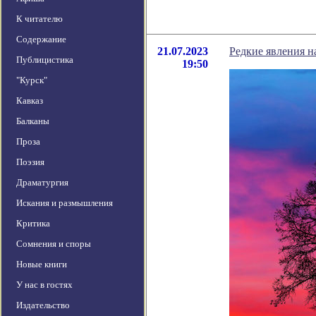
К читателю
Содержание
21.07.2023
Редкие явления н
Публицистика
19:50
"Курск"
Кавказ
Балканы
Проза
Поэзия
Драматургия
Искания и размышления
Критика
Сомнения и споры
Новые книги
У нас в гостях
Издательство