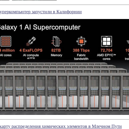
перкомпьютер запустили в Калифорнии
 карту распределения химических элементов в Млечном Пути