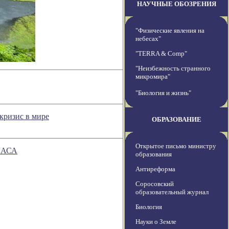
НАУЧНЫЕ ОБОЗРЕНИЯ
"Физические явления на
небесах"
"TERRA & Comp"
"Неизбежность странного
микромира"
"Биология и жизнь"
кризис в мире
ОБРАЗОВАНИЕ
Открытое письмо министру
 НАСА
образования
Антиреформа
Соросовский
образовательный журнал
Биология
Науки о Земле