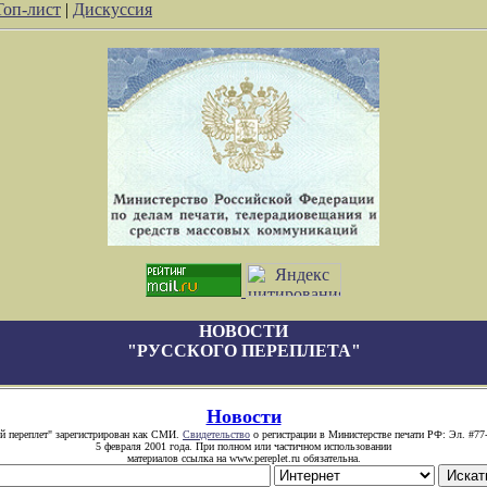
Топ-лист
|
Дискуссия
НОВОСТИ
"РУССКОГО ПЕРЕПЛЕТА"
Новости
й переплет" зарегистрирован как СМИ.
Свидетельство
о регистрации в Министерстве печати РФ: Эл. #77
5 февраля 2001 года. При полном или частичном использовании
материалов ссылка на www.pereplet.ru обязательна.