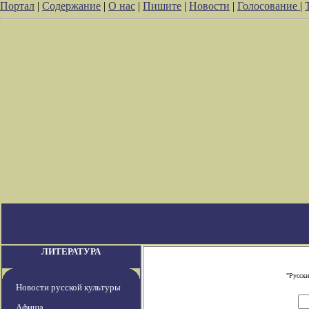
Портал
|
Содержание
|
О нас
|
Пишите
|
Новости
|
Голосование
|
ЛИТЕРАТУРА
"Русски
Новости русской культуры
Афиша