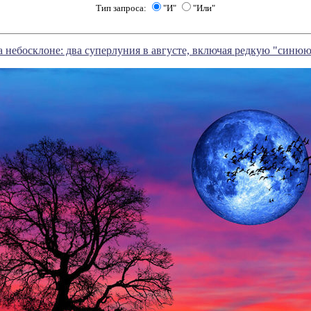
Тип запроса:
"И"
"Или"
а небосклоне: два суперлуния в августе, включая редкую "синю