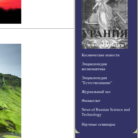
Космические новости
Энциклопедия
космонавтика
Энциклопедия
"Естествознание"
Журнальный зал
Физматлит
News of Russian Science and
Technology
Научные семинары