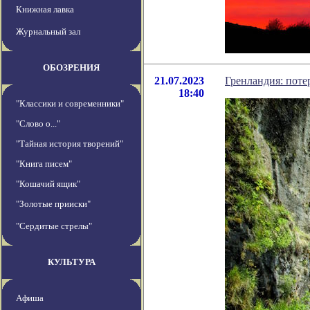
Книжная лавка
Журнальный зал
ОБОЗРЕНИЯ
21.07.2023
Гренландия: поте
18:40
"Классики и современники"
"Слово о..."
"Тайная история творений"
"Книга писем"
"Кошачий ящик"
"Золотые прииски"
"Сердитые стрелы"
КУЛЬТУРА
Афиша