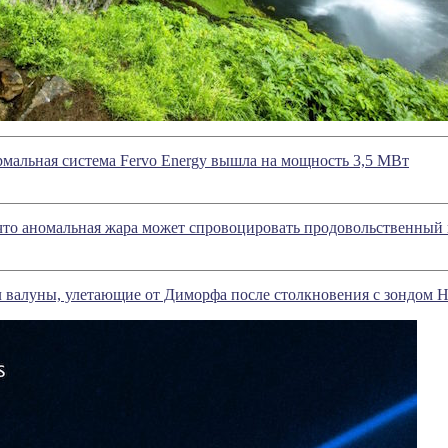
мальная система Fervo Energy вышла на мощность 3,5 МВт
что аномальная жара может спровоцировать продовольственный 
л валуны, улетающие от Диморфа после столкновения с зондом