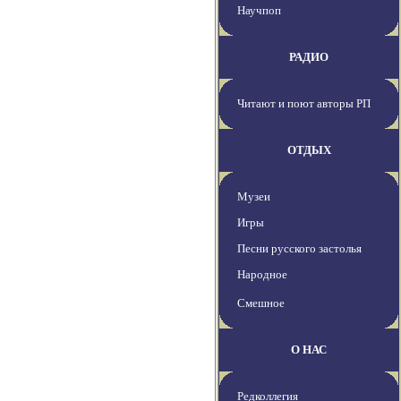
Научпоп
РАДИО
Читают и поют авторы РП
ОТДЫХ
Музеи
Игры
Песни русского застолья
Народное
Смешное
О НАС
Редколлегия