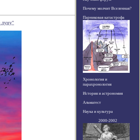
Почему молчит Вселенная?
Парниковая катастрофа
ю луну"
Хронология и
парахронология
История и астрономия
Альмагест
Наука и культура
2000-2002