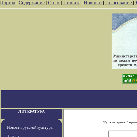
Портал
|
Содержание
|
О нас
|
Пишите
|
Новости
|
Голосование
|
ЛИТЕРАТУРА
"Русский переплет" заре
Новости русской культуры
Афиша