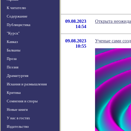
К читателю
Содержание
09.08.2023
Открыта неожидан
Публицистика
14:54
"Курск"
09.08.2023
Ученые сами созд
Кавказ
10:55
Балканы
Проза
Поэзия
Драматургия
Искания и размышления
Критика
Сомнения и споры
Новые книги
У нас в гостях
Издательство