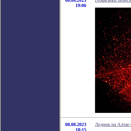
08.08.2023
Геофизики перес
19:06
08.08.2023
Ледник на Алтае 
18:15