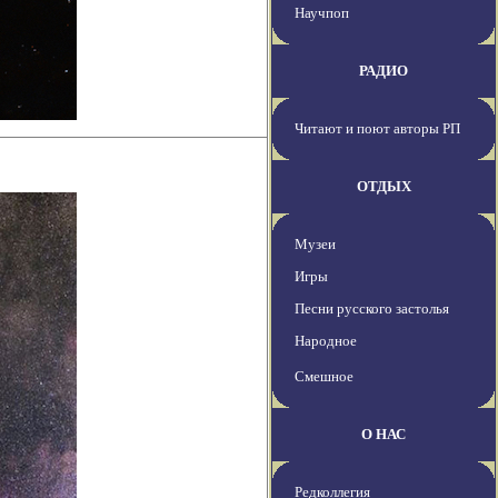
Научпоп
РАДИО
Читают и поют авторы РП
ОТДЫХ
Музеи
Игры
Песни русского застолья
Народное
Смешное
О НАС
Редколлегия