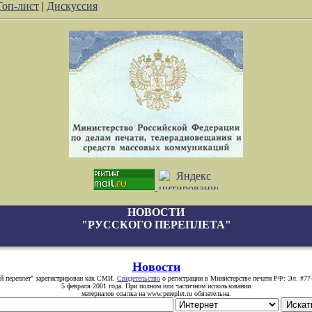
Топ-лист
|
Дискуссия
НОВОСТИ
"РУССКОГО ПЕРЕПЛЕТА"
Новости
й переплет" зарегистрирован как СМИ.
Свидетельство
о регистрации в Министерстве печати РФ: Эл. #77
5 февраля 2001 года. При полном или частичном использовании
материалов ссылка на www.pereplet.ru обязательна.