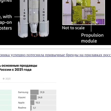
роника успешно потеснила привычные бренды на прилавках рос