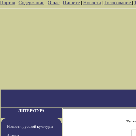
Портал
|
Содержание
|
О нас
|
Пишите
|
Новости
|
Голосование
|
ЛИТЕРАТУРА
"Русски
Новости русской культуры
Афиша