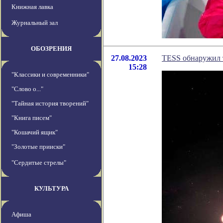
Книжная лавка
Журнальный зал
ОБОЗРЕНИЯ
27.08.2023
TESS обнаружил т
15:28
"Классики и современники"
"Слово о..."
"Тайная история творений"
"Книга писем"
"Кошачий ящик"
"Золотые прииски"
"Сердитые стрелы"
КУЛЬТУРА
Афиша