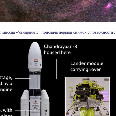
я миссия «Чандраян-3» прислала первый снимок с поверхности