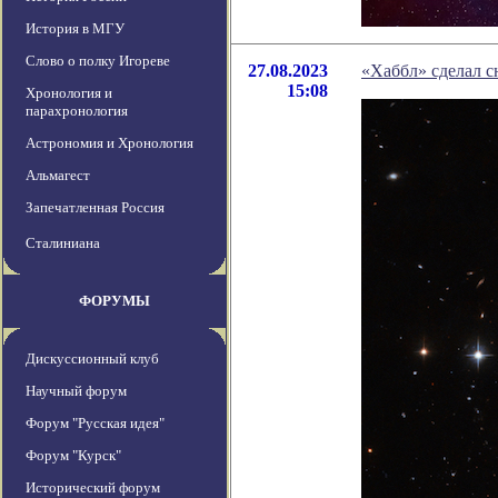
История в МГУ
Слово о полку Игореве
27.08.2023
«Хаббл» сделал с
15:08
Хронология и
парахронология
Астрономия и Хронология
Альмагест
Запечатленная Россия
Сталиниана
ФОРУМЫ
Дискуссионный клуб
Научный форум
Форум "Русская идея"
Форум "Курск"
Исторический форум