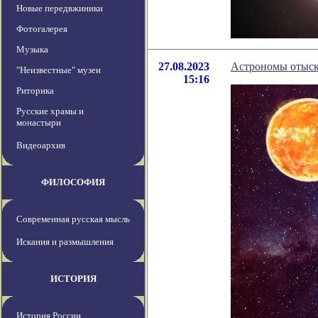
Новые передвжиники
Фотогалерея
Музыка
27.08.2023
Астрономы отыска
"Неизвестные" музеи
15:16
Риторика
Русские храмы и
монастыри
Видеоархив
ФИЛОСОФИЯ
Современная русская мысль
Искания и размышления
ИСТОРИЯ
История России