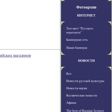
Фотоархив
ИНТЕРНЕТ
Топ-лист "Русского
переплета"
Баннерная сеть
Наши баннеры
сийских магазинов
НОВОСТИ
Все
Новости русской культуры
Новости науки
Космические новости
Афиша
The best of Russian Science