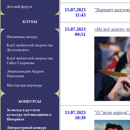
Детский форум
15.07.2023
"Вариант разгадк
11:43
КЛУБЫ
15.07.2023
«Не всë золото, ч
09:51
Пятничные вечера
Клуб любителей творчества
Достоевского
Клуб любителей творчества
Гайто Газданова
Энциклопедия Андрея
Платонова
Мастерская перевода
КОНКУРСЫ
За вклад в русскую
13.07.2023
"О "воле народа"
культуру публикациями в
18:39
Интернете
Литературный конкурс