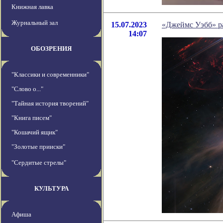
Книжная лавка
Журнальный зал
15.07.2023
«Джеймс Уэбб» ра
14:07
ОБОЗРЕНИЯ
"Классики и современники"
"Слово о..."
"Тайная история творений"
"Книга писем"
"Кошачий ящик"
"Золотые прииски"
"Сердитые стрелы"
КУЛЬТУРА
Афиша