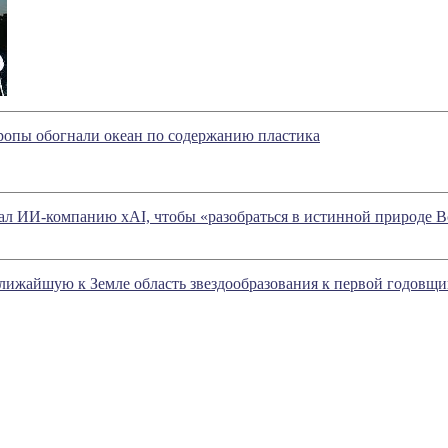
опы обогнали океан по содержанию пластика
ал ИИ-компанию xAI, чтобы «разобраться в истинной природе 
лижайшую к Земле область звездообразования к первой годовщ