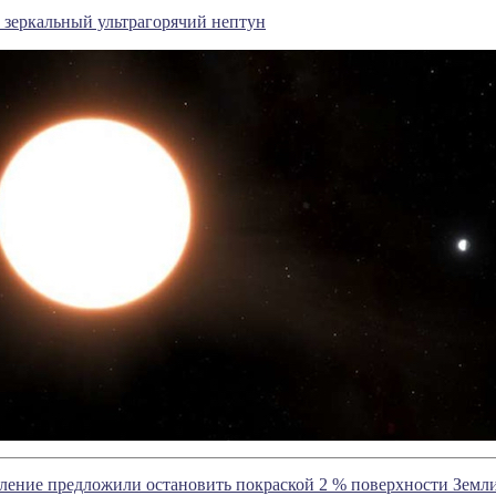
зеркальный ультрагорячий нептун
ление предложили остановить покраской 2 % поверхности Земли