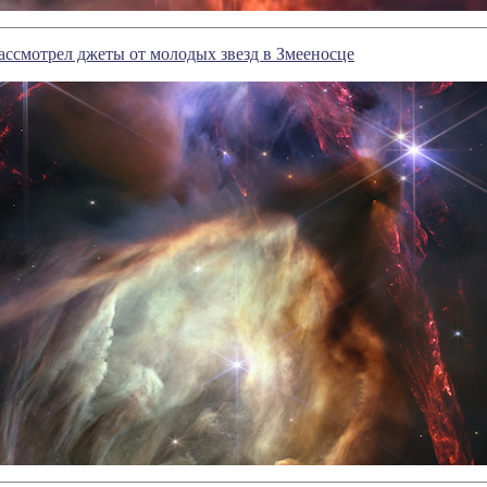
ссмотрел джеты от молодых звезд в Змееносце