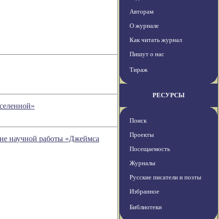
Авторам
О журнале
Как читать журнал
Пишут о нас
Тираж
РЕСУРСЫ
Вселенной»
Поиск
Проекты
ине научной работы «Джеймса
Посещаемость
Журналы
Русские писатели и поэты
Избранное
Библиотеки