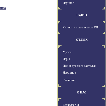
Научпоп
жина
РАДИО
Читают и поют авторы РП
ОТДЫХ
Музеи
Игры
Песни русского застолья
Народное
Смешное
О НАС
Редколлегия