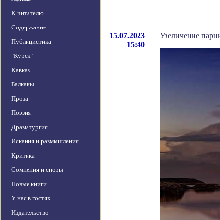
К читателю
Содержание
15.07.2023
Увеличение парни
Публицистика
15:40
"Курск"
Кавказ
Балканы
Проза
Поэзия
Драматургия
Искания и размышления
Критика
Сомнения и споры
Новые книги
У нас в гостях
Издательство