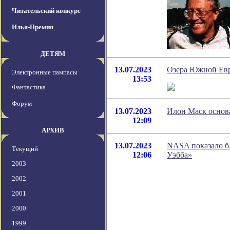
Читательский конкурс
Илья-Премия
ДЕТЯМ
13.07.2023
Озера Южной Евр
Электронные пампасы
13:53
Фантастика
Форум
13.07.2023
Илон Маск основ
12:09
АРХИВ
13.07.2023
NASA показало б
Текущий
12:06
Уэбба»
2003
2002
2001
2000
1999