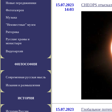
Новые передвжиники
15.07.2023
CHEOPS отыскал 
14:03
Фотогалерея
Музыка
"Неизвестные" музеи
Риторика
Русские храмы и
монастыри
Видеоархив
ФИЛОСОФИЯ
Современная русская мысль
Искания и размышления
ИСТОРИЯ
15.07.2023
Глобальное потеп
История России