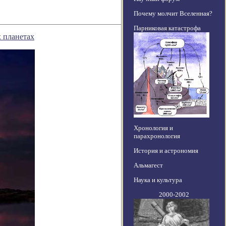
Почему молчит Вселенная?
Парниковая катастрофа
х планетах
Хронология и
парахронология
История и астрономия
Альмагест
Наука и культура
2000-2002