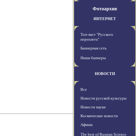
Фотоархив
ИНТЕРНЕТ
Топ-лист "Русского
переплета"
Баннерная сеть
Наши баннеры
НОВОСТИ
Все
Новости русской культуры
Новости науки
Космические новости
Афиша
The best of Russian Science