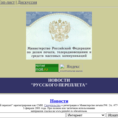
Топ-лист
|
Дискуссия
НОВОСТИ
"РУССКОГО ПЕРЕПЛЕТА"
Новости
й переплет" зарегистрирован как СМИ.
Свидетельство
о регистрации в Министерстве печати РФ: Эл. #77
5 февраля 2001 года. При полном или частичном использовании
материалов ссылка на www.pereplet.ru обязательна.