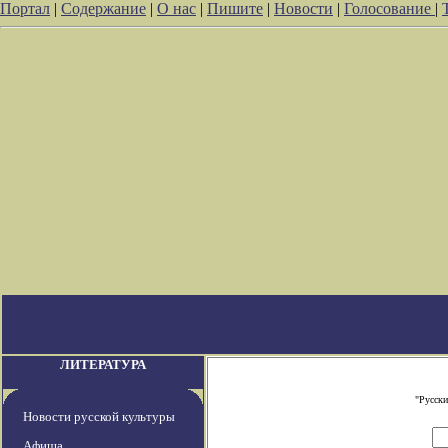
Портал
|
Содержание
|
О нас
|
Пишите
|
Новости
|
Голосование
|
ЛИТЕРАТУРА
"Русски
Новости русской культуры
Афиша