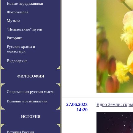
Новые передвжиники
Фотогалерея
Музыка
"Неизвестные" музеи
Риторика
Русские храмы и
монастыри
Видеоархив
ФИЛОСОФИЯ
Современная русская мысль
Искания и размышления
27.06.2023
Ядро Земли: скры
14:20
ИСТОРИЯ
История России