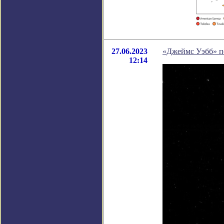
27.06.2023
«Джеймс Уэбб» п
12:14