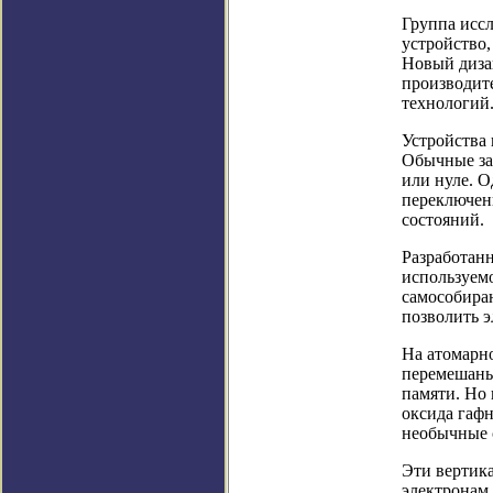
Группа исс
устройство,
Новый диза
производит
технологий
Устройства
Обычные за
или нуле. 
переключен
состояний.
Разработанн
используем
самособира
позволить э
На атомарно
перемешаны
памяти. Но 
оксида гаф
необычные 
Эти вертик
электронам 