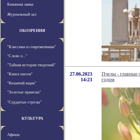
Книжная лавка
Журнальный зал
ОБОЗРЕНИЯ
"Классики и современники"
"Слово о..."
"Тайная история творений"
27.06.2023
Пчелы - главные 
"Книга писем"
14:23
годом
"Кошачий ящик"
"Золотые прииски"
"Сердитые стрелы"
КУЛЬТУРА
Афиша