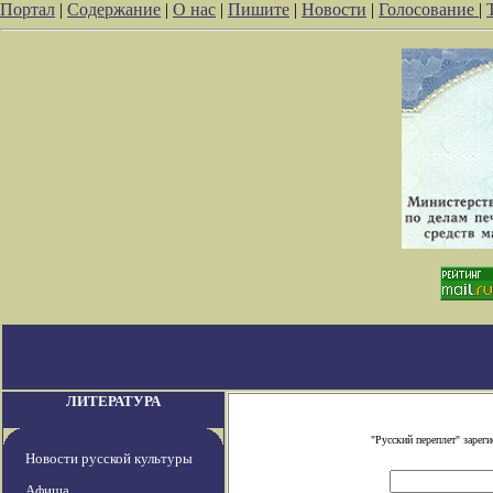
Портал
|
Содержание
|
О нас
|
Пишите
|
Новости
|
Голосование
|
ЛИТЕРАТУРА
"Русский переплет" заре
Новости русской культуры
Афиша