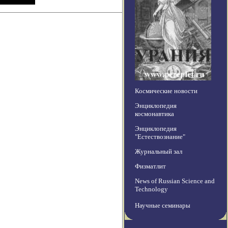
Космические новости
Энциклопедия
космонавтика
Энциклопедия
"Естествознание"
Журнальный зал
Физматлит
News of Russian Science and
Technology
Научные семинары