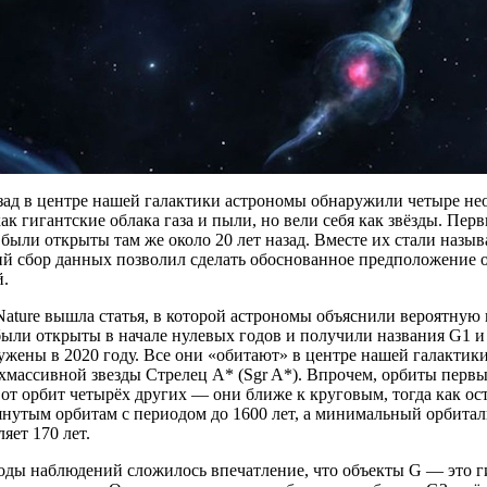
азад в центре нашей галактики астрономы обнаружили четыре не
ак гигантские облака газа и пыли, но вели себя как звёзды. Пер
были открыты там же около 20 лет назад. Вместе их стали назыв
й сбор данных позволил сделать обоснованное предположение о
й.
ature вышла статья, в которой астрономы объяснили вероятную
были открыты в начале нулевых годов и получили названия G1 и
ужены в 2020 году. Все они «обитают» в центре нашей галакти
хмассивной звезды Стрелец А* (Sgr A*). Впрочем, орбиты первы
от орбит четырёх других — они ближе к круговым, тогда как о
янутым орбитам с периодом до 1600 лет, а минимальный орбита
яет 170 лет.
оды наблюдений сложилось впечатление, что объекты G — это ги