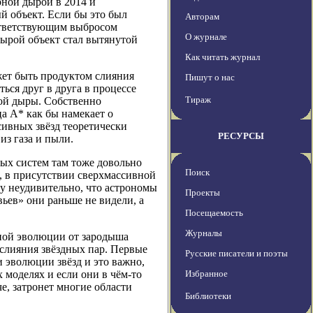
рной дырой в 2014 и
й объект. Если бы это был
Авторам
оответствующим выбросом
О журнале
дырой объект стал вытянутой
Как читать журнал
ет быть продуктом слияния
Пишут о нас
ься друг в друга в процессе
Тираж
ой дыры. Собственно
а А* как бы намекает о
ивных звёзд теоретически
РЕСУРСЫ
из газа и пыли.
ных систем там тоже довольно
Поиск
, в присутствии сверхмассивной
у неудивительно, что астрономы
Проекты
вьев» они раньше не видели, а
Посещаемость
Журналы
ной эволюции от зародыша
 слияния звёздных пар. Первые
Русские писатели и поэты
 эволюции звёзд и это важно,
 моделях и если они в чём-то
Избранное
е, затронет многие области
Библиотеки