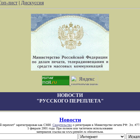
Топ-лист
|
Дискуссия
НОВОСТИ
"РУССКОГО ПЕРЕПЛЕТА"
Новости
й переплет" зарегистрирован как СМИ.
Свидетельство
о регистрации в Министерстве печати РФ: Эл. #77
5 февраля 2001 года. При полном или частичном использовании
материалов ссылка на www.pereplet.ru обязательна.