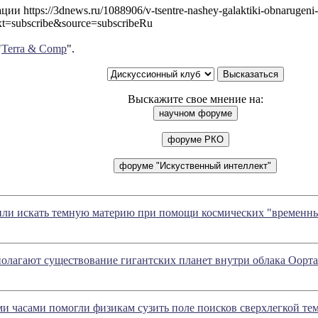
и https://3dnews.ru/1088906/v-tsentre-nashey-galaktiki-obnarugeni-s
xt=subscribe&source=subscribeRu
"
Terra & Comp
".
Выскажите свое мнение на:
ли искать темную материю при помощи космических "временн
олагают существование гигантских планет внутри облака Оорта
 часами помогли физикам сузить поле поисков сверхлегкой те