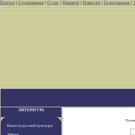
Портал
|
Содержание
|
О нас
|
Пишите
|
Новости
|
Голосование
|
ЛИТЕРАТУРА
"Русски
Новости русской культуры
Афиша