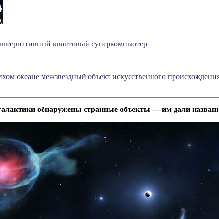
 альтернативный квантовый суперкомпьютер
ихом океане межзвездный объект искусственного происхождени
галактики обнаружены странные объекты — им дали названи