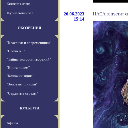
Книжная лавка
Журнальный зал
26.06.2023
НАСА запустит с
15:14
ОБОЗРЕНИЯ
"Классики и современники"
"Слово о..."
"Тайная история творений"
"Книга писем"
"Кошачий ящик"
"Золотые прииски"
"Сердитые стрелы"
КУЛЬТУРА
Афиша