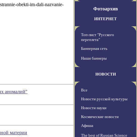
trannie-obekti-im-dali-nazvanie-
Фотоархив
ИНТЕРНЕТ
Топ-лист "Русского
переплета"
Баннерная сеть
Наши баннеры
НОВОСТИ
Все
ых аномалий"
Новости русской культуры
Новости науки
Космические новости
Афиша
мной материи
The best of Russian Science