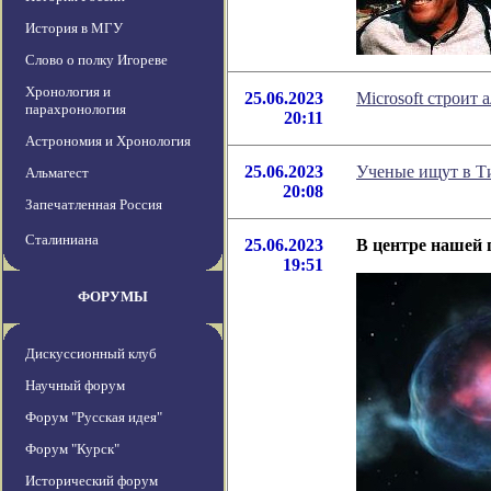
История в МГУ
Слово о полку Игореве
Хронология и
25.06.2023
Microsoft строит
парахронология
20:11
Астрономия и Хронология
25.06.2023
Ученые ищут в Т
Альмагест
20:08
Запечатленная Россия
Сталиниана
25.06.2023
В центре нашей 
19:51
ФОРУМЫ
Дискуссионный клуб
Научный форум
Форум "Русская идея"
Форум "Курск"
Исторический форум