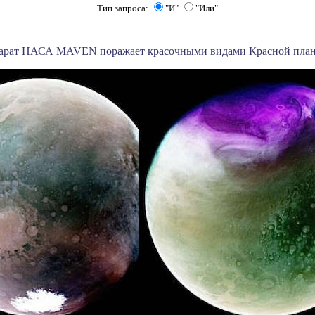
Тип запроса:
"И"
"Или"
арат НАСА MAVEN поражает красочными видами Красной пла