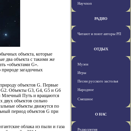
Научпоп
РАДИО
Читают и поют авторы РП
ОТДЫХ
обычных объекта, которые
вые два объекта с такими же
ать «объектами G».
Музеи
 природе загадочных
Игры
Песни русского застолья
 природу объектов G. Первые
Народное
 G2. Объекты G3, G4, G5 и G6
ки Млечный Путь и вращаются
Смешное
х двух объектов сильно
стальные объекты движутся по
льный период объектов G при
О НАС
гантские облака из пыли и газа
Редколлегия