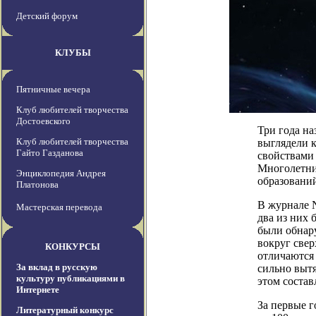
Детский форум
КЛУБЫ
Пятничные вечера
Клуб любителей творчества
Достоевского
Три года н
Клуб любителей творчества
выглядели к
Гайто Газданова
свойствами 
Многолетни
Энциклопедия Андрея
образовани
Платонова
В журнале N
Мастерская перевода
два из них 
были обнар
вокруг свер
КОНКУРСЫ
отличаются 
За вклад в русскую
сильно выт
культуру публикациями в
этом составл
Интернете
За первые г
Литературный конкурс