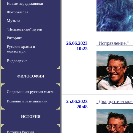
Новые передвжиники
Фотогалерея
Музыка
"Неизвестные" музеи
Риторика
26.06.2023
"Исправление." -
Русские храмы и
10:25
монастыри
Видеоархив
ФИЛОСОФИЯ
Современная русская мысль
Искания и размышления
25.06.2023
"Двадцатичетырёх
20:48
ИСТОРИЯ
История России