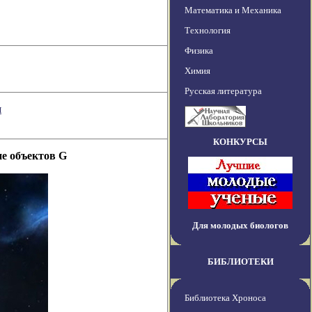
Математика и Механика
Технология
Физика
Химия
Русская литература
я
КОНКУРСЫ
е объектов G
Для молодых биологов
БИБЛИОТЕКИ
Библиотека Хроноса