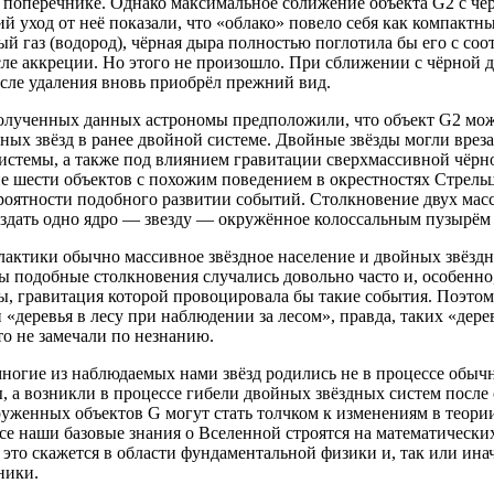
 в поперечнике. Однако максимальное сближение объекта G2 с чё
 уход от неё показали, что «облако» повело себя как компактны
й газ (водород), чёрная дыра полностью поглотила бы его с с
ле аккреции. Но этого не произошло. При сближении с чёрной 
сле удаления вновь приобрёл прежний вид.
олученных данных астрономы предположили, что объект G2 мож
ных звёзд в ранее двойной системе. Двойные звёзды могли врезат
истемы, а также под влиянием гравитации сверхмассивной чёрн
 шести объектов с похожим поведением в окрестностях Стрельц
роятности подобного развитии событий. Столкновение двух масс
здать одно ядро — звезду — окружённое колоссальным пузырём 
лактики обычно массивное звёздное население и двойных звёзд
ы подобные столкновения случались довольно часто и, особенно
ы, гравитация которой провоцировала бы такие события. Поэтом
«деревья в лесу при наблюдении за лесом», правда, таких «дере
о не замечали по незнанию.
ногие из наблюдаемых нами звёзд родились не в процессе обыч
, а возникли в процессе гибели двойных звёздных систем после
уженных объектов G могут стать толчком к изменениям в теории
се наши базовые знания о Вселенной строятся на математических
 это скажется в области фундаментальной физики и, так или инач
ники.