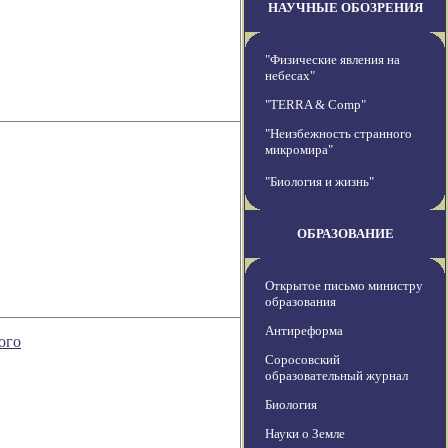
НАУЧНЫЕ ОБОЗРЕНИЯ
"Физические явления на
небесах"
"TERRA & Comp"
"Неизбежность странного
микромира"
"Биология и жизнь"
ОБРАЗОВАНИЕ
Открытое письмо министру
образования
Антиреформа
ого
Соросовский
образовательный журнал
Биология
Науки о Земле