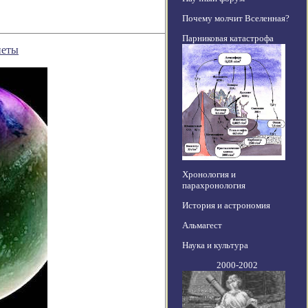
Почему молчит Вселенная?
Парниковая катастрофа
неты
Хронология и
парахронология
История и астрономия
Альмагест
Наука и культура
2000-2002