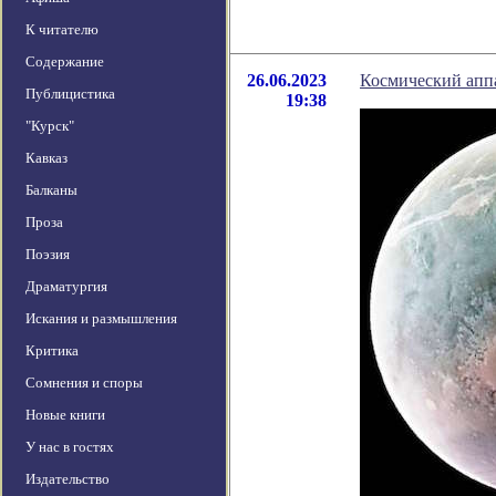
К читателю
Содержание
26.06.2023
Космический апп
Публицистика
19:38
"Курск"
Кавказ
Балканы
Проза
Поэзия
Драматургия
Искания и размышления
Критика
Сомнения и споры
Новые книги
У нас в гостях
Издательство