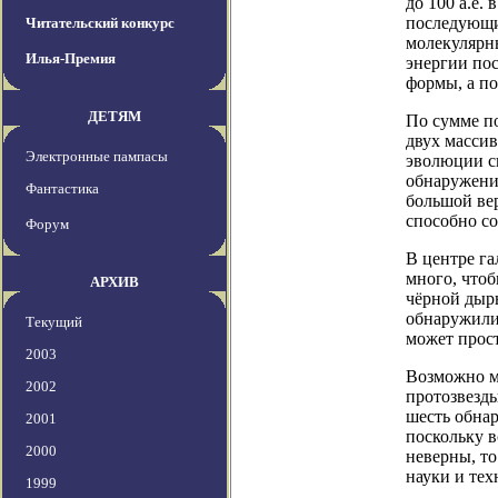
до 100 а.е.
последующий
Читательский конкурс
молекулярны
Илья-Премия
энергии пос
формы, а по
ДЕТЯМ
По сумме п
двух массив
Электронные пампасы
эволюции с
обнаружение
Фантастика
большой ве
способно со
Форум
В центре га
много, чтоб
АРХИВ
чёрной дыр
обнаружили 
Текущий
может прост
2003
Возможно м
2002
протозвезды
шесть обнар
2001
поскольку в
2000
неверны, то
науки и тех
1999