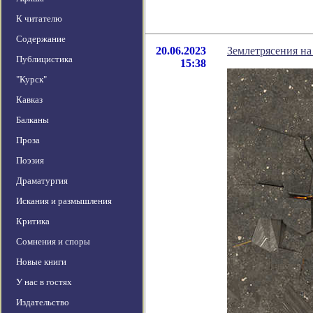
К читателю
Содержание
20.06.2023
Землетрясения на
Публицистика
15:38
"Курск"
Кавказ
Балканы
Проза
Поэзия
Драматургия
Искания и размышления
Критика
Сомнения и споры
Новые книги
У нас в гостях
Издательство