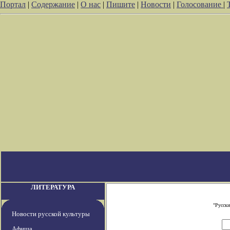
Портал
|
Содержание
|
О нас
|
Пишите
|
Новости
|
Голосование
|
ЛИТЕРАТУРА
"Русски
Новости русской культуры
Афиша