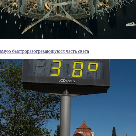
самую быстроразогревающуюся часть света