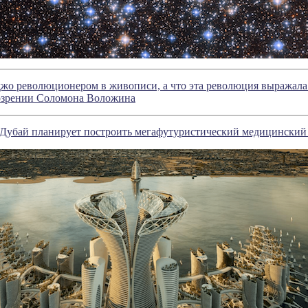
жо революционером в живописи, а что эта революция выражала 
озрении Соломона Воложина
 Дубай планирует построить мегафутуристический медицинский