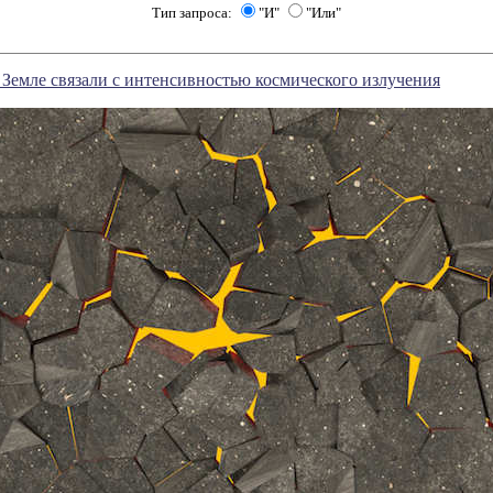
Тип запроса:
"И"
"Или"
 Земле связали с интенсивностью космического излучения