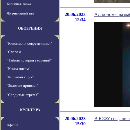
Книжная лавка
Журнальный зал
20.06.2023
Астрономы разраб
15:34
ОБОЗРЕНИЯ
"Классики и современники"
"Слово о..."
"Тайная история творений"
"Книга писем"
"Кошачий ящик"
"Золотые прииски"
"Сердитые стрелы"
КУЛЬТУРА
20.06.2023
В ЮФУ создали а
15:30
Афиша