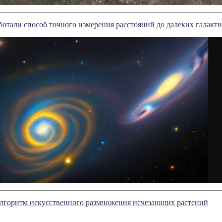
отали способ точного измерения расстояний до далеких галакт
лгоритм искусственного размножения исчезающих растений