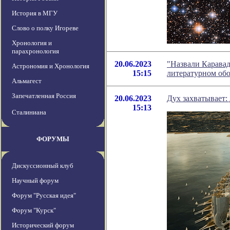
История в МГУ
Слово о полку Игореве
Хронология и
парахронология
20.06.2023
"Назвали Каравад
Астрономия и Хронология
15:15
литературном об
Альмагест
Запечатленная Россия
20.06.2023
Дух захватывает:
15:13
Сталиниана
ФОРУМЫ
Дискуссионный клуб
Научный форум
Форум "Русская идея"
Форум "Курск"
Исторический форум