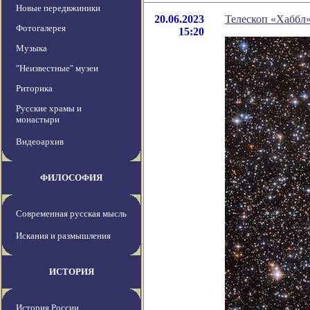
Новые передвжиники
20.06.2023
Телескоп «Хаббл
Фотогалерея
15:20
Музыка
"Неизвестные" музеи
Риторика
Русские храмы и
монастыри
Видеоархив
ФИЛОСОФИЯ
Современная русская мысль
Искания и размышления
ИСТОРИЯ
История России