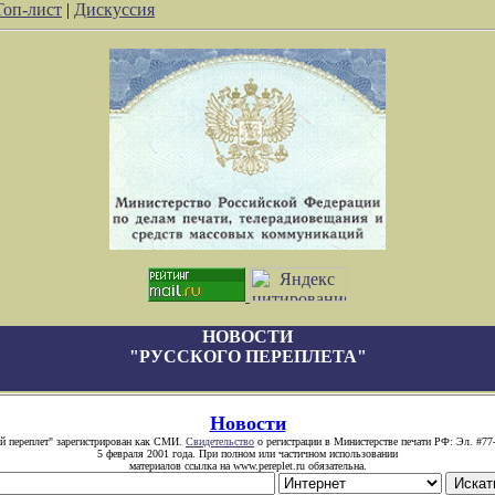
Топ-лист
|
Дискуссия
НОВОСТИ
"РУССКОГО ПЕРЕПЛЕТА"
Новости
й переплет" зарегистрирован как СМИ.
Свидетельство
о регистрации в Министерстве печати РФ: Эл. #77
5 февраля 2001 года. При полном или частичном использовании
материалов ссылка на www.pereplet.ru обязательна.