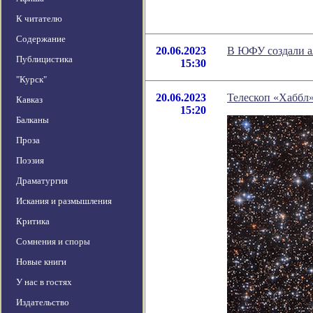
К читателю
Содержание
20.06.2023
В ЮФУ создали а
Публицистика
15:30
"Курск"
20.06.2023
Телескоп «Хаббл
Кавказ
15:20
Балканы
Проза
Поэзия
Драматургия
Искания и размышления
Критика
Сомнения и споры
Новые книги
У нас в гостях
Издательство