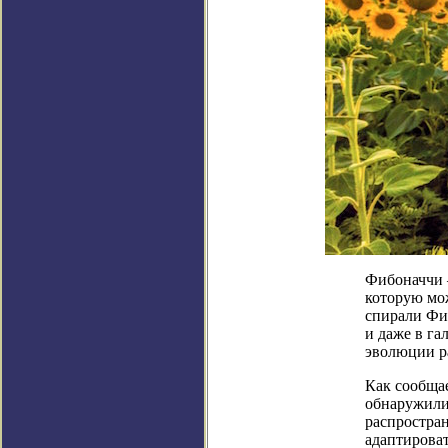
Фибоначчи –
которую мо
спирали Фиб
и даже в га
эволюции р
Как сообщае
обнаружили
распростран
адаптирова