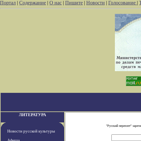
Портал
|
Содержание
|
О нас
|
Пишите
|
Новости
|
Голосование
|
ЛИТЕРАТУРА
"Русский переплет" заре
Новости русской культуры
Афиша