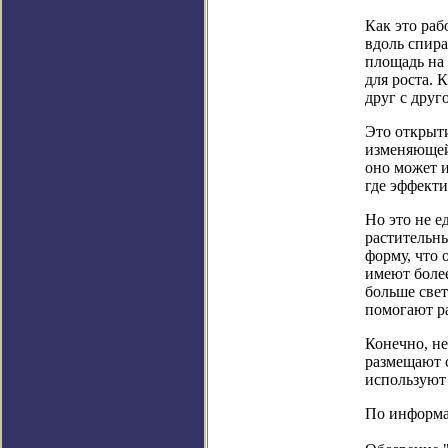
Как это раб
вдоль спир
площадь на 
для роста. 
друг с друг
Это открыт
изменяющейс
оно может и
где эффекти
Но это не 
растительн
форму, что 
имеют более
больше све
помогают р
Конечно, н
размещают с
используют 
По информац