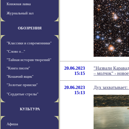
Книжная лавка
Журнальный зал
ОБОЗРЕНИЯ
"Классики и современники"
"Слово о..."
"Тайная история творений"
20.06.2023
"Назвали Каравад
"Книга писем"
15:15
– молчок" - ново
"Кошачий ящик"
"Золотые прииски"
20.06.2023
Дух захватывает:
15:13
"Сердитые стрелы"
КУЛЬТУРА
Афиша