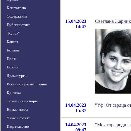
К читателю
Содержание
15.04.2023
Светлана Жарнико
Публицистика
14:47
"Курск"
Кавказ
Балканы
Проза
Поэзия
Драматургия
Искания и размышления
Критика
Сомнения и споры
14.04.2023
"Уф! От сердца о
Новые книги
15:37
У нас в гостях
14.04.2023
"Моя гора родил
Издательство
09:47