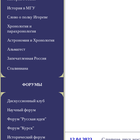
История в МГУ
Слово о полку Игореве
Хронология и
парахронология
Астрономия и Хронология
Альмагест
Запечатленная Россия
Сталиниана
ФОРУМЫ
Дискуссионный клуб
Научный форум
Форум "Русская идея"
Форум "Курск"
Исторический форум
12.04.2023
Слияние двух ма