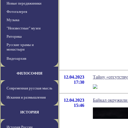
Новые передвжиники
Фотогалерея
Музыка
"Неизвестные" музеи
Риторика
Русские храмы и
монастыри
Видеоархив
ФИЛОСОФИЯ
12.04.2023
Тайну «отсутству
17:30
Современная русская мысль
Искания и размышления
12.04.2023
Байкал окружили 
15:46
ИСТОРИЯ
История России