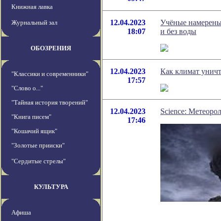
Книжная лавка
12.04.2023
Учёные намерены
Журнальный зал
18:07
и без воды
ОБОЗРЕНИЯ
12.04.2023
Как климат уничт
"Классики и современники"
17:57
"Слово о..."
"Тайная история творений"
12.04.2023
Science: Метеоро
"Книга писем"
17:46
"Кошачий ящик"
"Золотые прииски"
"Сердитые стрелы"
КУЛЬТУРА
Афиша