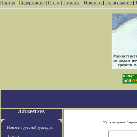
Портал
|
Содержание
|
О нас
|
Пишите
|
Новости
|
Голосование
|
ЛИТЕРАТУРА
"Русский переплет" заре
Новости русской культуры
Афиша