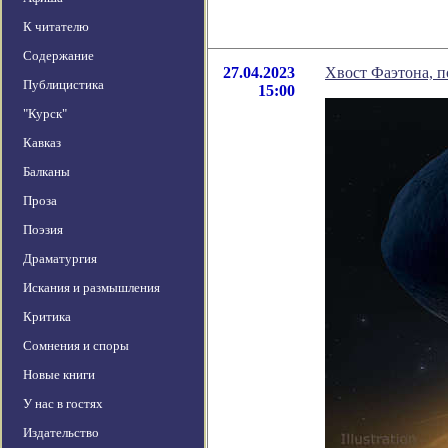
К читателю
Содержание
27.04.2023
Хвост Фаэтона, п
Публицистика
15:00
"Курск"
Кавказ
Балканы
Проза
Поэзия
Драматургия
Искания и размышления
Критика
Сомнения и споры
Новые книги
У нас в гостях
Издательство