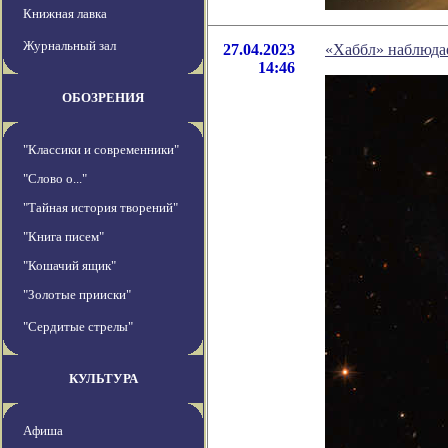
Книжная лавка
Журнальный зал
27.04.2023
«Хаббл» наблюда
14:46
ОБОЗРЕНИЯ
"Классики и современники"
"Слово о..."
"Тайная история творений"
"Книга писем"
"Кошачий ящик"
"Золотые прииски"
"Сердитые стрелы"
КУЛЬТУРА
Афиша