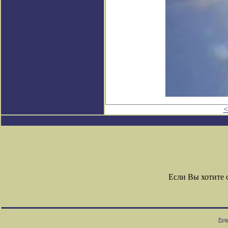
<
Если Вы хотите
Редк