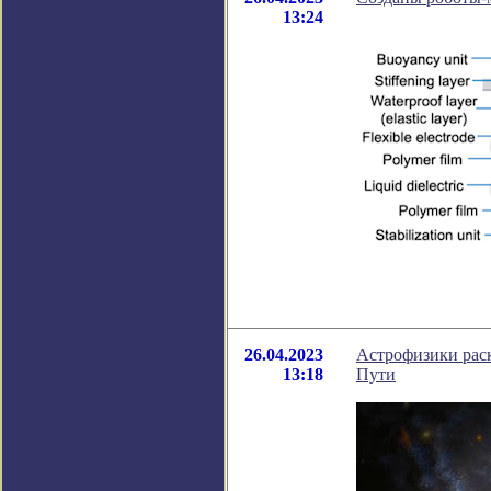
13:24
26.04.2023
Астрофизики рас
13:18
Пути