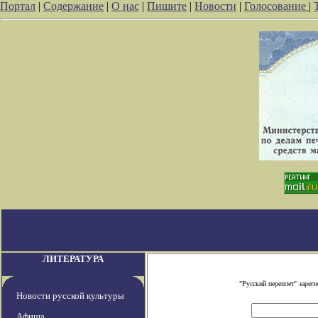
Портал
|
Содержание
|
О нас
|
Пишите
|
Новости
|
Голосование
|
ЛИТЕРАТУРА
"Русский переплет" заре
Новости русской культуры
Афиша