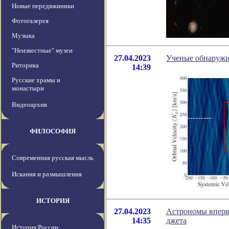
Новые передвжиники
Фотогалерея
Музыка
"Неизвестные" музеи
27.04.2023
Ученые обнаружи
Риторика
14:39
Русские храмы и
монастыри
Видеоархив
ФИЛОСОФИЯ
Современная русская мысль
Искания и размышления
ИСТОРИЯ
27.04.2023
Астрономы вперв
14:35
джета
История России