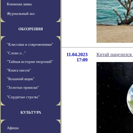
Книжная лавка
Журнальный зал
ОБОЗРЕНИЯ
"Классики и современники"
"Слово о..."
11.04.2023
Китай нацелился 
17:09
"Тайная история творений"
"Книга писем"
"Кошачий ящик"
"Золотые прииски"
"Сердитые стрелы"
КУЛЬТУРА
Афиша