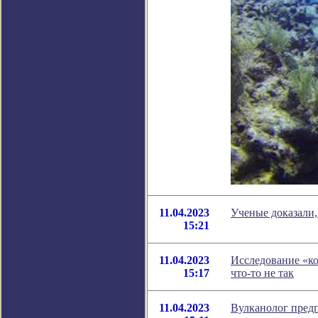
11.04.2023
Ученые доказали,
15:21
11.04.2023
Исследование «ко
15:17
что-то не так
11.04.2023
Вулканолог предп