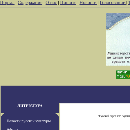
Портал
|
Содержание
|
О нас
|
Пишите
|
Новости
|
Голосование
|
ЛИТЕРАТУРА
"Русский переплет" заре
Новости русской культуры
Афиша