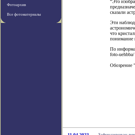
“Это изобр
Фотоархив
предназначе
сказали аст
Все фотоматериалы
Эти наблюд
астрономич
что кристал
понимание п
По информаци
foto-uehbba/
Обозрение 
11.04.2023
Зафиксирован ре