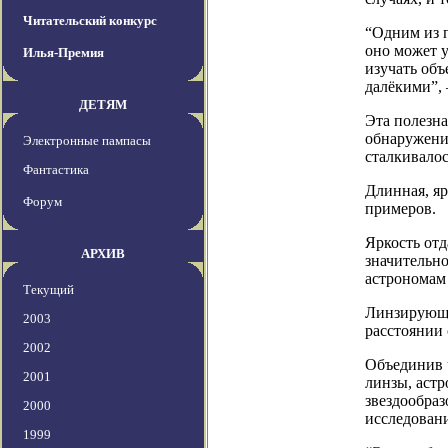
Читательский конкурс
“Одним из 
оно может 
Илья-Премия
изучать об
далёкими”, 
ДЕТЯМ
Эта полезна
обнаружения
Электронные пампасы
сталкивалос
Фантастика
Длинная, яр
Форум
примеров.
Яркость отд
АРХИВ
значительно
астрономам 
Текущий
Линзирующе
2003
расстоянии 
2002
Объединив 
2001
линзы, астр
звездообраз
2000
исследован
1999