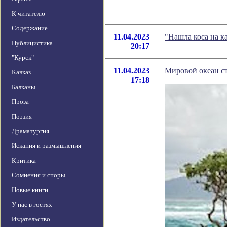
К читателю
Содержание
11.04.2023
"Нашла коса на к
Публицистика
20:17
"Курск"
11.04.2023
Мировой океан с
Кавказ
17:18
Балканы
Проза
Поэзия
Драматургия
Искания и размышления
Критика
Сомнения и споры
Новые книги
У нас в гостях
Издательство