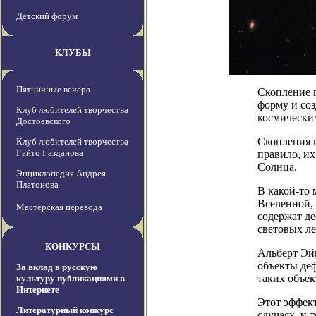
Детский форум
КЛУБЫ
Пятничные вечера
Скопление г
форму и соз
Клуб любителей творчества
космически
Достоевского
Скопления г
Клуб любителей творчества
Гайто Газданова
правило, и
Солнца.
Энциклопедия Андрея
Платонова
В какой-то
Вселенной,
Мастерская перевода
содержат д
световых ле
КОНКУРСЫ
Альберт Эй
объекты деф
За вклад в русскую
таких объек
культуру публикациями в
Интернете
Этот эффект
Литературный конкурс
случаях, и 