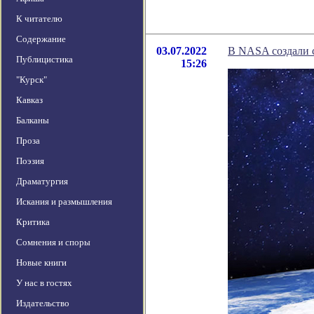
К читателю
Содержание
03.07.2022
В NASA создали с
Публицистика
15:26
"Курск"
Кавказ
Балканы
Проза
Поэзия
Драматургия
Искания и размышления
Критика
Сомнения и споры
Новые книги
У нас в гостях
Издательство