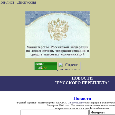
Топ-лист
|
Дискуссия
НОВОСТИ
"РУССКОГО ПЕРЕПЛЕТА"
Новости
"Русский переплет" зарегистрирован как СМИ.
Свидетельство
о регистрации в Министерст
5 февраля 2001 года. При полном или частичном использован
материалов ссылка на www.pereplet.ru обязательна.