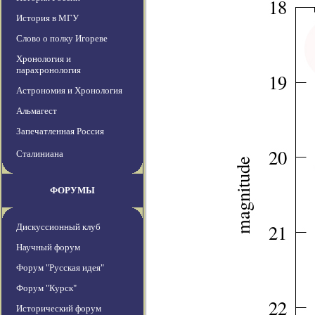
История в МГУ
Слово о полку Игореве
Хронология и
парахронология
Астрономия и Хронология
Альмагест
Запечатленная Россия
Сталиниана
ФОРУМЫ
Дискуссионный клуб
Научный форум
Форум "Русская идея"
Форум "Курск"
Исторический форум