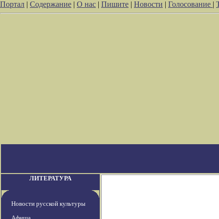
Портал
|
Содержание
|
О нас
|
Пишите
|
Новости
|
Голосование
|
ЛИТЕРАТУРА
Новости русской культуры
Афиша