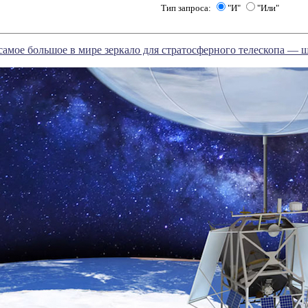
Тип запроса:
"И"
"Или"
амое большое в мире зеркало для стратосферного телескопа — 