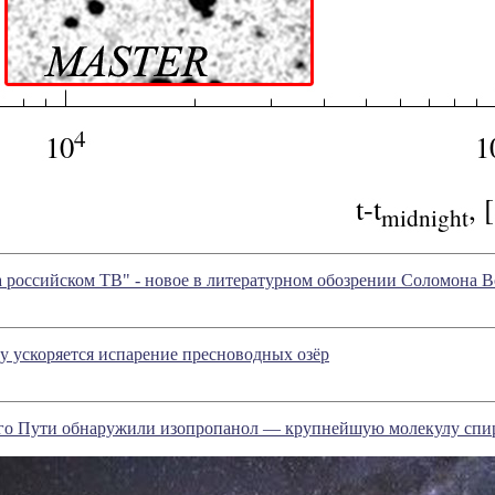
 российском ТВ" - новое в литературном обозрении Соломона 
у ускоряется испарение пресноводных озёр
го Пути обнаружили изопропанол — крупнейшую молекулу спир