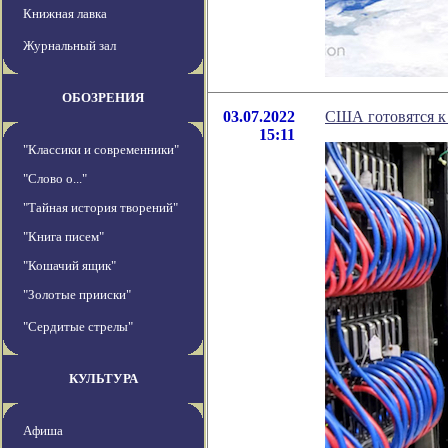
Книжная лавка
Журнальный зал
ОБОЗРЕНИЯ
03.07.2022
США готовятся к 
15:11
"Классики и современники"
"Слово о..."
"Тайная история творений"
"Книга писем"
"Кошачий ящик"
"Золотые прииски"
"Сердитые стрелы"
КУЛЬТУРА
Афиша