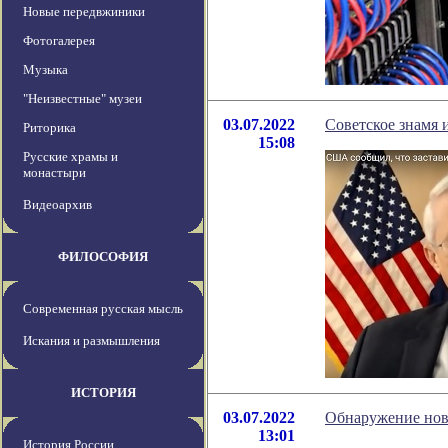
Новые передвжиники
Фотогалерея
Музыка
"Неизвестные" музеи
03.07.2022
Советское знамя 
Риторика
15:08
Русские храмы и
монастыри
Видеоархив
ФИЛОСОФИЯ
Современная русская мысль
Искания и размышления
ИСТОРИЯ
03.07.2022
Обнаружение нов
13:01
История России