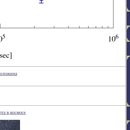
Воложина
та в космосе