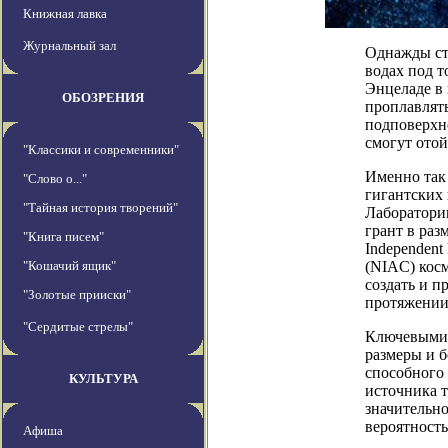
Книжная лавка
Журнальный зал
Однажды ста
водах под 
Энцеладе в
ОБОЗРЕНИЯ
проплавлять
подповерхно
смогут отой
"Классики и современники"
Именно так
"Слово о..."
гигантских 
"Тайная история творений"
Лаборатори
грант в раз
"Книга писем"
Independent
"Кошачий ящик"
(NIAC) косм
создать и п
"Золотые прииски"
протяжении
"Сердитые стрелы"
Ключевыми 
размеры и б
способного 
КУЛЬТУРА
источника т
значительн
вероятност
Афиша