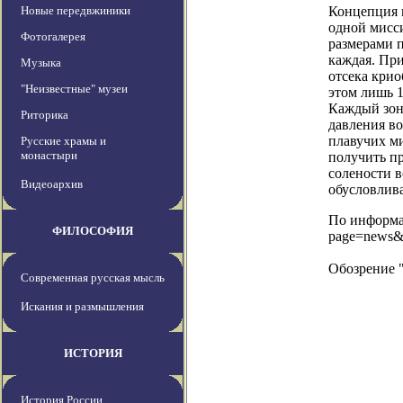
Новые передвжиники
Концепция 
одной мисс
Фотогалерея
размерами 
каждая. При
Музыка
отсека крио
"Неизвестные" музеи
этом лишь 1
Каждый зон
Риторика
давления в
плавучих ми
Русские храмы и
монастыри
получить пр
солености в
Видеоархив
обусловлив
По информац
ФИЛОСОФИЯ
page=news&
Обозрение 
Современная русская мысль
Искания и размышления
ИСТОРИЯ
История России