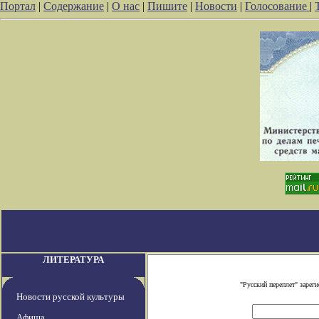
Портал
|
Содержание
|
О нас
|
Пишите
|
Новости
|
Голосование
|
ЛИТЕРАТУРА
"Русский переплет" заре
Новости русской культуры
Афиша