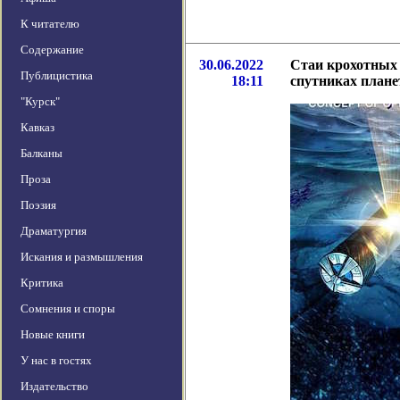
К читателю
Содержание
30.06.2022
Стаи крохотных 
Публицистика
18:11
спутниках плане
"Курск"
Кавказ
Балканы
Проза
Поэзия
Драматургия
Искания и размышления
Критика
Сомнения и споры
Новые книги
У нас в гостях
Издательство